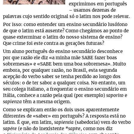
exprimimos em português
– usamos dezenas de
palavras cujo sentido original só o latim nos pode relevar.
Por isso: como entender um ensino secundário lusófono
de que o latim está ausente? Como chegámos ao ponto de
quase exterminar o latim do nosso sistema de ensino?
Que crime foi este contra as gerações futuras?
Um aluno português do ensino secundário desconhece
por que razão ele diz «a minha mãe SABE fazer boas
sobremesas» e «SABE bem uma boa sobremesa». Muito
embora, por qualquer razão, no Brasil, esta segunda
acepção do verbo saber se tenha perdido ao longo dos
séculos: o de ter sabor a qualquer coisa. No entanto, um
seu colega italiano, a frequentar o ensino secundário em
Itália, conhece a razão pela qual (por exemplo)
saporito
e
sapienza
têm a mesma origem.
Como se explicam então os dois usos aparentemente
diferentes de «saber» em português? A resposta está no
latim. É que, em latim,
sapientia
(sabedoria) vem do verbo
sapĕre
(e não do inexistente
*sapīre
, como nos diz