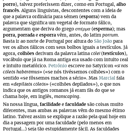
porro
), talvez preferissem dizer, como em Portugal,
alho
francês
. Alguns linguistas, descontentes com a ideia de
que a palavra ordinária para sémen (
esporra
) vem da
palavra que significa um vegetal de formato fálico,
argumentam que deriva do grego
σπέρμα
(
esperma
); mas
porra
,
porrada
e
esporra
vêm, antes, do latim
porrum
.
Basta ir ao norte de Portugal por altura do
São João
para
ver os alhos fálicos com seus bolbos iguais a testículos. Já
agora,
colhões
derivam da palavra latina
cōleī
(
testículos
),
vocábulo que já na Roma antiga era usado com intuito real
e intuito metafórico.
Petrónio
escreve no Satyricon «
sī nōs
cōleōs habērēmus
» («se nós tivéssemos colhões») com o
sentido «se fôssemos machos a sério». Mas
Marcial
fala
em «
depilātōs cōleōs
» («colhões depilados»), o que nos
indica que os antigos romanos já eram fãs do que se
chama hoje, em inglês,
manscaping
.
Na nossa língua,
facilidade
e
faculdade
são coisas muito
diferentes, mas ambas as palavras vêm do mesmo étimo
latino. Talvez assim se explique a razão pela qual hoje em
dia a passagem por uma faculdade (pelo menos em
Portugal...) seja tão estupidamente fácil. As faculdades