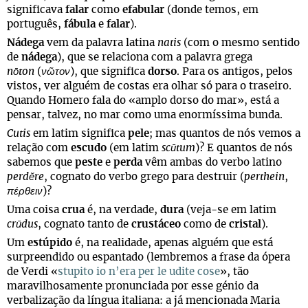
significava
falar
como
efabular
(donde temos, em
português,
fábula
e
falar
).
Nádega
vem da palavra latina
natis
(com o mesmo sentido
de
nádega
), que se relaciona com a palavra grega
nōton
(
νῶτον
), que significa
dorso
. Para os antigos, pelos
vistos, ver alguém de costas era olhar só para o traseiro.
Quando Homero fala do «amplo dorso do mar», está a
pensar, talvez, no mar como uma enormíssima bunda.
Cutis
em latim significa
pele
; mas quantos de nós vemos a
relação com
escudo
(em latim
scūtum
)? E quantos de nós
sabemos que
peste
e
perda
vêm ambas do verbo latino
perdĕre
, cognato do verbo grego para destruir (
perthein
,
πέρθειν
)?
Uma coisa
crua
é, na verdade,
dura
(veja-se em latim
crūdus
, cognato tanto de
crustáceo
como de
cristal
).
Um
estúpido
é, na realidade, apenas alguém que está
surpreendido ou espantado (lembremos a frase da ópera
de Verdi «
stupito io n’era per le udite cose
», tão
maravilhosamente pronunciada por esse génio da
verbalização da língua italiana: a já mencionada Maria