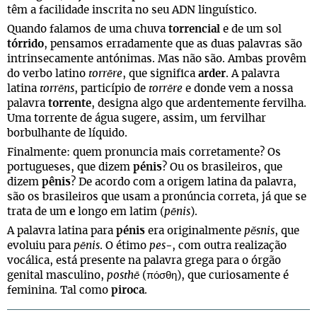
têm a facilidade inscrita no seu ADN linguístico.
Quando falamos de uma chuva
torrencial
e de um sol
tórrido
, pensamos erradamente que as duas palavras são
intrinsecamente antónimas. Mas não são. Ambas provêm
do verbo latino
torrēre
, que significa
arder
. A palavra
latina
torrēns
, particípio de
torrēre
e donde vem a nossa
palavra
torrente
, designa algo que ardentemente fervilha.
Uma torrente de água sugere, assim, um fervilhar
borbulhante de líquido.
Finalmente: quem pronuncia mais corretamente? Os
portugueses, que dizem
pénis
? Ou os brasileiros, que
dizem
pênis
? De acordo com a origem latina da palavra,
são os brasileiros que usam a pronúncia correta, já que se
trata de um
e
longo em latim (
pēnis
).
A palavra latina para
pénis
era originalmente
pĕsnis
, que
evoluiu para
pēnis
. O étimo
pes-
, com outra realização
vocálica, está presente na palavra grega para o órgão
genital masculino,
posthē
(πόσθη), que curiosamente é
feminina. Tal como
piroca
.