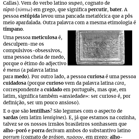
Callas). Vem do verbo latino
stupeō
, cognato de
túptō
(
τύπτω
) em grego, que significa
percutir
,
bater
. A
pessoa
estúpida
levou uma pancada metafórica que a pôs
meio apardalada. Outra palavra com a mesma etimologia é
tímpano
.
Uma pessoa
meticulosa
é,
desculpem-me os
compulsivos-obsessivos,
uma pessoa cheia de medo,
porque o étimo do adjectivo
é
metus
(a palavra latina
para
medo
). Por outro lado, a pessoa
curiosa
é uma pessoa
cuidadosa
(porque
curioso
vem da palavra latina
cūra
,
correspondente a
cuidado
em português, mas que, em
latim, significa também «ansiedade»: ser curioso é, por
definição, ser um pouco ansioso).
E o que são
lentilhas
? São legumes com o aspecto de
sardas
(em latim
lentigines
). E, já que estamos na cozinha,
talvez se os nossos irmãos brasileiros sonhassem que
alho-poró
e
porra
derivam ambos do substantivo latino
porrum
(cognato de
práson
,
πράσον
, em grego:
alho-