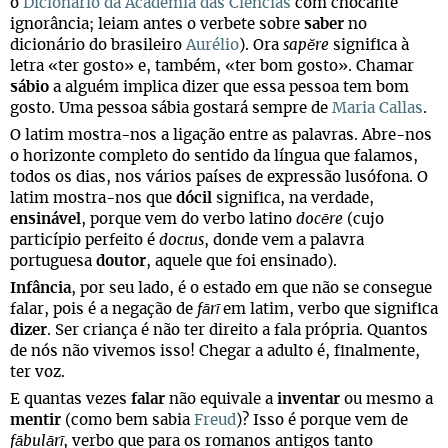
o
Dicionário da Academia das Ciências
com chocante
ignorância; leiam antes o verbete sobre
saber
no
dicionário do brasileiro
Aurélio
). Ora
sapĕre
significa à
letra «ter gosto» e, também, «ter bom gosto». Chamar
sábio
a alguém implica dizer que essa pessoa tem bom
gosto. Uma pessoa sábia gostará sempre de
Maria Callas
.
O latim mostra-nos a ligação entre as palavras. Abre-nos
o horizonte completo do sentido da língua que falamos,
todos os dias, nos vários países de expressão lusófona. O
latim mostra-nos que
dócil
significa, na verdade,
ensinável
, porque vem do verbo latino
docēre
(cujo
particípio perfeito é
doctus
, donde vem a palavra
portuguesa
doutor
, aquele que foi ensinado).
Infância
, por seu lado, é o estado em que não se consegue
falar, pois é a negação de
fārī
em latim, verbo que significa
dizer
. Ser criança é não ter direito a fala própria. Quantos
de nós não vivemos isso! Chegar a adulto é, finalmente,
ter voz.
E quantas vezes
falar
não equivale a
inventar
ou mesmo a
mentir
(como bem sabia
Freud
)? Isso é porque vem de
fābulārī
, verbo que para os romanos antigos tanto