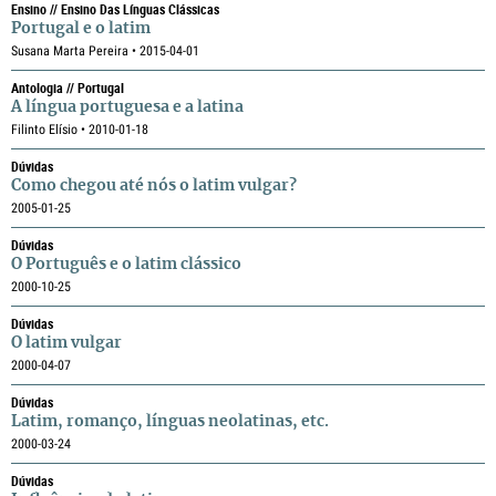
Ensino // Ensino Das Línguas Clássicas
Portugal e o latim
Susana Marta Pereira • 2015-04-01
Antologia // Portugal
A língua portuguesa e a latina
Filinto Elísio • 2010-01-18
Dúvidas
Como chegou até nós o latim vulgar?
2005-01-25
Dúvidas
O Português e o latim clássico
2000-10-25
Dúvidas
O latim vulgar
2000-04-07
Dúvidas
Latim, romanço, línguas neolatinas, etc.
2000-03-24
Dúvidas