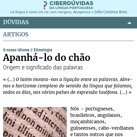
João Carreira Bom
«A língua é como um rio: sem margens, desaparece.»
DÚVIDAS
ARTIGOS
O nosso idioma
//
Etimologia
Apanhá-lo do chão
Origem e significado das palavras
« (...)
O latim mostra-nos a ligação entre as palavras. Abre-
nos o horizonte completo do sentido da língua que falamos,
todos os dias, nos vários países de expressão lusófona
. (...) »
Nós – portugueses,
brasileiros, angolanos,
moçambicanos,
guineenses, cabo-verdianos
e tantos outros que nos