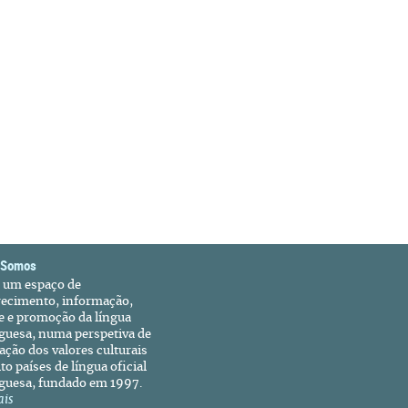
 Somos
é um espaço de
recimento, informação,
e e promoção da língua
guesa, numa perspetiva de
ação dos valores culturais
to países de língua oficial
guesa, fundado em 1997.
ais