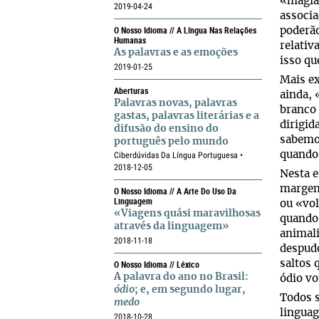
«magia
2019-04-24
associa
O Nosso Idioma // A Língua Nas Relações
poderã
Humanas
relativ
As palavras e as emoções
isso qu
2019-01-25
Mais ex
Aberturas
ainda, 
Palavras novas, palavras
branco 
gastas, palavras literárias e a
dirigid
difusão do ensino do
sabemos
português pelo mundo
quando 
Ciberdúvidas Da Língua Portuguesa •
2018-12-05
Nesta e
margem
O Nosso Idioma // A Arte Do Uso Da
Linguagem
ou «vol
«Viagens quási maravilhosas
quando 
através da linguagem»
animali
2018-11-18
despudo
O Nosso Idioma // Léxico
saltos 
A palavra do ano no Brasil:
ódio v
ódio
; e, em segundo lugar,
Todos s
medo
linguag
2018-10-28