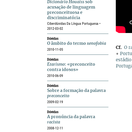
Dicionário Houaiss
sob
acusação de linguagem
preconceituosa e
discriminatória
Ciberdúvidas Da Língua Portuguesa •
2012-03-02
Dúvidas
O âmbito do termo
xenofobia
Cf.
O r
2010-11-05
+
Portug
Dúvidas
estádio
Etarismo
: «preconceito
Portuga
contra idosos»
2010-06-09
Dúvidas
Sobre a formação da palavra
preconceito
2009-02-19
Dúvidas
A pronúncia da palavra
racista
2008-12-11