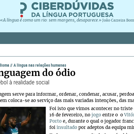
«A língua é como um rio: sem margens, desaparece.»
João Carreira Bo
idioma
//
A língua nas relações humanas
inguagem do ódio
bol à realidade social
agem serve para informar, ordenar, condenar, acusar, perdoa
em coloca-se ao serviço das mais variadas intenções, das mai
Foi isto que vimos acontecer no triste
16 de fevereiro, no
jogo
entre o o
Vitó
Porto
e, durante o qual o jogador fra
foi
insultado
por adeptos da equipa mi