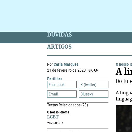
DÚVIDAS
ARTIGOS
Carla Marques
O nosso 
Por
8K
21 de fevereiro de 2020 ·
A l
Partilhar
Do fute
Facebook
X (twitter)
A lingu
Email
Bluesky
linguag
Textos Relacionados
(23)
O Nosso Idioma
LGBT
2023-03-07