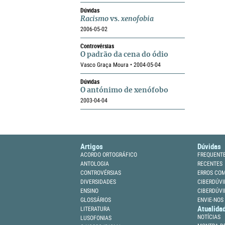
Dúvidas
Racismo
vs.
xenofobia
2006-05-02
Controvérsias
O padrão da cena do ódio
Vasco Graça Moura • 2004-05-04
Dúvidas
O antónimo de xenófobo
2003-04-04
Artigos
Dúvidas
ACORDO ORTOGRÁFICO
FREQUENT
ANTOLOGIA
RECENTES
CONTROVÉRSIAS
ERROS CO
DIVERSIDADES
CIBERDÚVI
ENSINO
CIBERDÚVI
GLOSSÁRIOS
ENVIE-NOS
Atualida
LITERATURA
NOTÍCIAS
LUSOFONIAS