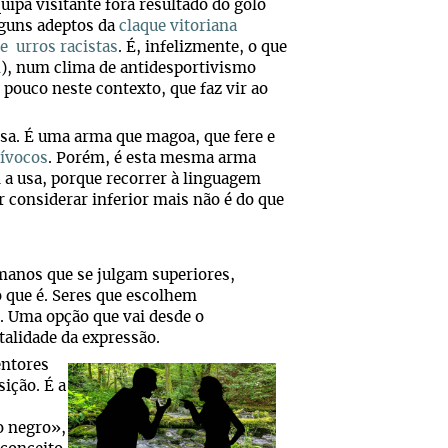
uipa visitante fora resultado do golo
lguns adeptos da
claque vitoriana
e urros racistas
. É, infelizmente, o que
l
), num clima de antidesportivismo
pouco neste contexto, que faz vir ao
osa. É uma arma que magoa, que fere e
ívocos
. Porém, é esta mesma arma
m a usa, porque recorrer à linguagem
 considerar inferior mais não é do que
manos que se julgam superiores,
 que é. Seres que escolhem
. Uma opção que vai desde o
utalidade da expressão.
entores
ição. É a
o negro»,