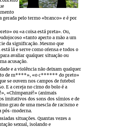
conceito
ue
iamento
a gerada pelo termo «branco» e é por
preto» ou «a coisa está preta». Ou,
eudojocoso «tanto aperto a mão a um
cie da significação. Mesmo que
 está lá e serve como ofensa e todos o
ara avaliar qualquer situação ou
uma acusação.
vidade e a violência não deixam qualquer
eto de m****», «o c****** do preto»
a que se ouvem nos campos de futebol
 E a cereja no cimo do bolo é a
o!», «Chimpanzé!» (animais
s imitativos dos sons dos símios e de
timo grau de uma mescla de racismo e
za pós-moderna.
siadas situações. Quantas vezes a
ntação sexual, isolando e