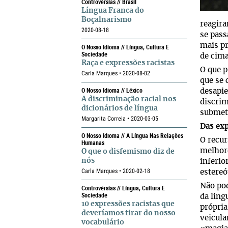
Controvérsias // Brasil
Língua Franca do
Boçalnarismo
reagir
2020-08-18
se pass
mais pr
O Nosso Idioma // Língua, Cultura E
Sociedade
de cima
Raça e expressões racistas
O que p
Carla Marques • 2020-08-02
que se 
O Nosso Idioma // Léxico
desapie
A discriminação racial nos
discrim
dicionários de língua
submete
Margarita Correia • 2020-03-05
Das exp
O Nosso Idioma // A Língua Nas Relações
O recur
Humanas
melhore
O que o disfemismo diz de
nós
inferio
Carla Marques • 2020-02-18
estereó
Não pod
Controvérsias // Língua, Cultura E
Sociedade
da ling
10 expressões racistas que
própria
deveríamos tirar do nosso
veicul
vocabulário