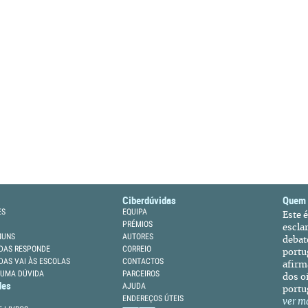
Ciberdúvidas
Quem
ES
EQUIPA
Este 
PRÉMIOS
escla
MUNS
AUTORES
debat
DAS RESPONDE
CORREIO
portu
DAS VAI ÀS ESCOLAS
CONTACTOS
afirm
 UMA DÚVIDA
PARCEIROS
dos oi
des
AJUDA
portu
ENDEREÇOS ÚTEIS
ver m