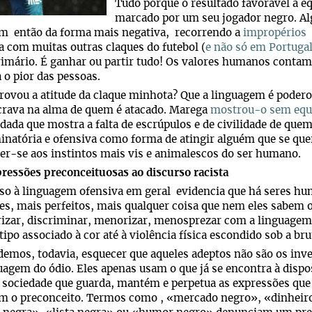
Tudo porque o resultado favorável à eq
marcado por um seu jogador negro. A
am então da forma mais negativa, recorrendo a
impropérios 
a com muitas outras claques do futebol (
e não só em Portuga
imário. É ganhar ou partir tudo! Os valores humanos contam 
 o pior das pessoas.
rovou a atitude da claque minhota? Que a linguagem é poder
crava na alma de quem é atacado. Marega
mostrou-o sem equ
dada que mostra a falta de escrúpulos e de civilidade de que
inatória e ofensiva como forma de atingir alguém que se quer
r-se aos instintos mais vis e animalescos do ser humano.
ressões preconceituosas ao discurso racista
so à linguagem ofensiva em geral evidencia que há seres hu
s, mais perfeitos, mais qualquer coisa que nem eles sabem o
rizar, discriminar, menorizar, menosprezar com a linguagem
tipo associado à cor até à violência física escondido sob a br
emos, todavia, esquecer que aqueles adeptos não são os inv
uagem do ódio. Eles apenas usam o que já se encontra à dispos
 sociedade que guarda, mantém e perpetua as expressões que
am o preconceito. Termos como , «mercado negro», «dinheir