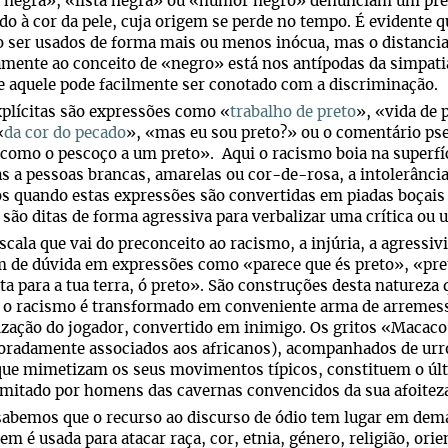
 negra», «lista negra» ou «humor negro» denunciam um pre
do à cor da pele, cuja origem se perde no tempo. É evidente q
o ser usados de forma mais ou menos inócua, mas o distanc
amente ao conceito de «negro» está nos antípodas da simpati
e aquele pode facilmente ser conotado com a discriminação.
plícitas são expressões como «
trabalho de preto
», «vida de 
«
da cor do pecado
», «mas eu sou preto?» ou o comentário ps
como o pescoço a um preto». Aqui o racismo boia na superfí
as a pessoas brancas, amarelas ou cor-de-rosa, a intolerância
 quando estas expressões são convertidas em piadas boçais p
são ditas de forma agressiva para verbalizar uma crítica ou 
scala que vai do preconceito ao racismo, a injúria, a agressi
 de dúvida em expressões como «parece que és preto», «pr
ta para a tua terra, ó preto». São construções desta naturez
o racismo é transformado em conveniente arma de arremesso.
zação do jogador, convertido em inimigo. Os gritos «Macac
radamente associados aos africanos), acompanhados de urro
que mimetizam os seus movimentos típicos, constituem o úl
omitado por homens das cavernas convencidos da sua afoite
abemos que o recurso ao discurso de ódio tem lugar em dema
em é usada para atacar raça, cor, etnia, género, religião, orie