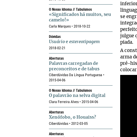
inferio
O Nosso Idioma // Tabuísmos
linguag
«Significados há muitos, seu
se engr
camelo!»
integr
Carla Marques • 2018-10-22
perfeit
julgue 
Dúvidas
Usuário
e
estereotipagem
piada.
2018-02-21
A cons
arma de
Aberturas
pré-his
Palavras carregadas de
preconceitos e de tabus
colocar
Ciberdúvidas Da Língua Portuguesa •
2015-04-06
O Nosso Idioma // Tabuísmos
O palavrão na selva digital
Clara Ferreira Alves • 2015-04-06
Aberturas
Xenófobo, o Houaiss?
Ciberdúvidas • 2012-03-05
Aberturas