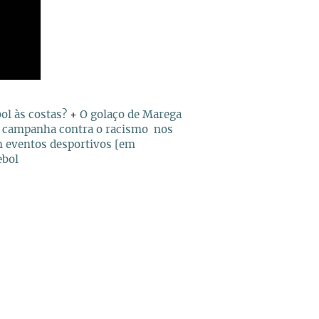
ebol às costas?
+
O golaço de Marega
a campanha contra o racismo nos
m eventos desportivos [em
ebol