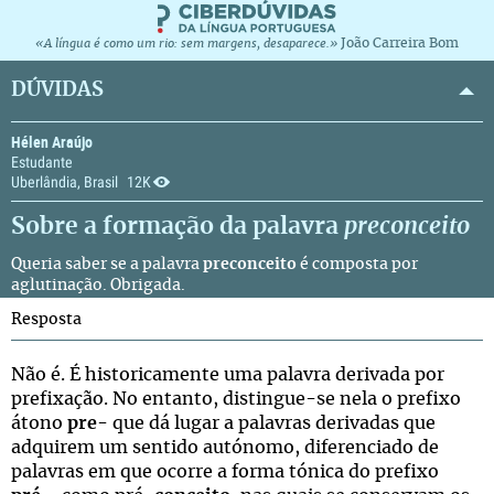
João Carreira Bom
«A língua é como um rio: sem margens, desaparece.»
DÚVIDAS
Hélen Araújo
Estudante
Uberlândia, Brasil
12K
Sobre a formação da palavra
preconceito
Queria saber se a palavra
preconceito
é composta por
aglutinação. Obrigada.
Resposta
Não é. É historicamente uma palavra derivada por
prefixação. No entanto, distingue-se nela o prefixo
átono
pre
- que dá lugar a palavras derivadas que
adquirem um sentido autónomo, diferenciado de
palavras em que ocorre a forma tónica do prefixo