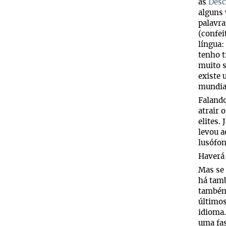
as
Desc
alguns 
palavra
(confei
língua:
tenho 
muito s
existe 
mundial
Faland
atrair 
elites.
levou 
lusófon
Haverá 
Mas se 
há tamb
também
último
idioma.
uma fas