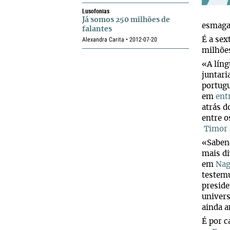
Lusofonias
Já somos 250 milhões de
esmagad
falantes
Alexandra Carita • 2012-07-20
É a sex
milhõe
«A líng
juntari
portugu
em
ent
atrás 
entre o
Timor
«Sabend
mais di
em
Nag
teste
preside
univers
ainda a
É por c