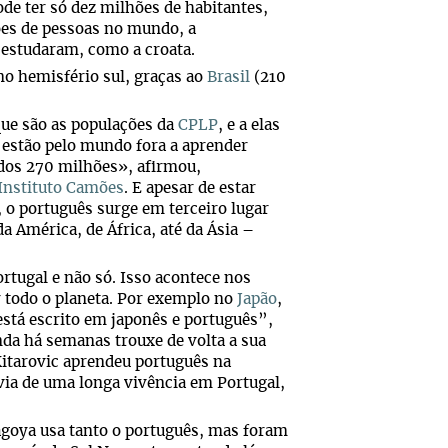
ode ter só dez milhões de habitantes,
ões de pessoas no mundo, a
estudaram, como a croata.
no hemisfério sul, graças ao
Brasil
(210
que são as populações da
CPLP
, e a elas
 estão pelo mundo fora a aprender
 dos 270 milhões», afirmou,
Instituto Camões
. E apesar de estar
 o português surge em terceiro lugar
a América, de África, até da Ásia –
rtugal e não só. Isso acontece nos
or todo o planeta. Por exemplo no
Japão
,
está escrito em japonês e português”,
nda há semanas trouxe de volta a sua
Kitarovic aprendeu português na
via de uma longa vivência em Portugal,
agoya usa tanto o português, mas foram