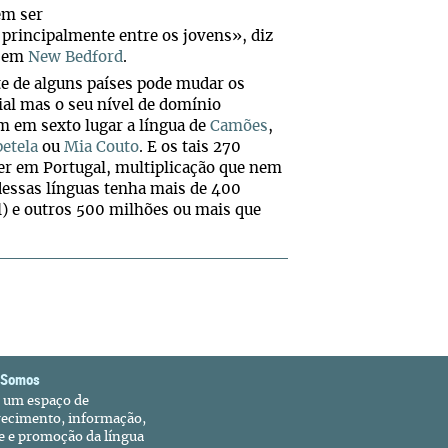
em ser
 principalmente entre os jovens», diz
, em
New Bedford
.
nte de alguns países pode mudar os
ial mas o seu nível de domínio
 em sexto lugar a língua de
Camões
,
etela
ou
Mia Couto
. E os tais 270
ver em Portugal, multiplicação que nem
dessas línguas tenha mais de 400
) e outros 500 milhões ou mais que
 Somos
é um espaço de
recimento, informação,
e e promoção da língua