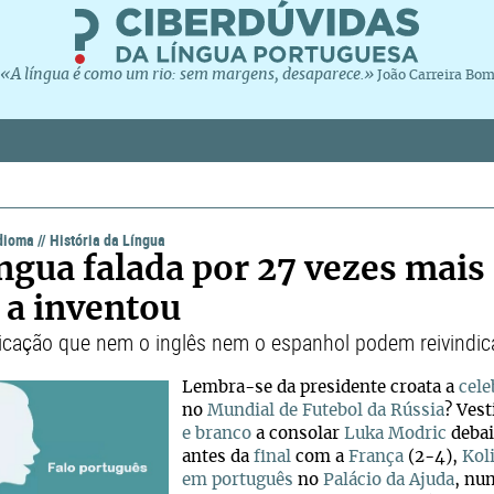
«A língua é como um rio: sem margens, desaparece.»
João Carreira Bo
idioma
//
História da Língua
íngua falada por 27 vezes mais
 a inventou
licação que nem o inglês nem o espanhol podem reivindic
Lembra-se da presidente croata a
cele
no
Mundial de Futebol da Rússia
? Ves
e branco
a consolar
Luka Modric
debai
antes da
final
com a
França
(2-4),
Kol
em português
no
Palácio da Ajuda
, nu