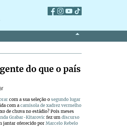
m
 gente do que o país
ar
brar
com a sua seleção o
segundo lugar
tida com a
camisola de xadrez vermelho
xo de chuva no estádio? Pois meses
inda Grabar-Kitarovic
fez um
discurso
m jantar oferecido por
Marcelo Rebelo