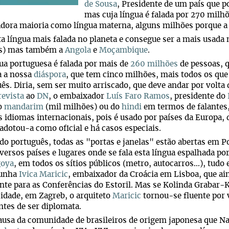
de Sousa
, Presidente de um país que p
mas cuja língua é falada por 270 milh
ora maioria como língua materna, alguns milhões porque a 
ta língua mais falada no planeta e consegue ser a mais usada 
s) mas também a
Angola
e
Moçambique
.
ua portuguesa é falada por mais de
260 milhões
de pessoas, 
a a nossa
diáspora
, que tem cinco milhões, mais todos os que
ês. Diria, sem ser muito arriscado, que deve andar por volta
revista
ao
DN
, o embaixador
Luís Faro Ramos
, presidente do
do
mandarim
(mil milhões) ou do
hindi
em termos de falantes,
s idiomas internacionais, pois é usado por países da Europa, d
adotou-a como oficial e há casos especiais.
o português, todas as "portas e janelas" estão abertas em Po
versos países e lugares onde se fala esta língua espalhada p
oya
, em todos os sítios públicos (metro, autocarros…), tudo 
munha
Ivica Maricic
, embaixador da Croácia em Lisboa, que ai
nte para as Conferências do Estoril. Mas se Kolinda Grabar-
idade, em Zagreb, o arquiteto
Maricic
tornou-se fluente por 
ntes de ser diplomata.
ausa da comunidade de brasileiros de origem japonesa que N