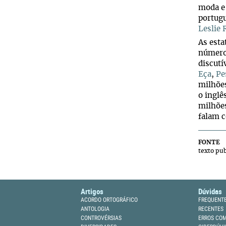
moda e
portugu
Leslie 
As esta
números
discutí
Eça
,
Pe
milhões
o inglê
milhões
falam c
FONTE
texto pu
Artigos
Dúvidas
ACORDO ORTOGRÁFICO
FREQUENT
ANTOLOGIA
RECENTES
CONTROVÉRSIAS
ERROS CO