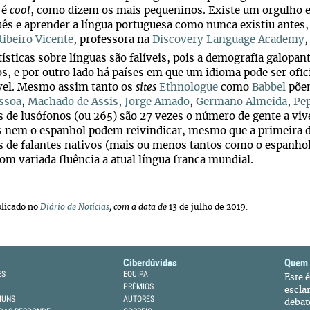
 é
cool
, como dizem os mais pequeninos. Existe um orgulho 
ês e aprender a língua portuguesa como nunca existiu antes,
Ribeiro Vicente
, professora na
Discovery Language Academy
tísticas sobre línguas são falíveis, pois a demografia galopa
, e por outro lado há países em que um idioma pode ser ofic
vel. Mesmo assim tanto os
sites
Ethnologue
como
Babbel
põem
ssoa
,
Machado de Assis
,
Jorge Amado
,
Germano Almeida
,
Pep
 de lusófonos (ou 265) são 27 vezes o número de gente a vi
s nem o espanhol podem reivindicar, mesmo que a primeira 
 de falantes nativos (mais ou menos tantos como o espanhol
om variada fluência a atual língua franca mundial.
blicado no
Diário de Notícias
, com a data de
13 de julho de 2019.
Ciberdúvidas
Quem
ES
EQUIPA
Este 
PRÉMIOS
escla
MUNS
AUTORES
debat