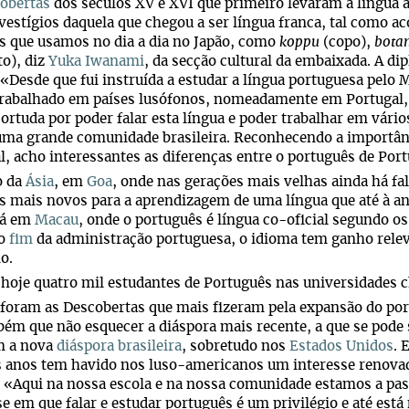
obertas
dos séculos XV e XVI que primeiro levaram a língua a
vestígios daquela que chegou a ser língua franca, tal como a
s que usamos no dia a dia no Japão, como
koppu
(copo),
bota
to), diz
Yuka Iwanami
, da secção cultural da embaixada. A di
 «Desde que fui instruída a estudar a língua portuguesa pelo 
trabalhado em países lusófonos, nomeadamente em Portugal,
ortuda por poder falar esta língua e poder trabalhar em vário
uma grande comunidade brasileira. Reconhecendo a importânc
, acho interessantes as diferenças entre o português de Portug
o da
Ásia
, em
Goa
, onde nas gerações mais velhas ainda há fal
os mais novos para a aprendizagem de uma língua que até à a
 Já em
Macau
, onde o português é língua co-oficial segundo o
ao
fim
da administração portuguesa, o idioma tem ganho relev
o.
hoje quatro mil estudantes de Português nas universidades c
foram as Descobertas que mais fizeram pela expansão do por
ém que não esquecer a diáspora mais recente, a que se pode
 a nova
diáspora brasileira
, sobretudo nos
Estados Unidos
. 
s anos tem havido nos luso-americanos um interesse renova
 «Aqui na nossa escola e na nossa comunidade estamos a pas
e em que falar e estudar português é um privilégio e até está