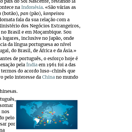
o país do Sol Nascente, restando lá
contece na
Indonésia
. «São várias as
n
(botão),
pan
(pão),
konpeitou
plomata fala da sua relação com a
Ministério dos Negócios Estrangeiros,
 no Brasil e em Moçambique. Sou
s lugares, inclusive no Japão, onde
ia da língua portuguesa ao nível
al, do Brasil, de África e da Ásia.»
antes de português, o esforço hoje é
nexação pela
Índia
em 1961 foi a das
s termos do acordo luso-chinês que
o pelo interesse da
China
no mundo
hinesas.
tuguês,
 somar
E nos
do pelo
sar por
 na