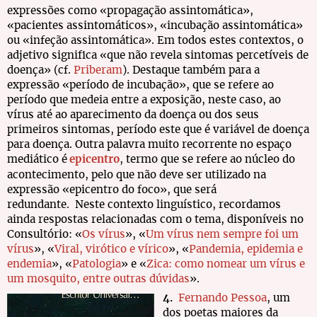
expressões como «propagação assintomática»,
«pacientes assintomáticos», «incubação assintomática»
ou «infeção assintomática». Em todos estes contextos, o
adjetivo significa «que não revela sintomas percetíveis de
doença» (cf.
Priberam
). Destaque também para a
expressão «período de incubação», que se refere ao
período que medeia entre a exposição, neste caso, ao
vírus até ao aparecimento da doença ou dos seus
primeiros sintomas, período este que é variável de doença
para doença. Outra palavra muito recorrente no espaço
mediático é
epicentro
, termo que se refere ao núcleo do
acontecimento, pelo que não deve ser utilizado na
expressão «epicentro do foco», que será
redundante. Neste contexto linguístico, recordamos
ainda respostas relacionadas com o tema, disponíveis no
Consultório: «
Os vírus
», «
Um vírus nem sempre foi um
vírus
», «
Viral, virótico e vírico
», «
Pandemia, epidemia e
endemia
», «
Patologia
» e «
Zica: como nomear um vírus e
um mosquito, entre outras dúvidas
».
4.
Fernando Pessoa
, um
dos poetas maiores da