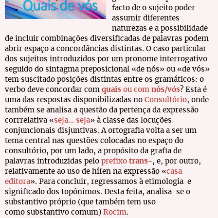
facto de o sujeito poder
assumir diferentes
naturezas e a possibilidade
de incluir combinações diversificadas de palavras podem
abrir espaço a concordâncias distintas. O caso particular
dos sujeitos introduzidos por um pronome interrogativo
seguido do sintagma preposicional «de nós» ou «de vós»
tem suscitado posições distintas entre os gramáticos: o
verbo deve concordar com
quais
ou com
nós/vós
? Esta é
uma das respostas disponibilizadas no
Consultório
, onde
também se analisa a questão da pertença da expressão
corrrelativa «
seja... seja
» à classe das locuções
conjuncionais disjuntivas. A ortografia volta a ser um
tema central nas questões colocadas no espaço do
consultório, por um lado, a propósito da grafia de
palavras introduzidas pelo
prefixo
trans-
, e, por outro,
relativamente ao uso de hífen na expressão «
casa
editora
». Para concluir, regressamos à etimologia e
significado dos topónimos. Desta feita, analisa-se o
substantivo próprio (que também tem uso
como substantivo comum)
Rocim
.