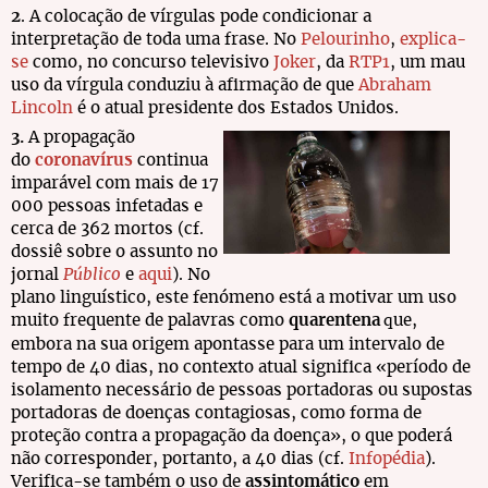
2
. A colocação de vírgulas pode condicionar a
interpretação de toda uma frase. No
Pelourinho
,
explica-
se
como, no concurso televisivo
Joker
, da
RTP1
, um mau
uso da vírgula conduziu à afirmação de que
Abraham
Lincoln
é o atual presidente dos Estados Unidos.
3.
A propagação
do
coronavírus
continua
imparável com mais de 17
000 pessoas infetadas e
cerca de 362 mortos (cf.
dossiê sobre o assunto no
jornal
Público
e
aqui
). No
plano linguístico, este fenómeno está a motivar um uso
muito frequente de palavras como
quarentena
ue,
q
embora na sua origem apontasse para um intervalo de
tempo de 40 dias, no contexto atual significa «período de
isolamento necessário de pessoas portadoras ou supostas
portadoras de doenças contagiosas, como forma de
proteção contra a propagação da doença», o que poderá
não corresponder, portanto, a 40 dias (cf.
Infopédia
).
Verifica-se também o uso de
assintomático
em