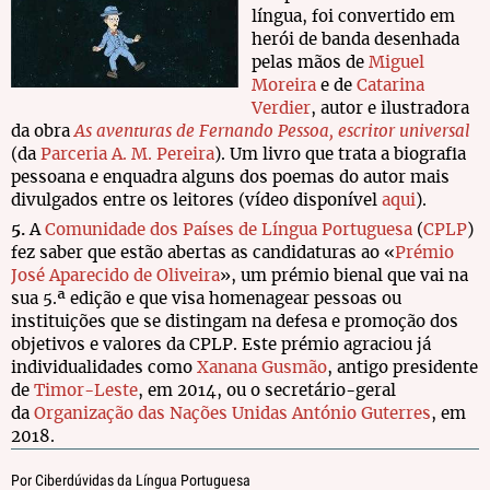
língua, foi convertido em
herói de banda desenhada
pelas mãos de
Miguel
Moreira
e de
Catarina
Verdier
, autor e ilustradora
da obra
As aventuras de Fernando Pessoa, escritor universal
(da
Parceria A. M. Pereira
). Um livro que trata a biografia
pessoana e enquadra alguns dos poemas do autor mais
divulgados entre os leitores (vídeo disponível
aqui
).
5.
A
Comunidade dos Países de Língua Portuguesa
(
CPLP
)
fez saber que estão abertas as candidaturas ao «
Prémio
José Aparecido de Oliveira
», um prémio bienal que vai na
sua 5.ª edição e que visa homenagear pessoas ou
instituições que se distingam na defesa e promoção dos
objetivos e valores da CPLP. Este prémio agraciou já
individualidades como
Xanana Gusmão
, antigo presidente
de
Timor-Leste
, em 2014, ou o secretário-geral
da
Organização das Nações Unidas
António Guterres
, em
2018.
Por Ciberdúvidas da Língua Portuguesa