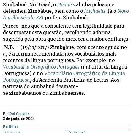
Zimbabué
. No Brasil, o
Houaiss
alinha pelos que
defendem
Zimbábue
, bem como o
Michaelis
. Já o
Novo
Aurélio Século XXI
prefere
Zimbabué
...
Parece-nos que a consulente tem legitimidade para
desempatar esta questão, escolhendo a forma
sugerida pela obra que lhe merecer a maior confiança.
N.B.
– (19/11/2017)
Zimb
á
bue,
com acento agudo no
a
, é a forma recomendada nos vocabulários mais
recentes da língua portuguesa. Por exemplo, no
Vocabulário Ortográfico Português
(in
Portal da Língua
Portuguesa) e no
Vocabulário Ortográfico da Língua
Portuguesa
, da Academia Brasileira de Letras. Aos
naturais do Zimbabué desinam-
se
zimbabuanos
ou
zimbabuenses.
Rui Gouveia
Por
3 de junho de 2003
Partilhar
Facebook
X (twitter)