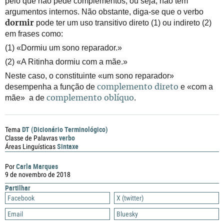
pelo que não pede complementos, ou seja, não tem
argumentos internos. Não obstante, diga-se que o verbo
pode ter um uso transitivo direto (1) ou indireto (2)
dormir
em frases como:
(1) «Dormiu um sono reparador.»
(2) «A Ritinha dormiu com a mãe.»
Neste caso, o constituinte «um sono reparador»
desempenha a função de
e «com a
complemento direto
mãe» a de
.
complemento oblíquo
DT (Dicionário Terminológico)
Tema
verbo
Classe de Palavras
Sintaxe
Áreas Linguísticas
Carla Marques
Por
9 de novembro de 2018
Partilhar
Facebook
X (twitter)
Email
Bluesky