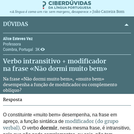
João Carreira Bom
«A língua é como um rio: sem margens, desaparece.»
DÚVIDAS
Alice Esteves Vaz
Professora
Coimbra, Portugal
3K
Verbo intransitivo + modificador
na frase «Não dormi muito bem»
Na frase «Não dormi muito bem», «muito bem»
desempenha a função de modificador ou complemento
oblíquo?
Resposta
O constituinte «muito bem» desempenha, na frase em
apreço, a função sintática de
modificador (do grupo
. O verbo
, nesta mesma frase, é intransitivo,
verbal)
dormir