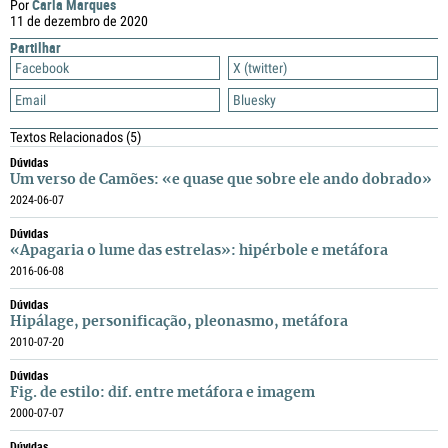
Carla Marques
Por
11 de dezembro de 2020
Partilhar
Facebook
X (twitter)
Email
Bluesky
Textos Relacionados
(5)
Dúvidas
Um verso de Camões: «e quase que sobre ele ando dobrado»
2024-06-07
Dúvidas
«Apagaria o lume das estrelas»: hipérbole e metáfora
2016-06-08
Dúvidas
Hipálage, personificação, pleonasmo, metáfora
2010-07-20
Dúvidas
Fig. de estilo: dif. entre metáfora e imagem
2000-07-07
Dúvidas