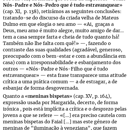
Nós-Padre e Nós-Pedro que é tudo estravanquear
»
(cap. XI, p. 138), retirámos as seguintes conclusões:
tratando-se do discurso da criada velha de Mateus
Dulmo em que elogia o seu amo — «Ai, graças a
Deus, meu amo é muito alegre, muito amigo de dar…
tem a casa sempre farta e cheia de tudo quanto há!
Também não lhe falta com quê!» —, fazendo o
contraste das suas qualidades (agradável, generoso,
preocupado com o bem-estar e com a abundância em
casa) com a irresponsabilidade e esbanjamento dos
outros — «Nós-Padre e Nós-Filho que é tudo
estravanquear» — esta frase transparece uma atitude
crítica a uma prática comum — a de estragar, a de
esbanjar de forma desgovernada.
Quanto a «
meninas bispetas
» (cap. XV, p. 164),
expressão usada por Margarida, decerto, de forma
irónica , pois está implícita a crítica e o desprezo pelas
jovens a que se refere — «[…] era preciso cautela com
meninas bispetas do Faial […] mas este género de
meninas de "iluminação à veneziana", que fazem