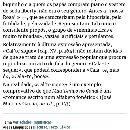
biquinho e a quem os papás compram piano e vestem
de seda liberty, não era o seu género. Antes a "nossa
Rosa"» —, que se caracterizam pela hipocrisia, pela
futilidade, pela vaidade. Representam, tal como o
consulente propôs, o grupo de «meninas ricas e
muito mimadas», vazias, artificiais e petulantes.
Relativamente à última expressão apresentada,
«
Cal’te sique
» (cap. XV, p. 164), não restam dúvidas
de que se trata de uma expressão popular que procura
reproduzir um acto de fala do género «Cala-te
sequer», que poderá corresponder a «Cala-te, mas
é», «Cala-te, boca».
Na realidade, «Cal'te sique» é um exemplo
comprovativo de que
Mau Tempo no Canal
é um
«romance escrito num alfabeto fonético» (José
Martins Garcia,
ob. cit.
, p. 133).
Variedades linguísticas
Tema
Discurso/Texto
Léxico
Áreas Linguísticas
;