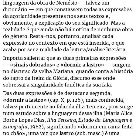
linguagem da obra de Nemésio — talvez um
dicionário — em que constassem todas as expressões
da açorianidade presentes nos seus textos e,
obviamente, a explicação do seu significado. Mas a
realidade é que ainda não há notícia de nenhuma obra
do género. Resta-nos, portanto, analisar cada
expressão no contexto em que está inserida, o que
acaba por ser a realidade da leitura/análise literária.
Importa salientar que as duas primeiras expressões
— «
sinais dobrados
» e «
dormir a lastro
» — surgem
no discurso da velha Mariana, quando conta a história
do rapto da freira da Glória, discurso esse onde
sobressai a singularidade fonética da sua fala.
Das duas expressões é de destacar a segunda,
«
dormir a lastro
» (cap. X, p. 126), mais conhecida,
talvez pertencente ao falar da ilha Terceira, pois surge
num estudo sobre a linguagem dessa ilha (Maria Alice
Borba Lopes Dias,
Ilha Terceira, Estudo da Linguagem e
Etnografia
, 1982), significando «dormir em cama feita
no chão», uma vez que
lastro
(sub. masc.) é uma