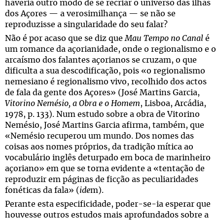
haveria outro modo de se recriar o universo das ilhas
dos Açores — a verosimilhança — se não se
reproduzisse a singularidade do seu falar?
Não é por acaso que se diz que
Mau Tempo no Canal
é
um romance da açorianidade, onde o regionalismo e o
arcaísmo dos falantes açorianos se cruzam, o que
dificulta a sua descodificação, pois «o regionalismo
nemesiano é regionalismo vivo, recolhido dos actos
de fala da gente dos Açores» (José Martins Garcia,
Vitorino Nemésio, a Obra e o Homem
, Lisboa, Arcádia,
1978, p. 133). Num estudo sobre a obra de Vitorino
Nemésio, José Martins Garcia afirma, também, que
«Nemésio recuperou um mundo. Dos nomes das
coisas aos nomes próprios, da tradição mítica ao
vocabulário inglês deturpado em boca de marinheiro
açoriano» em que se torna evidente a «tentação de
reproduzir em páginas de ficção as peculiaridades
fonéticas da fala» (
ide
m).
Perante esta especificidade, poder-se-ia esperar que
houvesse outros estudos mais aprofundados sobre a