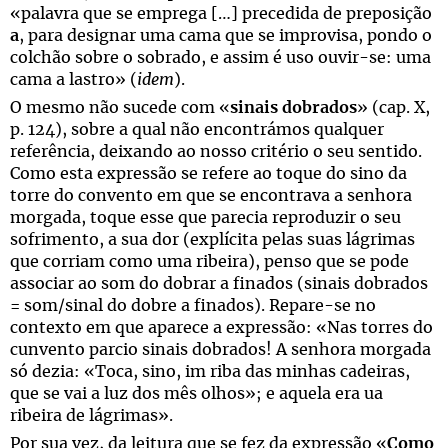
«palavra que se emprega […] precedida de preposição
a
, para designar uma cama que se improvisa, pondo o
colchão sobre o sobrado, e assim é uso ouvir-se: uma
cama a lastro» (
idem
).
O mesmo não sucede com «
sinais dobrados
» (cap. X,
p. 124), sobre a qual não encontrámos qualquer
referência, deixando ao nosso critério o seu sentido.
Como esta expressão se refere ao toque do sino da
torre do convento em que se encontrava a senhora
morgada, toque esse que parecia reproduzir o seu
sofrimento, a sua dor (explícita pelas suas lágrimas
que corriam como uma ribeira), penso que se pode
associar ao som do dobrar a finados (sinais dobrados
= som/sinal do dobre a finados). Repare-se no
contexto em que aparece a expressão: «Nas torres do
cunvento parcio sinais dobrados! A senhora morgada
só dezia: «Toca, sino, im riba das minhas cadeiras,
que se vai a luz dos mês olhos»; e aquela era ua
ribeira de lágrimas».
Por sua vez, da leitura que se fez da expressão «
Como