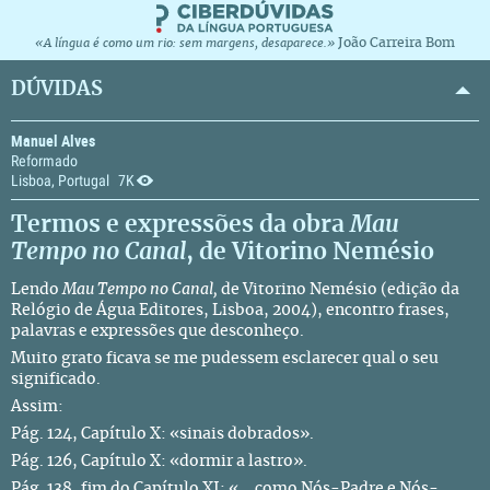
João Carreira Bom
«A língua é como um rio: sem margens, desaparece.»
DÚVIDAS
Manuel Alves
Reformado
Lisboa, Portugal
7K
Termos e expressões da obra
Mau
Tempo no Canal
, de Vitorino Nemésio
Lendo
Mau Tempo no Canal,
de Vitorino Nemésio (edição da
Relógio de Água Editores, Lisboa, 2004), encontro frases,
palavras e expressões que desconheço.
Muito grato ficava se me pudessem esclarecer qual o seu
significado.
Assim:
Pág. 124, Capítulo X: «sinais dobrados».
Pág. 126, Capítulo X: «dormir a lastro».
Pág. 138, fim do Capítulo XI: «... como Nós-Padre e Nós-