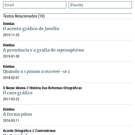
Email
Bluesky
Textos Relacionados
(10)
Dúvidas
O acento gráfico de
família
2019-11-25
Dúvidas
A pronúncia e a grafia de
septuagésima
2019-01-30
Dúvidas
Quando o
s
passou a escrever-se
z
2018-02-07
O Nosso Idioma // História Das Reformas Ortográficas
O caos gráfico
2017-03-22
Dúvidas
A forma
páteo
2016-03-11
Acordo Ortográfico // Controvérsias