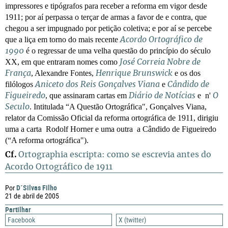
impressores e tipógrafos para receber a reforma em vigor desde
1911; por aí perpassa o terçar de armas a favor de e contra, que
chegou a ser impugnado por petição coletiva; e por aí se percebe
que a liça em torno do mais recente
Acordo Ortográfico de
é o regressar de uma velha questão do princípio do século
1990
XX, em que entraram nomes como
José Correia Nobre de
, Alexandre Fontes,
e os dos
França
Henrique Brunswick
filólogos
e
Aniceto dos Reis Gonçalves Viana
Cândido de
, que assinaram cartas em
e n'
Figueiredo
Diário de Notícias
O
. Intitulada “
A Questão Ortográfica",
Gonçalves Viana,
Seculo
relator da Comissão Oficial da reforma ortográfica de 1911, dirigiu
uma a carta Rodolf Horner e uma outra a
Cândido de Figueiredo
(
“
A reforma ortográfica").
Cf.
Ortographia escripta: como se escrevia antes do
Acordo Ortográfico de 1911
D´Silvas Filho
Por
21 de abril de 2005
Partilhar
Facebook
X (twitter)