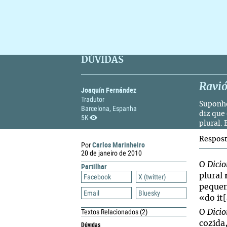
DÚVIDAS
Ravió
Joaquín Fernández
Tradutor
Suponho
Barcelona, Espanha
diz que 
5K
plural.
Respos
Carlos Marinheiro
Por
20 de janeiro de 2010
O
Dici
Partilhar
plural
Facebook
X (twitter)
pequen
Email
Bluesky
«do it[
Textos Relacionados
(2)
O
Dicio
cozida
Dúvidas