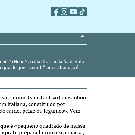
m
ionário Houaiss
nada diz, e o da Academia
ípio de que "ravioli" em italiano já é
ta só o nome (substantivo) masculino
gem italiana, constituído por
 de carne, peixe ou legumes». Vem
iz que é «pequeno quadrado de massa
ou «prato preparado com essa massa,