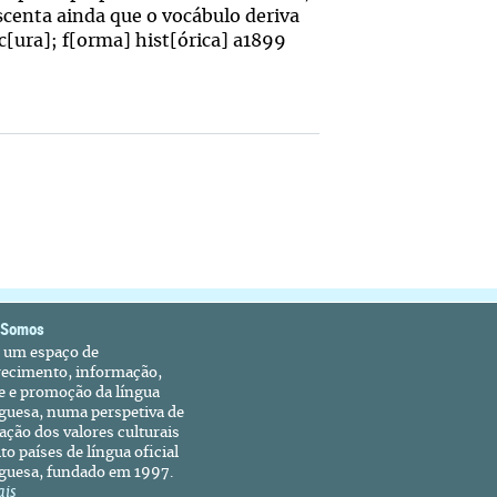
centa ainda que o vocábulo deriva
c[ura]; f[orma] hist[órica] a1899
 Somos
é um espaço de
recimento, informação,
e e promoção da língua
guesa, numa perspetiva de
ação dos valores culturais
to países de língua oficial
guesa, fundado em 1997.
ais