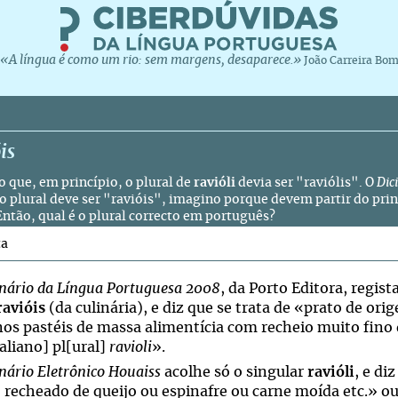
«A língua é como um rio: sem margens, desaparece.»
João Carreira Bo
is
 que, em princípio, o plural de
ravióli
devia ser "raviólis". O
Dic
o plural deve ser "ravióis", imagino porque devem partir do princ
 Então, qual é o plural correcto em português?
ta
onário da Língua Portuguesa 2008
, da Porto Editora, regis
ravióis
(da culinária), e diz que se trata de «prato de ori
os pastéis de massa alimentícia com recheio muito fino
aliano] pl[ural]
ravioli
».
nário Eletrônico Houaiss
acolhe só o singular
ravióli
, e d
, recheado de queijo ou espinafre ou carne moída etc.» 