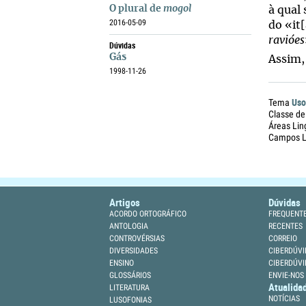
O plural de
mogol
à qual
2016-05-09
do «it
ravióes
Dúvidas
Gás
Assim,
1998-11-26
Uso
Tema
Classe de
Áreas Lin
Campos Li
Artigos
Dúvidas
ACORDO ORTOGRÁFICO
FREQUENT
ANTOLOGIA
RECENTES
CONTROVÉRSIAS
CORREIO
DIVERSIDADES
CIBERDÚVI
ENSINO
CIBERDÚVI
GLOSSÁRIOS
ENVIE-NOS
Atualida
LITERATURA
NOTÍCIAS
LUSOFONIAS