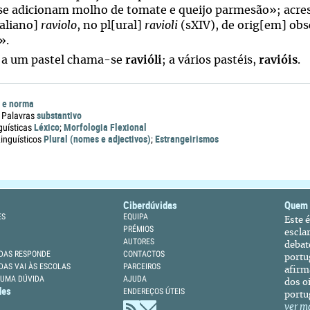
 se adicionam molho de tomate e queijo parmesão»; acres
[aliano]
raviolo
, no pl[ural]
ravioli
(sXIV), de orig[em] obs
».
 a um pastel chama-se
ravióli
; a vários pastéis,
ravióis
.
 e norma
substantivo
 Palavras
Léxico
Morfologia Flexional
guísticas
;
Plural (nomes e adjectivos)
Estrangeirismos
nguísticos
;
Ciberdúvidas
Quem
ES
EQUIPA
Este 
PRÉMIOS
escla
AUTORES
debat
DAS RESPONDE
CONTACTOS
portu
DAS VAI ÀS ESCOLAS
PARCEIROS
afirm
 UMA DÚVIDA
AJUDA
dos oi
des
ENDEREÇOS ÚTEIS
portu
ver m