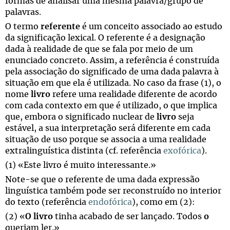
formas de analisar uma mesma palavra/grupo de
palavras.
O termo
referente
é um conceito associado ao estudo
da significação lexical. O referente é a designação
dada à realidade de que se fala por meio de um
enunciado concreto. Assim, a referência é construída
pela associação do significado de uma dada palavra à
situação em que ela é utilizada. No caso da frase (1), o
nome
livro
refere uma realidade diferente de acordo
com cada contexto em que é utilizado, o que implica
que, embora o significado nuclear de
livro
seja
estável, a sua interpretação será diferente em cada
situação de uso porque se associa a uma realidade
extralinguística distinta (cf. referência
exofórica
).
(1) «Este livro é muito interessante.»
Note-se que o referente de uma dada expressão
linguística também pode ser reconstruído no interior
do texto (referência
endofórica
), como em (2):
(2) «
O livro
tinha acabado de ser lançado. Todos
o
queriam ler.»