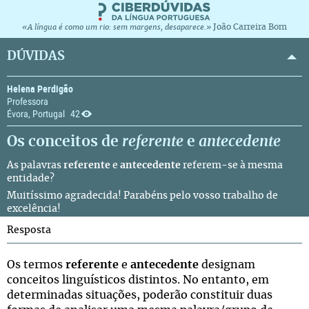
João Carreira Bom
«A língua é como um rio: sem margens, desaparece.»
DÚVIDAS
Helena Perdigão
Professora
Évora, Portugal
42
Os conceitos de
referente
e
antecedente
As palavras
referente
e
antecedente
referem-se à mesma
entidade?
Muitíssimo agradecida! Parabéns pelo vosso trabalho de
excelência!
Resposta
Os termos
referente
e
antecedente
designam
conceitos linguísticos distintos. No entanto, em
determinadas situações, poderão constituir duas