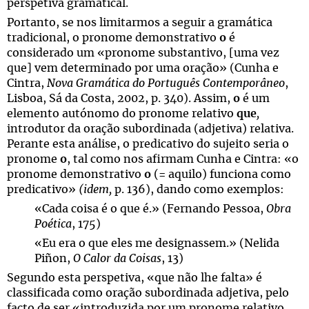
perspetiva gramatical.
Portanto, se nos limitarmos a seguir a gramática
tradicional, o pronome demonstrativo
o
é
considerado um «pronome substantivo, [uma vez
que] vem determinado por uma oração» (Cunha e
Cintra,
Nova Gramática do Português Contemporâneo
,
Lisboa, Sá da Costa, 2002, p. 340). Assim,
o
é um
elemento autónomo do pronome relativo
que
,
introdutor da oração subordinada (adjetiva) relativa.
Perante esta análise, o predicativo do sujeito seria o
pronome
o
, tal como nos afirmam Cunha e Cintra: «o
pronome demonstrativo
o
(= aquilo) funciona como
predicativo»
(idem,
p. 136), dando como exemplos:
«Cada coisa é o que é.» (Fernando Pessoa,
Obra
Poética
, 175)
«Eu era o que eles me designassem.» (Nelida
Piñon,
O Calor da Coisas
, 13)
Segundo esta perspetiva, «que não lhe falta» é
classificada como oração subordinada adjetiva, pelo
facto de ser «introduzida por um pronome relativo