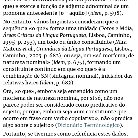
que
) e exerce a função de adjunto adnominal de um
pronome antecedente [
o
=
aquilo
] (
idem
, p. 598).
No entanto, vários linguistas consideram que a
sequência «o que» forma uma unidade (Peres e Móia,
Áreas Críticas da Língua Portuguesa
, Lisboa, Caminho,
1995, p. 293), um todo ou único constituinte (Mira
Mateus
et al.
,
Gramática da Língua Portugues
a, Lisboa,
Caminho, 2003. p. 682), ou seja, um «só morfema, de
natureza nominal» (
idem,
p. 675), formando um
constituinte contínuo em que «o que» é a
combinação de SN (sintagma nominal), iniciador das
relativas livres (
idem
, p. 682).
Ora, «o que», embora seja entendido como um
morfema de natureza nominal, por si só, não nos
parece poder ser considerado como predicativo do
sujeito, porque, embora seja «um constituinte que
ocorre em frase com verbo copulativo», não «predica
algo sobre o sujeito» (
Dicionário Terminológico
).
Portanto, se tivermos como referência estes dados,