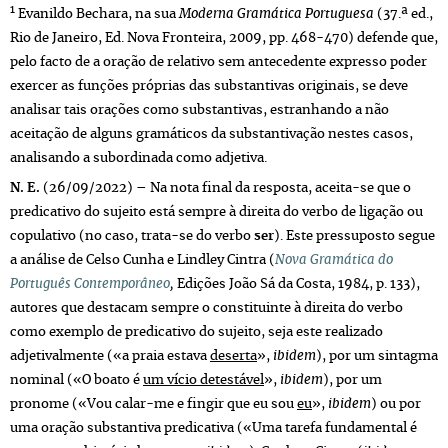
1
Evanildo Bechara, na sua
Moderna Gramática Portuguesa
(37.ª ed.,
Rio de Janeiro, Ed. Nova Fronteira, 2009, pp. 468-470) defende que,
pelo facto de a oração de relativo sem antecedente expresso poder
exercer as funções próprias das substantivas originais, se deve
analisar tais orações como substantivas, estranhando a não
aceitação de alguns gramáticos da substantivação nestes casos,
analisando a subordinada como adjetiva.
N. E.
(26/09/2022) – Na nota final da resposta, aceita-se que o
predicativo do sujeito está sempre à direita do verbo de ligação ou
copulativo (no caso, trata-se do verbo
ser
). Este pressuposto segue
a análise de Celso Cunha e Lindley Cintra (
Nova Gramática do
Português Contemporâneo
,
Edições João Sá da Costa, 1984, p. 133),
autores que destacam sempre o constituinte à direita do verbo
como exemplo de predicativo do sujeito, seja este realizado
adjetivalmente («a praia estava
deserta
»,
ibidem
), por um sintagma
nominal («O boato é
um vício detestável
»,
ibidem
), por um
pronome («Vou calar-me e fingir que eu sou
eu
»,
ibidem
) ou por
uma oração substantiva predicativa («Uma tarefa fundamental é