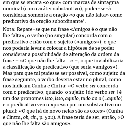
em que se encara «o que» com marcas de sintagma
nominal (com caráter substantivo), poder-se-á
considerar somente a oração «o que não falta» como
1
predicativo da oração subordinante
.
Nota: Repare-se que na frase «Amigos é o que não
lhe falta», o verbo (no singular) concorda com o
predicativo e não com o sujeito («amigos»), o que
nos poderia levar a colocar a hipótese de se poder
considerar a possibilidade de alteração da ordem da
frase – «O que não lhe falta ...» –, o que inviabilizaria
a classificação de predicativo (que seria «amigos»).
Mas para que tal pudesse ser possível, como sujeito da
frase seguinte, o verbo deveria estar no plural, como
nos indicam Cunha e Cintra: «O verbo
ser
concorda
com o predicativo, quando o sujeito [do verbo
ser
] é
um dos pronomes
isto, isso, aquilo, tudo
ou
o
(=
aquilo
)
e o predicativo vem expresso por um substantivo no
plural: «O que há de novo nelas são as cores» (Cunha
e Cintra,
ob, cit.
, p. 502). A frase teria de ser, então, «O
que não lhe falta são amigos».