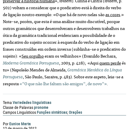
preservar a história humana
»,
ibidem
). Cunha e Cintra (
ibidem
, p.
502) voltam a considerar que o predicativo está à direita do verbo
de ligação noutro exemplo: «O que há de novo nelas são
as cores
.»
Note-se, porém, que esta é uma análise muito discutível, porque
outros gramáticos que desenvolveram e desenvolvem trabalhos na
ótica da gramática tradicional evidenciam a possibilidade de o
predicativo do sujeito ocorrer à esquerda do verbo de ligação em
frases construídas em ordem inversa (sublinha-se o predicativo do
sujeito): «
Seu orgulho
eram os velhinhos» (Evanildo Bechara,
Moderna Gramática Portuguesa
, 2003, p. 428); «Aqui
quem perde
és
tu» (Napoleão Mendes de Almeida,
Gramática Metódica da Língua
Portuguesa
, São Paulo, Saraiva, p. 483). Sobre este aspeto, leia-se a
resposta
«"O que não lhe faltam são amigos", de novo"»
.
Variedades linguísticas
Tema
pronome
Classe de Palavras
Funções sintáticas
Orações
Campos Linguísticos
;
Eunice Marta
Por
12 de março de 2012