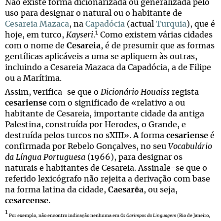
Não existe forma dicionarizada ou generalizada pelo
uso para designar o natural ou o habitante de
Cesareia Mazaca
, na
Capadócia
(actual
Turquia
), que é
1
hoje, em turco,
Kayseri
.
Como existem várias cidades
com o nome de
Cesareia
, é de presumir que as formas
gentílicas aplicáveis a uma se apliquem às outras,
incluindo a Cesareia Mazaca da Capadócia, a de Filipe
ou a Marítima.
Assim, verifica-se que o
Dicionário Houaiss
regista
cesariense
com o significado de «relativo a ou
habitante de Cesareia, importante cidade da antiga
Palestina, construída por Herodes, o Grande, e
destruída pelos turcos no sXIII». A forma
cesariense
é
confirmada por Rebelo Gonçalves, no seu
Vocabulário
da Língua Portuguesa
(1966), para designar os
naturais e habitantes de Cesareia. Assinale-se que o
referido lexicógrafo não rejeita a derivação com base
na forma latina da cidade,
Caesarēa
, ou seja,
cesareense
.
1
Por exemplo, não encontro indicação nenhuma em
Os Garimpos da Linguagem
(Rio de Janeiro,