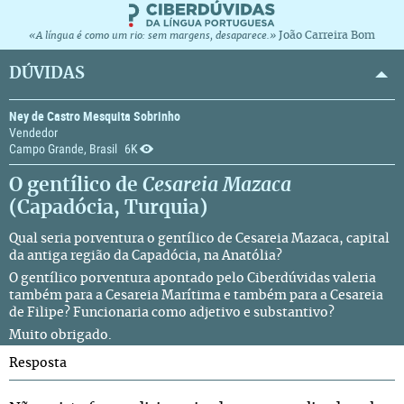
João Carreira Bom
«A língua é como um rio: sem margens, desaparece.»
DÚVIDAS
Ney de Castro Mesquita Sobrinho
Vendedor
Campo Grande, Brasil
6K
O gentílico de
Cesareia Mazaca
(Capadócia, Turquia)
Qual seria porventura o gentílico de Cesareia Mazaca, capital
da antiga região da Capadócia, na Anatólia?
O gentílico porventura apontado pelo Ciberdúvidas valeria
também para a Cesareia Marítima e também para a Cesareia
de Filipe? Funcionaria como adjetivo e substantivo?
Muito obrigado.
Resposta