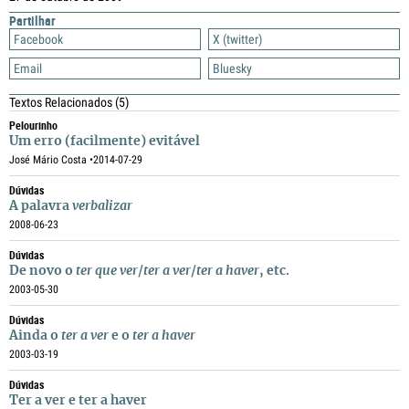
Partilhar
Facebook
X (twitter)
Email
Bluesky
Textos Relacionados
(5)
Pelourinho
Um erro (facilmente) evitável
José Mário Costa •
2014-07-29
Dúvidas
A palavra
verbalizar
2008-06-23
Dúvidas
De novo o
ter que ver
/
ter a ver
/
ter a haver
, etc.
2003-05-30
Dúvidas
Ainda o
ter a ver
e o
ter a haver
2003-03-19
Dúvidas
Ter a ver e ter a haver