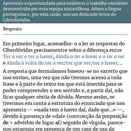
Aproveito a oportunidade para enaltecer o trabalho excelente
desenvolvido por essa equipa maravilhosa. Adoro a língua
portuguesa e, por essa razão, sou um dedicado leitor do
Ciberdúvidas.
Resposta
Em primeiro lugar, aconselho-o a ler as respostas do
Ciberdúvidas precisamentre sobre a diferença entre
Ter a ver e ter a haver
,
Ainda o
ter a haver
e o
ter a ver
e
Ainda à volta do ter a ver/ter que ver/ter a haver...
.
A resposta que formulamos baseou-se no excerto que
nos enviou, uma vez que não tivemos acesso a toda
frase e à parte do texto em que está inserida para se
poder compreender o seu sentido e, a partir daí, não
ficar qualquer réstia de dúvida. Mesmo assim, se
tivermos em conta a estrutura do enunciado que nos
apresenta — «nada tem a haver daí, dado que...» —,
devido à presença de «daí» (contracção da preposição
de
+ advérbio de lugar
aí
) seguido de vírgula, parece-
nos estarmos em presença de um caso de uso do