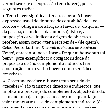
verbo
haver
(e da expressão
ter a haver
), pelas
seguintes razões:
1
.
Ter a h
aver
significa «ter a receber».
A h
aver
,
expressão usual do domínio da contabilidade = «a
receber», obriga a construção a
haver
de
(de quem —
da pessoa, de onde — da empresa), isto é, a
preposição
de
vai indicar a origem do objecto a
receber, assim como «ter a receber de» (de quem).
Celso Pedro Luft, no
Dicionário Prático de Regência
Verbal
, apresenta-nos a frase «
De quem
houveram tal
bem», para exemplificar a obrigatoriedade da
preposição
de
(no complemento indirecto) na
construção com o verbo
haver
, com o sentido de
«receber».
2
. Os verbos
receber
e
haver
(com sentido de
«receber») são transitvos directos e indirectos, que
implicam a presença do complemento/objecto directo
— o quê (o objecto que se recebe) ou a quantia (o
valor monetário) — e do complemento indirecto (de
quem — da pessoa ou da empresa/instituição) —,