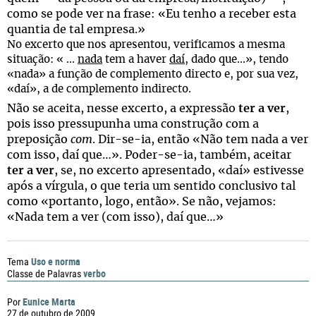
como se pode ver na frase: «Eu tenho a receber esta
quantia de tal empresa.»
No excerto que nos apresentou, verificamos a mesma
situação: « ...
nada
tem a haver
daí
, dado que...», tendo
«nada» a função de complemento directo e, por sua vez,
«daí», a de complemento indirecto.
Não se aceita, nesse excerto, a expressão
ter a ver
,
pois isso pressupunha uma construção com a
preposição
com
. Dir-se-ia, então «Não tem nada a ver
com isso, daí que…». Poder-se-ia, também, aceitar
ter a ver
, se, no excerto apresentado, «daí» estivesse
após a vírgula, o que teria um sentido conclusivo tal
como «portanto, logo, então». Se não, vejamos:
«Nada tem a ver (com isso), daí que…»
Uso e norma
Tema
verbo
Classe de Palavras
Eunice Marta
Por
27 de outubro de 2009