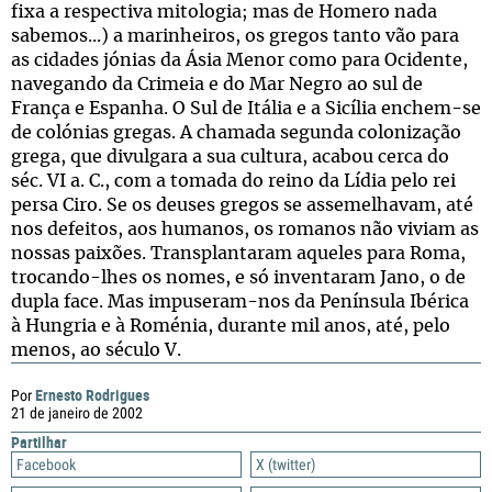
fixa a respectiva mitologia; mas de Homero nada
sabemos...) a marinheiros, os gregos tanto vão para
as cidades jónias da Ásia Menor como para Ocidente,
navegando da Crimeia e do Mar Negro ao sul de
França e Espanha. O Sul de Itália e a Sicília enchem-se
de colónias gregas. A chamada segunda colonização
grega, que divulgara a sua cultura, acabou cerca do
séc. VI a. C., com a tomada do reino da Lídia pelo rei
persa Ciro. Se os deuses gregos se assemelhavam, até
nos defeitos, aos humanos, os romanos não viviam as
nossas paixões. Transplantaram aqueles para Roma,
trocando-lhes os nomes, e só inventaram Jano, o de
dupla face. Mas impuseram-nos da Península Ibérica
à Hungria e à Roménia, durante mil anos, até, pelo
menos, ao século V.
Ernesto Rodrigues
Por
21 de janeiro de 2002
Partilhar
Facebook
X (twitter)