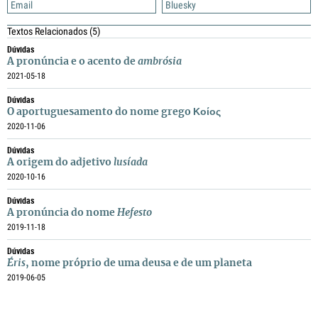
Email
Bluesky
Textos Relacionados
(5)
Dúvidas
A pronúncia e o acento de
ambrósia
2021-05-18
Dúvidas
O aportuguesamento do nome grego Κοίος
2020-11-06
Dúvidas
A origem do adjetivo
lusíada
2020-10-16
Dúvidas
A pronúncia do nome
Hefesto
2019-11-18
Dúvidas
Éris
, nome próprio de uma deusa e de um planeta
2019-06-05