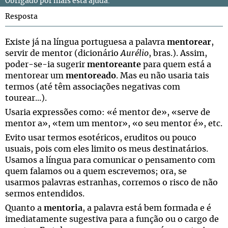
Obrigado por mais esta ajuda.
Resposta
Existe já na língua portuguesa a palavra
mentorear
,
servir de mentor (dicionário
Aurélio
, bras.). Assim,
poder-se-ia sugerir
mentoreante
para quem está a
mentorear um
mentoreado
. Mas eu não usaria tais
termos (até têm associações negativas com
tourear...).
Usaria expressões como: «é mentor de», «serve de
mentor a», «tem um mentor», «o seu mentor é», etc.
Evito usar termos esotéricos, eruditos ou pouco
usuais, pois com eles limito os meus destinatários.
Usamos a língua para comunicar o pensamento com
quem falamos ou a quem escrevemos; ora, se
usarmos palavras estranhas, corremos o risco de não
sermos entendidos.
Quanto a
mentoria
, a palavra está bem formada e é
imediatamente sugestiva para a função ou o cargo de