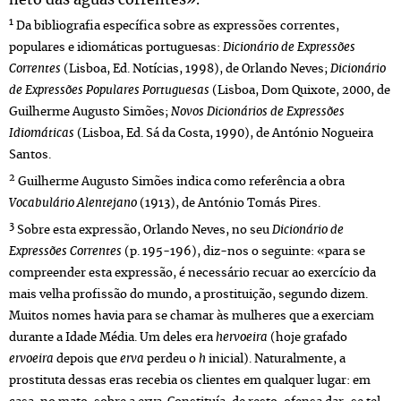
neto das águas correntes».
1
Da bibliografia específica sobre as expressões correntes,
populares e idiomáticas portuguesas:
Dicionário de Expressões
Correntes
(Lisboa, Ed. Notícias, 1998), de Orlando Neves;
Dicionário
de Expressões Populares Portuguesas
(Lisboa, Dom Quixote, 2000, de
Guilherme Augusto Simões;
Novos Dicionários de Expressões
Idiomáticas
(Lisboa, Ed. Sá da Costa, 1990), de António Nogueira
Santos.
2
Guilherme Augusto Simões indica como referência a obra
Vocabulário Alentejano
(1913), de António Tomás Pires.
3
Sobre esta expressão, Orlando Neves, no seu
Dicionário de
Expressões Correntes
(p. 195-196), diz-nos o seguinte: «para se
compreender esta expressão, é necessário recuar ao exercício da
mais velha profissão do mundo, a prostituição, segundo dizem.
Muitos nomes havia para se chamar às mulheres que a exerciam
durante a Idade Média. Um deles era
hervoeira
(hoje grafado
ervoeira
depois que
erva
perdeu o
h
inicial). Naturalmente, a
prostituta dessas eras recebia os clientes em qualquer lugar: em