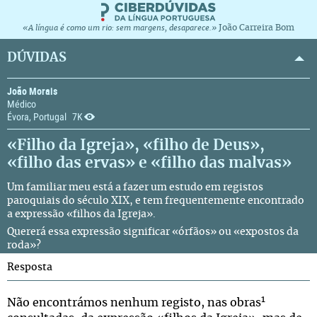
João Carreira Bom
«A língua é como um rio: sem margens, desaparece.»
DÚVIDAS
João Morais
Médico
Évora, Portugal
7K
«Filho da Igreja», «filho de Deus»,
«filho das ervas» e «filho das malvas»
Um familiar meu está a fazer um estudo em registos
paroquiais do século XIX, e tem frequentemente encontrado
a expressão «filhos da Igreja».
Quererá essa expressão significar «órfãos» ou «expostos da
roda»?
Resposta
1
Não encontrámos nenhum registo, nas obras