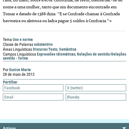
casa, no mato, sobre a erva. Constituía, de resto, ofensa dar-se tel
nome a uma mulher, tanto que um documento encontrado em
Tomar e datado de 1388 dizia: "E se Confrade chamar à Confrada
hervoeira ou aleivosa ou ladra pague 5 soldos à Confraria."»
Uso e norma
Tema
substantivo
Classe de Palavras
Discurso/Texto
Semântica
Áreas Linguísticas
;
Expressões idiomáticas
Relações de sentido/Relações
Campos Linguísticos
;
sentido - forma
Eunice Marta
Por
28 de maio de 2012
Partilhar
Facebook
X (twitter)
Email
Bluesky
Artigos