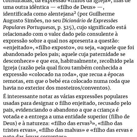
consultadas, da expressão «filhos da Igreja», mas de
uma outra idêntica — «filho de Deus» —,
2
identificada como alentejana
(por Guilherme
Augusto Simões, no seu
Dicionário de Expressões
Populares Portuguesas,
p. 325), cujo significado está
relacionado com o valor dado pelo consulente à
expressão sobre a qual nos apresenta a questão:
«enjeitado», «filho exposto», ou seja, «aquele que foi
abandonado pelos pais; aquele cuja paternidade se
desconhece» e que era, habitualmente, recolhido pela
Igreja (razão pela qual ficou também conhecida a
expressão «colocado na roda», que recua a épocas
remotas, em que o bebé era colocado numa roda que
havia no exterior dos mosteiros/conventos).
É interessante notar as várias expressões populares
usadas para designar o filho enjeitado, recusado pelo
pais, evidenciando o abandono a que a criança é
votada e a entrega a uma entidade superior (filho de
3
Deus) e à natureza: «filho das ervas
», «filho das
tristes ervas», «filho das malvas» e «filho das ervas e