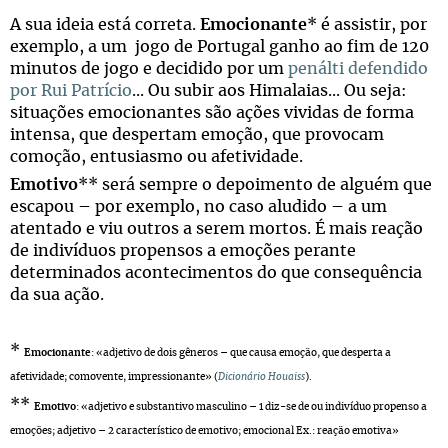
A sua ideia está correta.
Emocionante
* é assistir, por
exemplo, a um jogo de Portugal ganho ao fim de 120
minutos de jogo e decidido por um
penálti defendido
por Rui Patrício
... Ou subir aos Himalaias... Ou seja:
situações emocionantes são ações vividas de forma
intensa, que despertam emoção, que provocam
comoção, entusiasmo ou afetividade.
Emotivo
** será sempre o depoimento de alguém que
escapou – por exemplo, no caso aludido – a um
atentado e viu outros a serem mortos. É mais reação
de indivíduos propensos a emoções perante
determinados acontecimentos do que consequência
da sua ação.
*
Emocionante
: «adjetivo de dois gêneros – que causa emoção, que desperta a
afetividade; comovente, impressionante» (
Dicionário Houaiss
).
**
Emotivo
: «adjetivo e substantivo masculino – 1 diz-se de ou indivíduo propenso a
emoções; adjetivo – 2 característico de emotivo; emocional Ex.: reação emotiva»