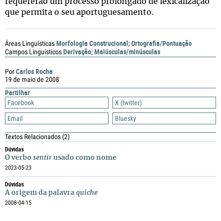
requererão um processo prolongado de lexicalização
que permita o seu aportuguesamento.
Morfologia Construcional
Ortografia/Pontuação
Áreas Linguísticas
;
Derivação
Maiúsculas/minúsculas
Campos Linguísticos
;
Carlos Rocha
Por
19 de maio de 2008
Partilhar
Facebook
X (twitter)
Email
Bluesky
Textos Relacionados
(2)
Dúvidas
O verbo
sentir
usado como nome
2023-05-23
Dúvidas
A origem da palavra
quiche
2008-04-15