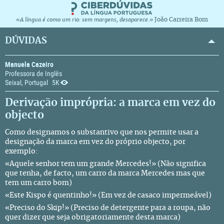
João Carreira Bom
«A língua é como um rio: sem margens, desaparece.»
DÚVIDAS
Manuela Cazeiro
Professora de Inglês
Seixal, Portugal
5K
Derivação imprópria: a marca em vez do
objecto
Como designamos o substantivo que nos permite usar a
designação da marca em vez do próprio objecto, por
exemplo:
«Aquele senhor tem um grande Mercedes!» (Não significa
que tenha, de facto, um carro da marca Mercedes mas que
tem um carro bom)
«Este Kispo é quentinho!» (Em vez de casaco impermeável)
«Preciso do Skip!» (Preciso de detergente para a roupa, não
quer dizer que seja obrigatoriamente desta marca)