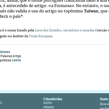
erir, ainda, que o nome português tradicional dado à ilha
n
, é antecedido de artigo: «a Formosa». No entanto, o us
uês não valida o uso do artigo no topónimo
Taiwan
, que
ferir o país*.
n
é o nome fixado pela
Lista dos Estados, territórios e moedas
(versão 
uguês no âmbito da
União Europeia
.
ónimos
artigo
 Palavras
Léxico
guísticas
Ciberdúvidas
Quem
ES
EQUIPA
Este 
PRÉMIOS
escla