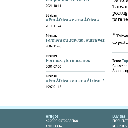
O topónimo
Taiwan
II
De ref
2021-10-11
Taiwa
portug
Dúvidas
para re
«Em África» e «na África»
2011-11-24
Dúvidas
*
Taiwa
Formosa
ou
Taiwan
, outra vez
do port
2009-11-26
Dúvidas
Top
Tema
Formosa/formosanos
Classe de
2001-07-20
Áreas Lin
Dúvidas
«Em África» ou «na África»?
1997-01-15
Artigos
Dúvidas
ACORDO ORTOGRÁFICO
FREQUENT
ANTOLOGIA
RECENTES