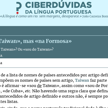
«A língua é como um rio: sem margens, desaparece.»
João Carreira Bo
Taiwan», mas «na Formosa»
 Taiwan»? Ou «sou do Taiwan»?
a.
ta
de a lista de nomes de países antecedidos por artigo defi
mpõem os nomes de países sem artigo,
Taiwan
faz parte
o é afirmar-se «sou
de
Taiwan», assim como «sou de Por
, «de Cuba»,
etc.
Não havendo uma regra clara que defina
antecedidos de artigo definido e outros não, é sempre pre
tes listas.