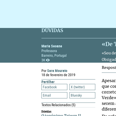
DÚVIDAS
«De 
Maria Seoane
Professora
«Sou de
Barreiro, Portugal
3K
Obrigad
Respos
Sara Mourato
Por
18 de fevereiro de 2019
Apesar 
Partilhar
que co
Facebook
X (twitter)
corret
Email
Bluesky
Verde»
serem 
Textos Relacionados
(5)
diferen
Dúvidas