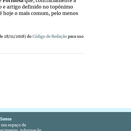
 é
Formosa
que, contrariamente a
o e artigo definido no topónimo
 é hoje o mais comum, pelo menos
de 28/11/2018) do
Código de Redação
para uso
 Somos
é um espaço de
recimento, informação,