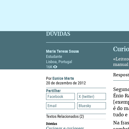
DÚVIDAS
Curio
Maria Teresa Sousa
Estudante
«Leitor
Lisboa, Portugal
manual 
16K
Respos
Eunice Marta
Por
20 de dezembro de 2012
Segun
Partilhar
Énio R
Facebook
X (twitter)
[exemp
Email
Bluesky
é do m
tudo e
Textos Relacionados
(2)
Na fra
Dúvidas
Curiosar
e
curiosear