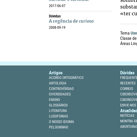
sombri
2017-06-07
substa
«ter c
Dúvidas
A regência de
curioso
2008-09-19
Uso
Tema
Classe de
Áreas Lin
Artigos
Dúvidas
ACORDO ORTOGRÁFICO
FREQUENT
ANTOLOGIA
RECENTES
CONTROVÉRSIAS
CORREIO
DIVERSIDADES
CIBERDÚVI
ENSINO
CIBERDÚVI
GLOSSÁRIOS
ENVIE-NOS
Atualida
LITERATURA
NOTÍCIAS
LUSOFONIAS
MONTRA DE
O NOSSO IDIOMA
ABERTURA
PELOURINHO