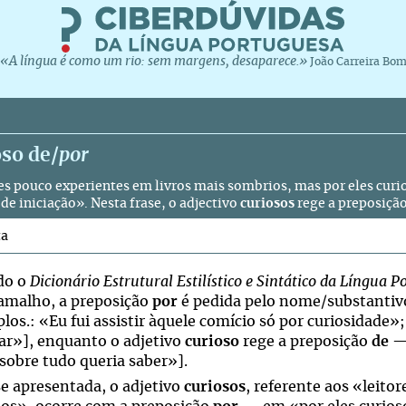
«A língua é como um rio: sem margens, desaparece.»
João Carreira Bo
so de/
por
es pouco experientes em livros mais sombrios, mas por eles curi
de iniciação». Nesta frase, o adjectivo
curiosos
rege a preposiçã
ta
do o
Dicionário Estrutural Estilístico e Sintático da Língua 
amalho, a preposição
por
é pedida pelo nome/substanti
los.: «Eu fui assistir àquele comício só por curiosidade»
ar»], enquanto o adjetivo
curioso
rege a preposição
de
 sobre tudo queria saber»].
se apresentada, o adjetivo
curiosos
, referente aos «leito