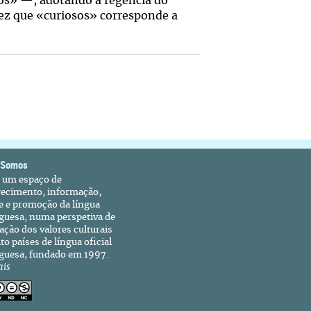
os» —, adotando a regência do
vez que «curiosos» corresponde a
 Somos
é um espaço de
recimento, informação,
e e promoção da língua
guesa, numa perspetiva de
ação dos valores culturais
to países de língua oficial
guesa, fundado em 1997.
ais