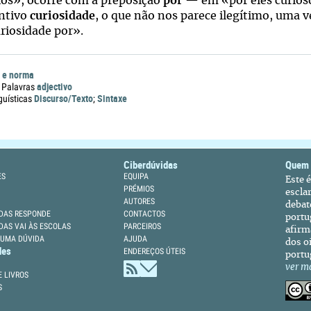
os», ocorre com a preposição
por
— em «por eles curios
ntivo
curiosidade
, o que não nos parece ilegítimo, uma 
uriosidade por».
 e norma
adjectivo
 Palavras
Discurso/Texto
Sintaxe
guísticas
;
Ciberdúvidas
Quem
ES
EQUIPA
Este 
PRÉMIOS
escla
AUTORES
debat
DAS RESPONDE
CONTACTOS
portu
DAS VAI ÀS ESCOLAS
PARCEIROS
afirm
 UMA DÚVIDA
AJUDA
dos oi
des
ENDEREÇOS ÚTEIS
portu
ver m
 LIVROS
S