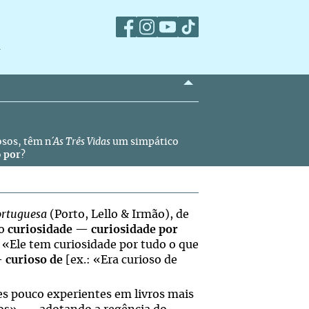
m
osos, têm n
´As Três Vidas
um simpático
o
por
?
Portuguesa
(Porto, Lello & Irmão), de
vo
curiosidade
—
curiosidade por
; «Ele tem curiosidade por tudo o que
—
curioso de
[ex.: «Era curioso de
res pouco experientes em livros mais