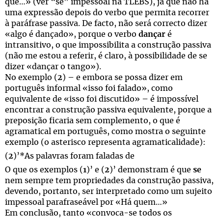
que…» (ver “se” impessoal na TLEBS), já que não há
uma expressão depois do verbo que permita recorrer
à paráfrase passiva. De facto, não será correcto dizer
«algo é dançado», porque o verbo
dançar
é
intransitivo, o que impossibilita a construção passiva
(não me estou a referir, é claro, à possibilidade de se
dizer «dançar o tango»).
No exemplo (
2
) – e embora se possa dizer em
português informal «isso foi falado», como
equivalente de «isso foi discutido» – é impossível
encontrar a construção passiva equivalente, porque a
preposição ficaria sem complemento, o que é
agramatical em português, como mostra o seguinte
exemplo (o asterisco representa agramaticalidade):
(
2
)’*As palavras foram faladas de
O que os exemplos (
1
)’ e (
2
)’ demonstram é que
se
nem sempre tem propriedades da construção passiva,
devendo, portanto, ser interpretado como um sujeito
impessoal parafraseável por «Há quem…»
Em conclusão, tanto «convoca-se todos os