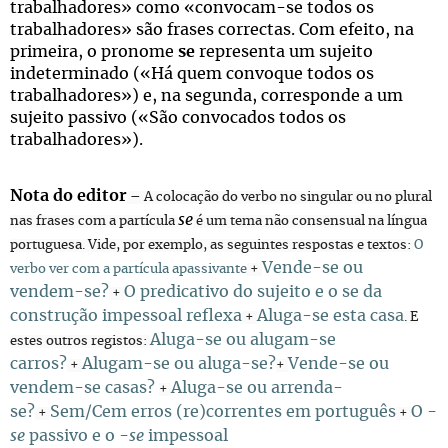
trabalhadores» como «convocam-se todos os
trabalhadores» são frases correctas. Com efeito, na
primeira, o pronome
se
representa um sujeito
indeterminado («Há quem convoque todos os
trabalhadores») e, na segunda, corresponde a um
sujeito passivo («São convocados todos os
trabalhadores»).
Nota do editor
– A colocação do verbo no singular ou no plural
se
nas frases com a partícula
é um tema não consensual na língua
portuguesa. Vide, por exemplo, as seguintes respostas e textos:
O
Vende-se ou
verbo ver com a partícula apassivante
+
vendem-se?
O predicativo do sujeito e o se da
+
construção impessoal reflexa
Aluga-se esta casa
+
. E
Aluga-se ou alugam-se
estes outros registos:
carros?
Alugam-se ou aluga-se?
Vende-se ou
+
+
vendem-se casas?
Aluga-se ou arrenda-
+
se?
Sem/Cem erros (re)correntes em português
O
-
+
+
se
passivo e o
-se
impessoal