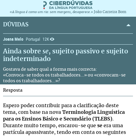
João Carreira Bom
«A língua é como um rio: sem margens, desaparece.»
DÚVIDAS
Joana Melo
Portugal
12K
Ainda sobre
se
, sujeito passivo e sujeito
indeterminado
Gostava de saber qual a forma mais correcta:
«Convoca-se todos os trabalhadores...» ou «convocam-se
todos os trabalhadores...»?
Resposta
Espero poder contribuir para a clarificação deste
tema, com base na nova
Terminologia Linguística
para os Ensinos Básico e Secundário (TLEBS)
.
Durante muito tempo, encarou-se que
se
era uma
partícula apassivante, tendo em conta os seguintes