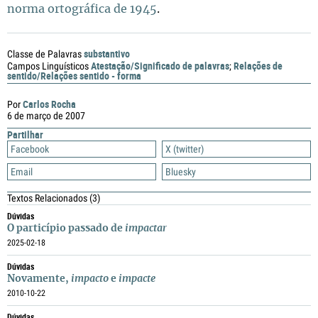
norma ortográfica de 1945
.
substantivo
Classe de Palavras
Atestação/Significado de palavras
Relações de
Campos Linguísticos
;
sentido/Relações sentido - forma
Carlos Rocha
Por
6 de março de 2007
Partilhar
Facebook
X (twitter)
Email
Bluesky
Textos Relacionados
(3)
Dúvidas
O particípio passado de
impactar
2025-02-18
Dúvidas
Novamente,
impacto
e
impacte
2010-10-22
Dúvidas