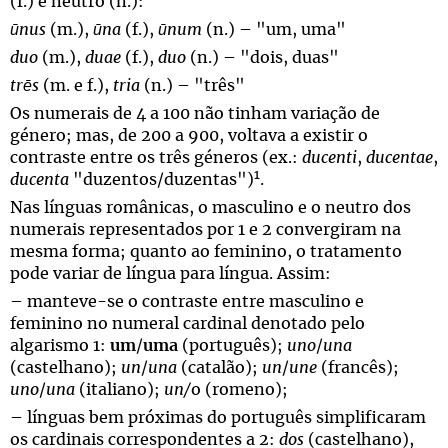
(f.) e neutro (n.):
ūnus
(m.),
ūna
(f.),
ūnum
(n.) – "um, uma"
duo
(m.),
duae
(f.),
duo
(n.) – "dois, duas"
trēs
(m. e f.),
tria
(n.) – "três"
Os numerais de 4 a 100 não tinham variação de
género; mas, de 200 a 900, voltava a existir o
contraste entre os três géneros (ex.:
ducenti
,
ducentae
,
1
ducenta
"duzentos/duzentas")
.
Nas línguas românicas, o masculino e o neutro dos
numerais representados por 1 e 2 convergiram na
mesma forma; quanto ao feminino, o tratamento
pode variar de língua para língua. Assim:
– manteve-se o contraste entre masculino e
feminino no numeral cardinal denotado pelo
algarismo 1:
um
/
uma
(português);
uno
/
una
(castelhano);
un
/
una
(catalão);
un
/
une
(francês);
uno
/
una
(italiano);
un/
o (romeno);
– línguas bem próximas do português simplificaram
os cardinais correspondentes a 2:
dos
(castelhano),