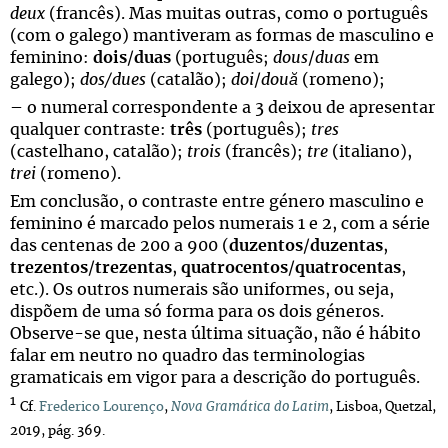
deux
(francês). Mas muitas outras, como o português
(com o galego) mantiveram as formas de masculino e
feminino:
dois
/
duas
(português;
dous
/
duas
em
galego);
dos/dues
(catalão);
doi
/
două
(romeno);
– o numeral correspondente a 3 deixou de apresentar
qualquer contraste:
três
(português);
tres
(castelhano, catalão);
trois
(francês);
tre
(italiano),
trei
(romeno).
Em conclusão, o contraste entre género masculino e
feminino é marcado pelos numerais 1 e 2, com a série
das centenas de 200 a 900 (
duzentos
/
duzentas
,
trezentos
/
trezentas
,
quatrocentos
/
quatrocentas
,
etc.). Os outros numerais são uniformes, ou seja,
dispõem de uma só forma para os dois géneros.
Observe-se que, nesta última situação, não é hábito
falar em neutro no quadro das terminologias
gramaticais em vigor para a descrição do português.
1
Cf.
Frederico Lourenço
,
Nova Gramática do Latim
, Lisboa, Quetzal,
2019, pág. 369.