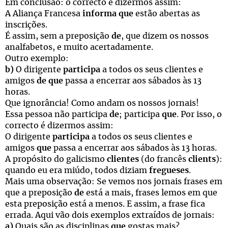
Em conclusão: o correcto é dizermos assim:
A Aliança Francesa
informa que
estão abertas as
inscrições.
É assim, sem a preposição
de
, que dizem os nossos
analfabetos, e muito acertadamente.
Outro exemplo:
b)
O dirigente
participa
a todos os seus clientes e
amigos
de que
passa a encerrar aos sábados às 13
horas.
Que ignorância! Como andam os nossos jornais!
Essa pessoa não participa
de
; participa
que
. Por isso, o
correcto é dizermos assim:
O dirigente
participa
a todos os seus clientes e
amigos
que
passa a encerrar aos sábados às 13 horas.
A propósito do galicismo
clientes
(do francês
clients
):
quando eu era miúdo, todos diziam
fregueses
.
Mais uma observação: Se vemos nos jornais frases em
que a preposição
de
está a mais, frases lemos em que
esta preposição está a menos. E assim, a frase fica
errada. Aqui vão dois exemplos extraídos de jornais:
a)
Quais são as disciplinas
que
gostas mais?