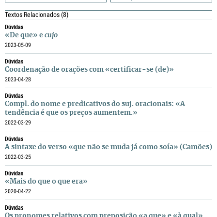
Textos Relacionados
(8)
Dúvidas
«De que» e
cujo
2023-05-09
Dúvidas
Coordenação de orações com «certificar-se (de)»
2023-04-28
Dúvidas
Compl. do nome e predicativos do suj. oracionais: «A
tendência é que os preços aumentem.»
2022-03-29
Dúvidas
A sintaxe do verso «que não se muda já como soía» (Camões)
2022-03-25
Dúvidas
«Mais do que o que era»
2020-04-22
Dúvidas
Os pronomes relativos com preposição «a que» e «à qual»