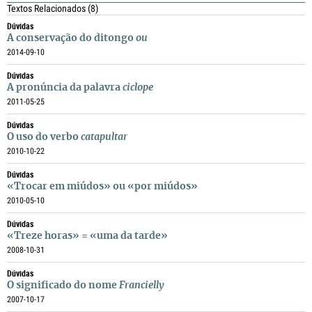
Textos Relacionados
(8)
Dúvidas
A conservação do ditongo
ou
2014-09-10
Dúvidas
A pronúncia da palavra
ciclope
2011-05-25
Dúvidas
O uso do verbo
catapultar
2010-10-22
Dúvidas
«Trocar em miúdos» ou «por miúdos»
2010-05-10
Dúvidas
«Treze horas» = «uma da tarde»
2008-10-31
Dúvidas
O significado do nome
Francielly
2007-10-17