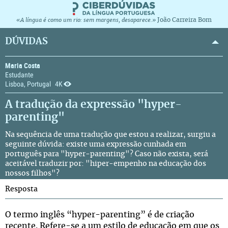
João Carreira Bom
«A língua é como um rio: sem margens, desaparece.»
DÚVIDAS
Maria Costa
Estudante
Lisboa, Portugal
4K
A tradução da expressão "hyper-
parenting"
Na sequência de uma tradução que estou a realizar, surgiu a
seguinte dúvida: existe uma expressão cunhada em
português para "hyper-parenting"? Caso não exista, será
aceitável traduzir por: "hiper-empenho na educação dos
nossos filhos"?
Resposta
O termo inglês “hyper-parenting” é de criação
recente. Refere-se a um estilo de educação em que os