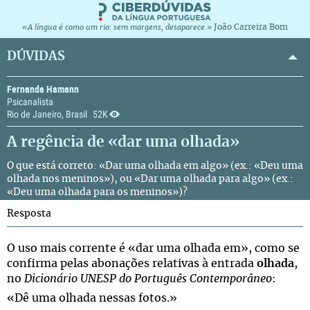
João Carreira Bom
«A língua é como um rio: sem margens, desaparece.»
DÚVIDAS
Fernanda Hamann
Psicanalista
Rio de Janeiro, Brasil
52K
A regência de «dar uma olhada»
O que está correto: «Dar uma olhada em algo» (ex.: «Deu uma
olhada nos meninos»), ou «Dar uma olhada para algo» (ex.:
«Deu uma olhada para os meninos»)?
Resposta
O uso mais corrente é «dar uma olhada em», como se
confirma pelas abonações relativas à entrada
olhada
,
no
Dicionário UNESP do Português Contemporâneo
:
«Dê uma olhada nessas fotos.»