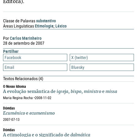
Editora).
substantivo
Classe de Palavras
Etimologia
Léxico
Áreas Linguísticas
;
Carlos Marinheiro
Por
28 de setembro de 2007
Partilhar
Facebook
X (twitter)
Email
Bluesky
Textos Relacionados
(4)
O Nosso Idioma
A evolução semântica de
igreja
,
bispo
,
ministro
e
missa
Maria Regina Rocha •
2008-11-02
Dúvidas
Ecuménico
e
ecumenismo
2007-07-13
Dúvidas
A etimologia e o significado de
dalmática