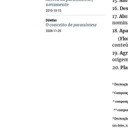
15.
Aut
novamente
16.
De
2010-10-15
17.
Abr
Dúvidas
nomina
O conceito de
parassíntese
18.
Apa
2008-11-20
(
Flo
conteú
19.
Ag
origem
20.
Pla
¹
Derivaçã
²
Composiç
*
composiç
**
compos
³
Derivação
um deles, 