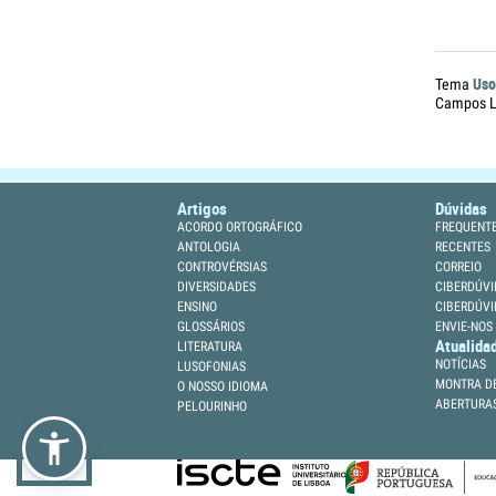
Uso
Tema
Campos Li
Artigos
Dúvidas
ACORDO ORTOGRÁFICO
FREQUENT
ANTOLOGIA
RECENTES
CONTROVÉRSIAS
CORREIO
DIVERSIDADES
CIBERDÚVI
ENSINO
CIBERDÚVI
GLOSSÁRIOS
ENVIE-NOS
Atualida
LITERATURA
NOTÍCIAS
LUSOFONIAS
MONTRA DE
O NOSSO IDIOMA
ABERTURA
PELOURINHO