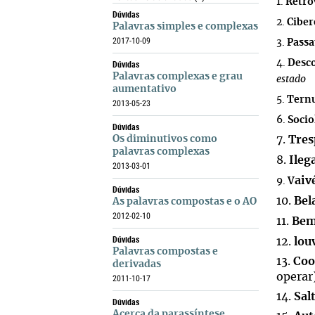
1.
Retro
Dúvidas
2.
Ciber
Palavras simples e complexas
2017-10-09
3.
Pass
Dúvidas
4.
Desc
Palavras complexas e grau
estado
aumentativo
5.
Tern
2013-05-23
6.
Socio
Dúvidas
Os diminutivos como
7.
Tres
palavras complexas
8.
Ileg
2013-03-01
ai
9.
V
Dúvidas
10.
Bel
As palavras compostas e o AO
2012-02-10
11.
Bem
Dúvidas
12.
lou
Palavras compostas e
13.
Coo
derivadas
operar
2011-10-17
14.
Sal
Dúvidas
Acerca da parassíntese,