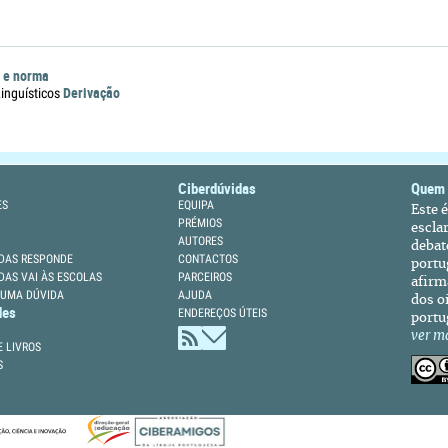
 e norma
Derivação
nguísticos
Ciberdúvidas
Quem
ES
EQUIPA
Este 
PRÉMIOS
escla
AUTORES
debat
DAS RESPONDE
CONTACTOS
portu
DAS VAI ÀS ESCOLAS
PARCEIROS
afirm
 UMA DÚVIDA
AJUDA
dos oi
des
ENDEREÇOS ÚTEIS
portu
ver m
 LIVROS
S