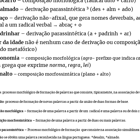
ocarro
– composição morfológica (radical
auto
+ carro)
salmado
– derivação parassintética ³ (des + alm + ado)
aço
– derivação não-afixal, que gera nomes deverbais, 
l a um radical verbal → abraç + o
drinhar
– derivação parassintética (a + padrinh + ar)
r da idade
não é nenhum caso de derivação ou composiçã
do metafórico)
ronomia
–
composição morfológica (
agro
- prefixo que indica
c
 grega que exprime
norma
,
regra
,
lei
)
nalto
– composição morfossintática (plano + alto)
o
: processo morfológico de formação de palavras que consiste, tipicamente, na associação de
ão
: processo de formação de novas palavras a partir da união de duas formas de base.
ão morfológica
– formação de uma palavra a partir de um radical e uma palavra ou de dois r
ição morfossintática
– formação de uma palavra a partir de duas ou mais palavras.
 parassintética
–
Processo morfológico de formação
que consiste na associação simultânea
não se obtém uma palavra reconhecida na língua portuguesa: *desalm; *almado.