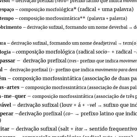
visor
– derivação prefixal (
retro
- prefixo latino que indica
movim
gica* (radical + uma palavra)
espaço
– composição morfoló
atempo
–
composição morfossintática** (palavra + palavra)
obrimento
– derivação sufixal, formando um nome deverbal → d
ura
– derivação sufixal, formando um nome deadjetival → tern(o)
omposição morfológica (radical
socio
- + radical -
logia
– c
passar
– derivação prefixal
(
tres
- prefixo que indica
movimen
al
–
derivação prefixal (
i
- prefixo que indica
movimento
para dent
vém
– composição morfossintática (associação de duas pal
as-artes
–
composição morfossintática (associação de duas pal
-me-quer
–
composição morfossintática (associação de três 
vável
– derivação sufixal (louv + á + -
vel
→ sufixo que in
perar
–derivação prefixal (
co
- → prefixo latino que indi
)
titar
– derivação sufixal (salt +
itar
→ sentido frequentivo