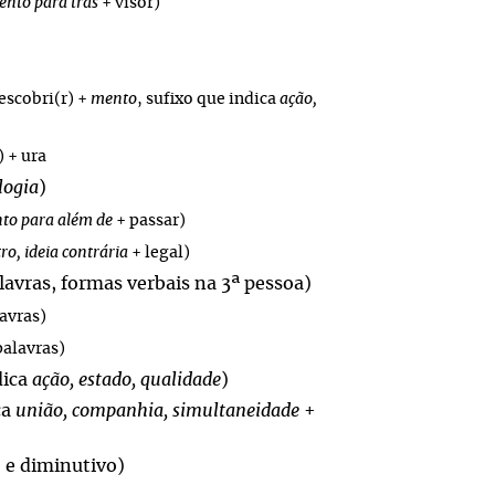
ento
para
trás
+ visor)
escobri(r) +
mento
, sufixo que indica
ação,
 + ura
logia
)
to
para
além
de
+ passar)
ro, ideia contrária
+ legal)
avras, formas verbais na 3ª pessoa)
avras)
palavras)
dica
ação, estado, qualidade
)
ca
união, companhia, simultaneidade
+
 e diminutivo)