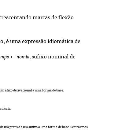
acrescentando marcas de flexão
o, é uma expressão idiomática de
ufixo nominal de
ampo
+ -
nomia
, s
 um afixo derivacional a uma forma de base.
adicais.
 de um
prefixo e um sufixo a uma forma de base. Se tirarmos