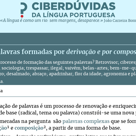
«A língua é como um rio: sem margens, desaparece.»
João Carreira Bo
alavras formadas por
derivação
e por
compos
processo de formação das seguintes palavras? Retrovisor; ciber
; sociologia; trespassar; ilegal; vaivém; belas-artes; bem-me-que
ro; desalmado; abraço; apadrinhar; flor da idade; agronomia e pl
a.
ta
ação de palavras é um processo de renovação e enriqueci
de base (radical, tema ou palavra) constrói-se uma nova 
meradas na pergunta são
palavras complexas
que se for
ção
¹ e
composição
², a partir de uma forma de base.