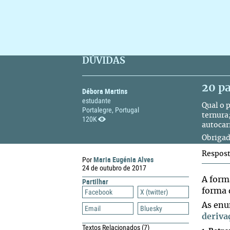
DÚVIDAS
20 p
Débora Martins
estudante
Qual o 
Portalegre, Portugal
ternura
120K
autocar
Obrigad
Respos
Maria Eugénia Alves
Por
24 de outubro de 2017
A form
Partilhar
forma 
Facebook
X (twitter)
As enu
Email
Bluesky
deriva
Textos Relacionados
(7)