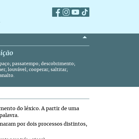
m
ição
espaço; passatempo; descobrimento;
r; louvável; cooperar; saltitar;
analto.
mento do léxico. A partir de uma
palavra.
maram por dois processos distintos,