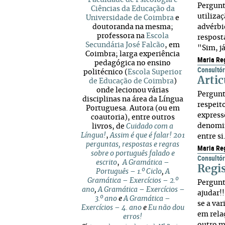
Faculdade de Psicologia e
Pergunt
Ciências da Educação da
utiliza
Universidade de Coimbra
e
doutoranda na mesma;
advérbi
professora na
Escola
respost
Secundária José Falcão
, em
"Sim, já
Coimbra; larga experiência
Maria Re
pedagógica no ensino
Consultór
politécnico (
Escola Superior
Artic
de Educação de Coimbra
)
onde lecionou várias
Pergunt
disciplinas na área da Língua
respeito
Portuguesa. Autora (ou em
express
coautoria), entre outros
denomin
livros, de
Cuidado com a
Língua!
,
Assim é que é falar! 201
entre s
perguntas, respostas e regras
Maria Re
sobre o português falado e
Consultór
escrito
,
A Gramática –
Regis
Português – 1.º Ciclo
,
A
Gramática – Exercícios – 2.º
Pergunt
ano
,
A Gramática – Exercícios –
ajudar!
3.º ano
e
A Gramática –
se a va
Exercícios – 4. ano
e
Eu não dou
em rela
erros!