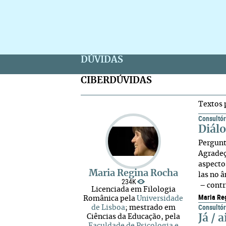
DÚVIDAS
CIBERDÚVIDAS
Textos 
Consultór
Diál
Pergunt
Agradeç
aspecto
Maria Regina Rocha
las no 
234K
– contri
Licenciada em Filologia
Maria Re
Românica pela
Universidade
Consultór
de Lisboa
; mestrado em
Já / 
Ciências da Educação, pela