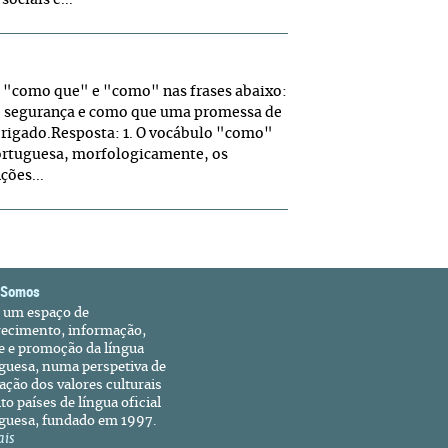
ociais e...
e "como que" e "como" nas frases abaixo:
e segurança e como que uma promessa de
brigado.Resposta: 1. O vocábulo "como"
ortuguesa, morfologicamente, os
ões...
 Somos
é um espaço de
recimento, informação,
e e promoção da língua
guesa, numa perspetiva de
ação dos valores culturais
to países de língua oficial
guesa, fundado em 1997.
ais