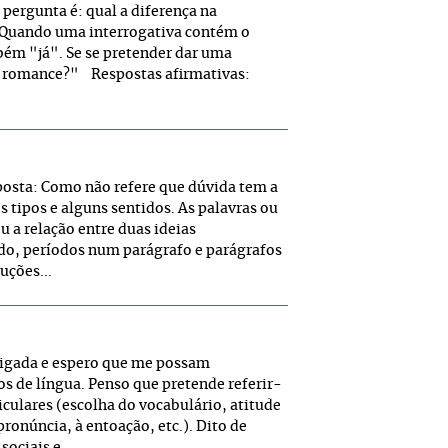
 pergunta é: qual a diferença na
a) Quando uma interrogativa contém o
bém "já". Se se pretender dar uma
te romance?" Respostas afirmativas:
sposta: Como não refere que dúvida tem a
os tipos e alguns sentidos. As palavras ou
 a relação entre duas ideias
do, períodos num parágrafo e parágrafos
uções...
brigada e espero que me possam
os de língua. Penso que pretende referir-
iculares (escolha do vocabulário, atitude
ronúncia, à entoação, etc.). Dito de