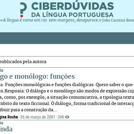
«A língua é como um rio: sem margens, desaparece.»
João Carreira Bo
publicados pela autora
io
ogo e monólogo: funções
a: Funções monológicas e funções dialógicas. Quero saber o que 
o.Resposta: O diálogo e o monólogo são modos de expressão cuja
s, como, por exemplo, a situação comunicativa, a tipologia textu
âmbito do texto ficcional. O diálogo, forma tradicional de interac
buir para a construção da...
gina Rocha
26 de março de 2001
39K
·
·
io
ainda