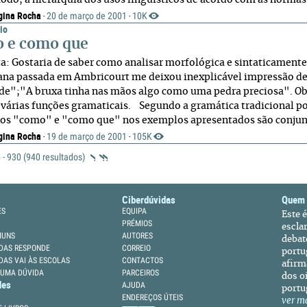
odo, a hierarquia dos usos linguísticos de acordo com as normas s
gina Rocha
20 de março de 2001
10K
·
·
io
 e como que
a: Gostaria de saber como analisar morfológica e sintaticament
na passada em Ambricourt me deixou inexplicável impressão d
ade";"A bruxa tinha nas mãos algo como uma pedra preciosa". O
várias funções gramaticais. Segundo a gramática tradicional p
os "como" e "como que" nos exemplos apresentados são conjunç
gina Rocha
19 de março de 2001
105K
·
·
 - 930 (940 resultados)
Ciberdúvidas
Quem
ES
EQUIPA
Este 
PRÉMIOS
escla
MUNS
AUTORES
debat
DAS RESPONDE
CORREIO
portu
DAS VAI ÀS ESCOLAS
CONTACTOS
afirm
 UMA DÚVIDA
PARCEIROS
dos oi
des
AJUDA
portu
ENDEREÇOS ÚTEIS
ver m