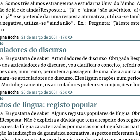
a: Somos três alunos estrangeiros a estudar na Univ. do Minho. A
ção de já e de ainda?Resposta: 1. "Já" e "ainda" são advérbios. 
o "já" e se pretende dar uma resposta afirmativa, utiliza-se tam
a negativa, utiliza-se "ainda não". Ex.: Pergunta: "Já leste es
 o...
gina Rocha
21 de março de 2001
17K
·
·
io
uladores do discurso
a: Eu gostaria de saber: Articuladores de discurso. Obrigada.Re
 dos articuladores do discurso, vou clarificar o conceito, referir 
ões que, num texto, permitem a passagem de uma ideia a outra ou
am-se articuladores do discurso. Eles ligam orações num perío
i. Morfologicamente, os articuladores podem ser conjunções e loc
gina Rocha
20 de março de 2001
25K
·
·
io
tos de língua: registo popular
a: Eu gostaria de saber: Alguns registos populares de língua. O
!!Resposta: Não é explicita a dúvida que tem a respeito dos regist
riações da língua caracterizadas por marcas sociolinguísticas part
ção às indicações da gramática normativa, aspectos referentes à p