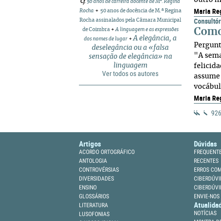
outro m
Cf
.
50 anos de carreira docente de Mª. Regina
Maria Re
Rocha
+
50 anos de docência de M.ª Regina
Consultór
Rocha assinalados pela Câmara Municipal
Como
de Coimbra
+
A linguagem e as expressões
A elegância, a
dos nomes de lugar
+
Pergunt
deselegância ou a «falsa
"A sema
sensação de elegância» na
linguagem
felicid
Ver todos os autores
assume 
vocábul
Maria Re
926
Artigos
Dúvidas
ACORDO ORTOGRÁFICO
FREQUENT
ANTOLOGIA
RECENTES
CONTROVÉRSIAS
ERROS CO
DIVERSIDADES
CIBERDÚVI
ENSINO
CIBERDÚVI
GLOSSÁRIOS
ENVIE-NOS
Atualida
LITERATURA
NOTÍCIAS
LUSOFONIAS