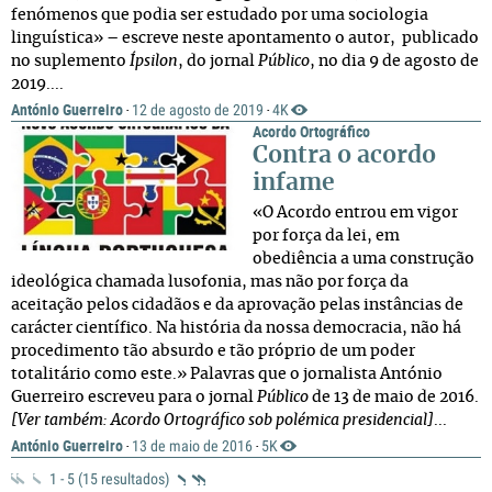
fenómenos que podia ser estudado por uma sociologia
linguística» – escreve neste apontamento o autor, publicado
no suplemento
Ípsilon
, do jornal
Público
, no dia 9 de agosto de
2019....
António Guerreiro
12 de agosto de 2019
4K
·
·
Acordo Ortográfico
Contra o acordo
infame
«O Acordo entrou em vigor
por força da lei, em
obediência a uma construção
ideológica chamada lusofonia, mas não por força da
aceitação pelos cidadãos e da aprovação pelas instâncias de
carácter científico. Na história da nossa democracia, não há
procedimento tão absurdo e tão próprio de um poder
totalitário como este.» Palavras que o jornalista António
Guerreiro escreveu para o jornal
Público
de 13 de maio de 2016.
[Ver também: Acordo Ortográfico sob polémica presidencial]
...
António Guerreiro
13 de maio de 2016
5K
·
·
1 - 5 (15 resultados)