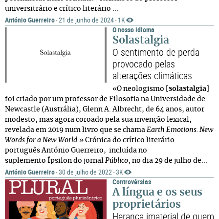
universitrário e crítico literário ...
António Guerreiro
21 de junho de 2024
1K
·
·
O nosso idioma
Solastalgia
O sentimento de perda
provocado pelas
alterações climáticas
«O neologismo [
solastalgia
]
foi criado por um professor de Filosofia na Universidade de
Newcastle (Austrália), Glenn A. Albrecht, de 64 anos, autor
modesto, mas agora coroado pela sua invenção lexical,
revelada em 2019 num livro que se chama
Earth Emotions. New
Words for a New World
.» Crónica do crítico literário
português António Guerreiro, incluída no
suplemento Ípsilon do jornal
Público
, no dia 29 de julho de...
António Guerreiro
30 de julho de 2022
3K
·
·
Controvérsias
A língua e os seus
proprietários
Herança imaterial de quem