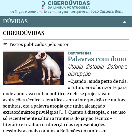
João Carreira Bom
«A língua é como um rio: sem margens, desaparece.»
DÚVIDAS
CIBERDÚVIDAS
Textos publicados pelo autor
Controvérsias
Palavras com dono
Utopia
,
distopia
,
disforia
e
disrupção
«Quando, ainda perto de nós,
o futuro era o horizonte para
onde apontava o olhar político e nele se projectavam
aspirações técnico-científicas sem a interposição de muitas
sombras, era a palavra
utopia
que tinha alcançado
extraordinários privilégios [...]. Quanto à
distopia
, o seu uso
só recentemente saltou a fronteira do jargão técnico-
literário e irradiou na direcção das representações
pessimistas mais comuns.» Reflexões do professor