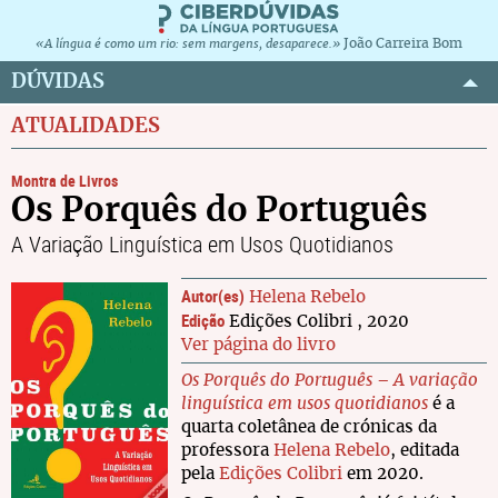
João Carreira Bom
«A língua é como um rio: sem margens, desaparece.»
DÚVIDAS
ATUALIDADES
Montra de Livros
Os Porquês do Português
A Variação Linguística em Usos Quotidianos
Autor(es)
Helena Rebelo
Edição
Edições Colibri , 2020
Ver página do livro
Os Porquês do Português
– A variação
linguística em usos quotidianos
é a
quarta coletânea de crónicas da
professora
Helena Rebelo
, editada
pela
Edições Colibri
em 2020.