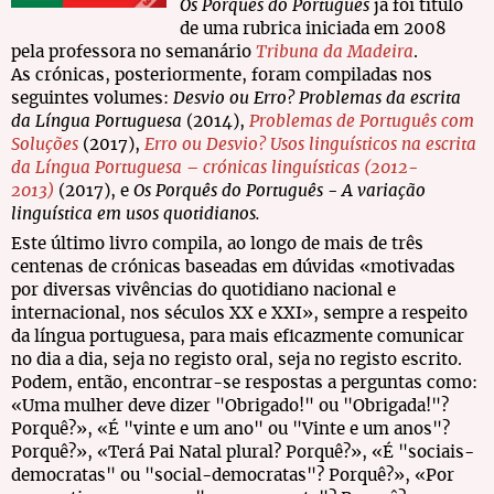
Os Porquês do Português
já foi título
de uma rubrica iniciada em 2008
pela professora no semanário
Tribuna da Madeira
.
As crónicas, posteriormente, foram compiladas nos
seguintes volumes:
Desvio ou Erro? Problemas da escrita
da Língua Portuguesa
(2014),
Problemas de Português com
Soluções
(2017),
Erro ou Desvio? Usos linguísticos na escrita
da Língua Portuguesa – crónicas linguísticas (2012-
2013)
(2017), e
Os Porquês do Português - A variação
linguística em usos quotidianos.
Este último livro compila, ao longo de mais de três
centenas de crónicas baseadas em dúvidas «motivadas
por diversas vivências do quotidiano nacional e
internacional, nos séculos XX e XXI», sempre a respeito
da língua portuguesa, para mais eficazmente comunicar
no dia a dia, seja no registo oral, seja no registo escrito.
Podem, então, encontrar-se respostas a perguntas como:
«Uma mulher deve dizer "Obrigado!" ou "Obrigada!"?
Porquê?», «É "vinte e um ano" ou "Vinte e um anos"?
Porquê?», «Terá Pai Natal plural? Porquê?», «É "sociais-
democratas" ou "social-democratas"? Porquê?», «Por