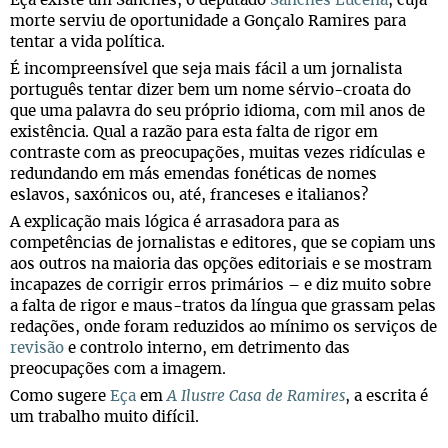
Eça existe um Sanches, o deputado
Sanches Lucena
, cuja
morte serviu de oportunidade a Gonçalo Ramires para
tentar a vida política.
É incompreensível que seja mais fácil a um jornalista
português tentar dizer bem um nome sérvio-croata do
que uma palavra do seu próprio idioma, com mil anos de
existência. Qual a razão para esta falta de rigor em
contraste com as preocupações, muitas vezes ridículas e
redundando em más emendas fonéticas de nomes
eslavos, saxónicos ou, até, franceses e italianos?
A explicação mais lógica é arrasadora para as
competências de jornalistas e editores, que se copiam uns
aos outros na maioria das opções editoriais e se mostram
incapazes de corrigir erros primários – e diz muito sobre
a falta de rigor e maus-tratos da língua que grassam pelas
redações, onde foram reduzidos ao mínimo os serviços de
revisão
e controlo interno, em detrimento das
preocupações com a imagem.
Como sugere
Eça
em
A Ilustre Casa de Ramires
, a escrita é
um trabalho muito difícil.