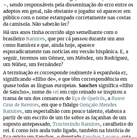
–, sendo responsáveis pela disseminação do erro entre os
adeptos em geral, não obstante o jogador só aparecer em
público com o nome estampado corretamente nas costas
da camisola. Não saberão ler?
Há uns anos tinha ocorrido algo semelhante com o
brasileiro
Ramires
, que por cá passou durante um ano
como Ramírez e que, ainda hoje, aparece
esporadicamente nas notícias em versão hispânica. E, a
seguir, teremos um Gómez, um Méndez, um Rodríguez,
um Núñez, um Fernández?
A terminação
es
corresponde realmente à espanhola
ez
,
significando «filho de», e que têm correspondência em
quase todas as línguas europeias.
Sanches
significa «filho
de Sancho», nome do
rei
em cujo reinado se inspirou a
trama de um dos romances de
Eça de Queirós
, a
Ilustre
Casa de Ramires
, em que o fidalgo
Gonçalo Mendes
Ramires
, um espertalhão com pouco talento, elabora a
partir de um escrito de um tio sobre as façanhas de um
suposto antepassado,
Tructesindo Ramires
, cavalheiro do
rei. E como isto anda tudo ligado, também na história de