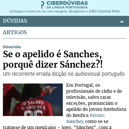
João Carreira Bom
«A língua é como um rio: sem margens, desaparece.»
DÚVIDAS
ARTIGOS
Pelourinho
Se o apelido é Sanches,
porquê dizer Sánchez?!
Um recorrente errada dicção no audiovisual português
Em Portugal, os
profissionais de rádio e de
televisão, salvo raras
exceções, pronunciam o
apelido do jovem futebolista
do Benfica
Renato
Sanche
s
como se se
tratasse de um mexicano – logo, "Sánchez", com
z