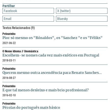
Partilhar
Facebook
X (twitter)
Email
Bluesky
Textos Relacionados
(9)
Pelourinho
Pior só mesmo os "Rónaldos", os "Sanchez "e os "Féliks"
2021-06-22
O Nosso Idioma // Onomástica
Escolhem-se nomes cada vez mais exóticos em Portugal
2018-03-11
Pelourinho
Querem mesmo outra ascendência para Renato Sanches...
2016-08-27
Pelourinho
E que tal menos desleixo e mais brio profissional?
2016-02-10
Pelourinho
Pérolas do português mais básico