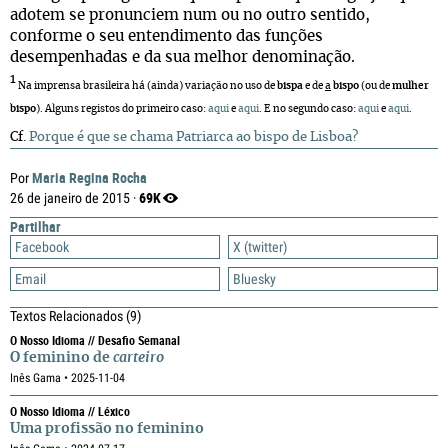
adotem se pronunciem num ou no outro sentido,
conforme o seu entendimento das funções
desempenhadas e da sua melhor denominação.
1
Na imprensa brasileira há (ainda) variação no uso de
bispa
e de
a
bispo
(ou de
mulher
bispo
). Alguns registos do primeiro caso:
aqui
e
aqui
. E no segundo caso:
aqui
e
aqui
.
Cf.
Porque é que se chama Patriarca ao bispo de Lisboa?
Maria Regina Rocha
Por
69K
26 de janeiro de 2015 ·
Partilhar
Facebook
X (twitter)
Email
Bluesky
Textos Relacionados
(9)
O Nosso Idioma // Desafio Semanal
O feminino de
carteiro
Inês Gama • 2025-11-04
O Nosso Idioma // Léxico
Uma profissão no feminino