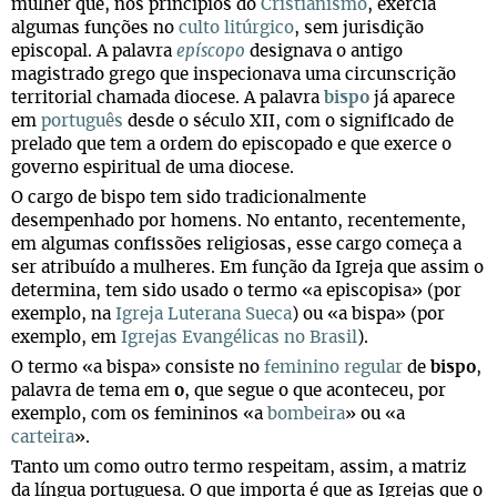
mulher que, nos princípios do
Cristianismo
, exercia
algumas funções no
culto litúrgico
, sem jurisdição
episcopal. A palavra
epíscopo
designava o antigo
magistrado grego que inspecionava uma circunscrição
territorial chamada diocese. A palavra
bispo
já aparece
em
português
desde o século XII, com o significado de
prelado que tem a ordem do episcopado e que exerce o
governo espiritual de uma diocese.
O cargo de bispo tem sido tradicionalmente
desempenhado por homens. No entanto, recentemente,
em algumas confissões religiosas, esse cargo começa a
ser atribuído a mulheres. Em função da Igreja que assim o
determina, tem sido usado o termo «a episcopisa» (por
exemplo, na
Igreja Luterana Sueca
) ou «a bispa» (por
exemplo, em
Igrejas Evangélicas no Brasil
).
O termo «a bispa» consiste no
feminino regular
de
bispo
,
palavra de tema em
o
, que segue o que aconteceu, por
exemplo, com os femininos «a
bombeira
» ou «a
carteira
».
Tanto um como outro termo respeitam, assim, a matriz
da língua portuguesa. O que importa é que as Igrejas que o