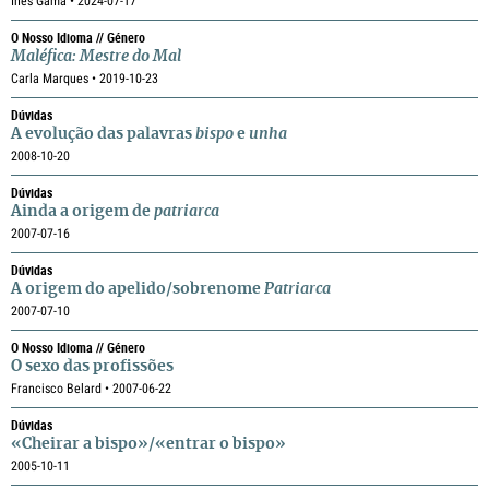
Inês Gama • 2024-07-17
O Nosso Idioma // Género
Maléfica: Mestre do Mal
Carla Marques • 2019-10-23
Dúvidas
A evolução das palavras
bispo
e
unha
2008-10-20
Dúvidas
Ainda a origem de
patriarca
2007-07-16
Dúvidas
A origem do apelido/sobrenome
Patriarca
2007-07-10
O Nosso Idioma // Género
O sexo das profissões
Francisco Belard • 2007-06-22
Dúvidas
«Cheirar a bispo»/«entrar o bispo»
2005-10-11