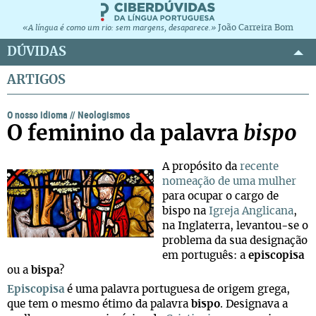
João Carreira Bom
«A língua é como um rio: sem margens, desaparece.»
DÚVIDAS
ARTIGOS
O nosso idioma
//
Neologismos
O feminino da palavra
bispo
A propósito da
recente
nomeação de uma mulher
para ocupar o cargo de
bispo na
Igreja Anglicana
,
na Inglaterra, levantou-se o
problema da sua designação
em português: a
episcopisa
ou a
bispa
?
Episcopisa
é uma palavra portuguesa de origem grega,
que tem o mesmo étimo da palavra
bispo
. Designava a