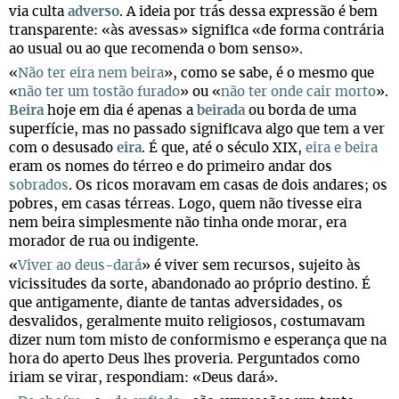
via culta
adverso
. A ideia por trás dessa expressão é bem
transparente: «às avessas» significa «de forma contrária
ao usual ou ao que recomenda o bom senso».
«
Não ter eira nem beira
», como se sabe, é o mesmo que
«
não ter um tostão furado
» ou «
não ter onde cair morto
».
Beira
hoje em dia é apenas a
beirada
ou borda de uma
superfície, mas no passado significava algo que tem a ver
com o desusado
eira
. É que, até o século XIX,
eira e beira
eram os nomes do térreo e do primeiro andar dos
sobrados
. Os ricos moravam em casas de dois andares; os
pobres, em casas térreas. Logo, quem não tivesse eira
nem beira simplesmente não tinha onde morar, era
morador de rua ou indigente.
«
Viver ao deus-dará
» é viver sem recursos, sujeito às
vicissitudes da sorte, abandonado ao próprio destino. É
que antigamente, diante de tantas adversidades, os
desvalidos, geralmente muito religiosos, costumavam
dizer num tom misto de conformismo e esperança que na
hora do aperto Deus lhes proveria. Perguntados como
iriam se virar, respondiam: «Deus dará».