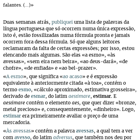
falantes. (...)
»
Duas semanas atrás,
publiquei
uma lista de palavras da
língua portuguesa que só ocorrem numa única expressão,
isto é, estão fossilizadas numa fórmula pronta e jamais
ocorrem fora dessa fórmula. Só que alguns leitores
reclamaram da falta de certas expressões; por isso, estou
elencando mais algumas. São elas «a esmo», «às
avessas», «sem eira nem beira», «ao deus-dará», «de
chofre», «de enfiada» e «ao bel-prazer».
«
A esmo
», que significa «
ao acaso
» e é expressão
equivalente à anteriormente citada «à toa», contém o
termo
esmo
, «cálculo aproximado, estimativa grosseira»,
derivado de
esmar
, do latim
aestimare
,
estimar
. E
aestimare
contém o elemento
aes
, que quer dizer «bronze,
metal precioso» e, consequentemente, «dinheiro». Logo,
estimar
era primeiramente avaliar o preço de uma
mercadoria.
«
Às avessas
» contém a palavra
avessas
, a qual tem a ver
com
avesso
, do latim
adversus
, que também nos deu por