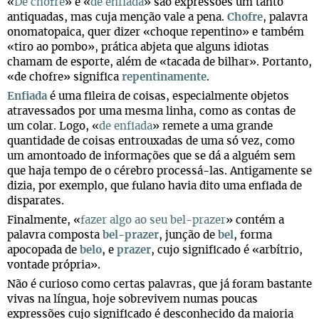
«
De chofre
» e «
de enfiada
» são expressões um tanto
antiquadas, mas cuja menção vale a pena.
Chofre
, palavra
onomatopaica, quer dizer «choque repentino» e também
«tiro ao pombo», prática abjeta que alguns idiotas
chamam de esporte, além de «tacada de bilhar». Portanto,
«de chofre» significa
repentinamente
.
Enfiada
é uma fileira de coisas, especialmente objetos
atravessados por uma mesma linha, como as contas de
um colar. Logo, «
de enfiada
» remete a uma grande
quantidade de coisas entrouxadas de uma só vez, como
um amontoado de informações que se dá a alguém sem
que haja tempo de o cérebro processá-las. Antigamente se
dizia, por exemplo, que fulano havia dito uma enfiada de
disparates.
Finalmente, «
fazer algo ao seu bel-prazer
» contém a
palavra composta
bel-prazer
, junção de
bel
, forma
apocopada de
belo
, e
prazer
, cujo significado é «arbítrio,
vontade própria».
Não é curioso como certas palavras, que já foram bastante
vivas na língua, hoje sobrevivem numas poucas
expressões cujo significado é desconhecido da maioria