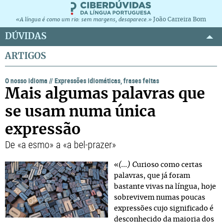
João Carreira Bom
«A língua é como um rio: sem margens, desaparece.»
DÚVIDAS
ARTIGOS
O nosso idioma
//
Expressões idiomáticas, frases feitas
Mais algumas palavras que
se usam numa única
expressão
De «a esmo» a «a bel-prazer»
(...) C
«
urioso como certas
palavras, que já foram
bastante vivas na língua, hoje
sobrevivem numas poucas
expressões cujo significado é
desconhecido da maioria dos