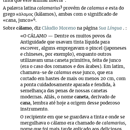
tinta que este animal liberta
.
3
A palavra latina
calamarius
provém de
calamus
e esta do
grego κάλαμος (kálamos), ambas com o significado de
4
«cana, junco»
.
Sobre
cálamo
, diz
Cláudio Moreno
na página
Sua Língua
. :
«O CÁLAMO — Dentre os muitos povos da
Antiguidade que usavam tinta líquida para
escrever, alguns empregavam o pincel (japoneses
e chineses, por exemplo), enquanto outros
utilizavam uma caneta primitiva, feita de junco
(era o caso dos romanos e dos árabes). Em latim,
chamava-se de
calamus
esse junco, que era
cortado em hastes de mais ou menos 20 cm, com
a ponta cuidadosamente aparada e fendida, à
semelhança das penas de nossas canetas
modernas. Aliás, o nome
caneta
, derivado de
cana
, lembra até hoje a origem desse poderoso
instrumento.
O recipiente em que se guardava a tinta e onde se
mergulhava o cálamo era chamado de
calamarius
,
nome que foi mais tarde aplicado aos deliciosos