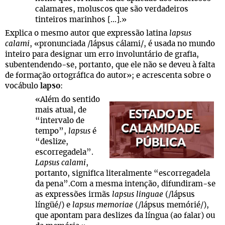
calamares, moluscos que são verdadeiros
tinteiros marinhos [...].»
Explica o mesmo autor que expressão latina
lapsus
calami
, «pronunciada /lápsus cálami/, é usada no mundo
inteiro para designar um erro involuntário de grafia,
subentendendo-se, portanto, que ele não se deveu à falta
de formação ortográfica do autor»; e acrescenta sobre o
vocábulo
lapso
:
«Além do sentido
mais atual, de
“intervalo de
tempo”,
lapsus
é
“deslize,
escorregadela”.
Lapsus calami
,
portanto, significa literalmente “escorregadela
da pena”.Com a mesma intenção, difundiram-se
as expressões irmãs
lapsus linguae
(/lápsus
língüé/) e
lapsus memoriae
(/lápsus memórié/),
que apontam para deslizes da língua (ao falar) ou