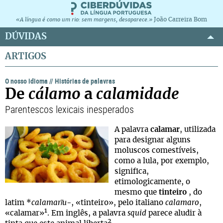
João Carreira Bom
«A língua é como um rio: sem margens, desaparece.»
DÚVIDAS
ARTIGOS
O nosso idioma
//
Histórias de palavras
De
cálamo
a
calamidade
Parentescos lexicais inesperados
A palavra
calamar
, utilizada
para designar alguns
moluscos comestíveis,
como a lula, por exemplo,
significa,
etimologicamente, o
mesmo que
tinteiro
, do
latim *
calamarĭu-
, «tinteiro», pelo italiano
calamaro
,
1
«calamar»
. Em inglês, a palavra
squid
parece aludir à
2