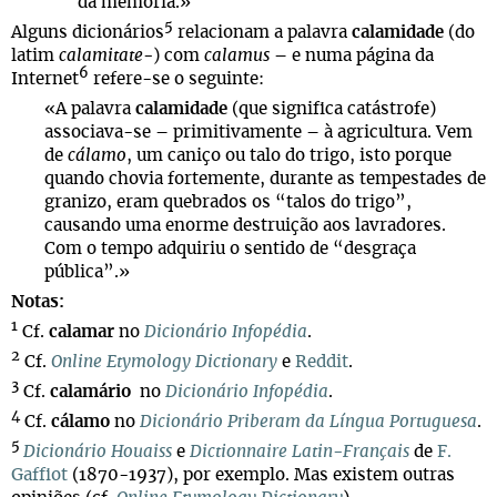
da memória.»
5
Alguns dicionários
relacionam a palavra
calamidade
(do
latim
calamitate-
) com
calamus
– e numa página da
6
Internet
refere-se o seguinte:
«A palavra
calamidade
(que significa catástrofe)
associava-se – primitivamente – à agricultura. Vem
de
cálamo
, um caniço ou talo do trigo, isto porque
quando chovia fortemente, durante as tempestades de
granizo, eram quebrados os “talos do trigo”,
causando uma enorme destruição aos lavradores.
Com o tempo adquiriu o sentido de “desgraça
pública”.»
Notas:
1
Cf.
calamar
no
Dicionário Infopédia
.
2
Cf.
Online Etymology Dictionary
e
Reddit
.
3
Cf.
calamário
no
Dicionário Infopédia
.
4
Cf.
cálamo
no
Dicionário Priberam da Língua Portuguesa
.
5
Dicionário Houaiss
e
Dictionnaire Latin-Français
de
F.
Gaffiot
(1870-1937), por exemplo. Mas existem outras