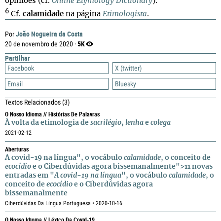
opiniões (cf.
Online Etymology Dictionary
).
6
Cf.
calamidade
na página
Etimologista
.
João Nogueira da Costa
Por
5K
20 de novembro de 2020 ·
Partilhar
Facebook
X (twitter)
Email
Bluesky
Textos Relacionados
(3)
O Nosso Idioma // Histórias De Palavras
À volta da etimologia de
sacrilégio
,
lenha
e
colega
2021-02-12
Aberturas
A covid-19 na língua", o vocábulo
calamidade
, o conceito de
ecocídio
e o Ciberdúvidas agora bissemanalmente">11 novas
entradas em "
A covid-19 na língua
", o vocábulo
calamidade
, o
conceito de
ecocídio
e o Ciberdúvidas agora
bissemanalmente
Ciberdúvidas Da Língua Portuguesa • 2020-10-16
O Nosso Idioma // Léxico Da Covid-19