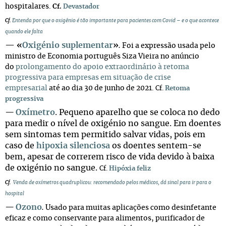
hospitalares.
Cf.
Devastador
Cf
.
Entenda por que o oxigênio é tão importante para pacientes com Covid – e o que acontece
quando ele falta
—
«
Oxigénio suplementar
»
.
Foi a expressão usada pelo
ministro de Economia português Siza Vieira no anúncio
do
prolongamento do apoio extraordinário à retoma
progressiva para empresas em situação de crise
empresarial
até ao dia 30 de junho de 2021.
Cf.
Retoma
progressiva
—
Oxímetro
. Pequeno aparelho que se coloca no dedo
para medir o nível de oxigénio no sangue. Em doentes
sem sintomas tem permitido salvar vidas, pois em
caso de
hipoxia silenciosa
os doentes sentem-se
bem, apesar de correrem risco de vida devido à baixa
de oxigénio no sangue.
Cf.
Hipóxia feliz
Cf.
Venda de oxímetros quadruplicou: recomendado pelos médicos, dá sinal para ir para o
hospital
—
Ozono
.
Usado para muitas aplicações como desinfetante
eficaz e como conservante para alimentos, purificador de