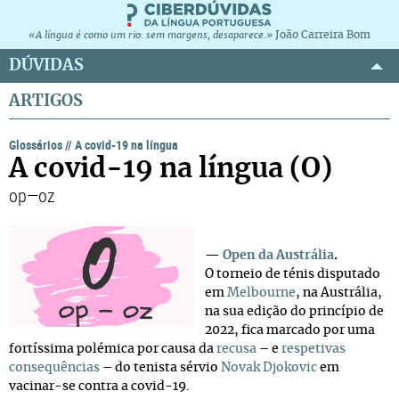
João Carreira Bom
«A língua é como um rio: sem margens, desaparece.»
DÚVIDAS
ARTIGOS
Glossários
//
A covid-19 na língua
A covid-19 na língua (O)
op—oz
—
Open da Austrália
.
O torneio de ténis disputado
em
Melbourne
, na Austrália,
na sua edição do princípio de
2022, fica marcado por uma
fortíssima polémica por causa da
recusa
– e
respetivas
consequências
– do tenista sérvio
Novak Djokovic
em
vacinar-se contra a covid-19.