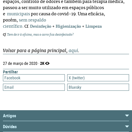
espaços, controlo de odores e também para terapia médica,
passou a ser muito utilizado em espaços públicos
e
municipais
por causa do covid-19. Uma eficácia,
porém,
sem respaldo
científico
.
Cf.
Desinfeção
+
Higienização
+
Limpeza
Cf.
Tem de ir à oficina, mas o carro fica desinfectado?
Voltar para a página principal,
aqui
.
2K
27 de março de 2020 ·
Partilhar
Facebook
X (twitter)
Email
Bluesky
Artigos
Dúvidas