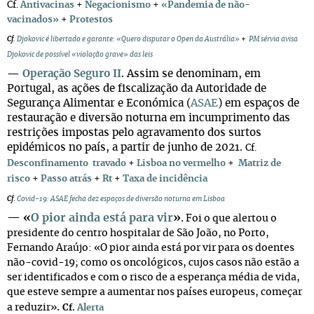
Cf.
Antivacinas
+
Negacionismo
+
«Pandemia de não-
vacinados»
+
Protestos
Cf.
Djokovic é libertado e garante: «Quero disputar o Open da Austrália»
+
PM sérvia avisa
Djokovic de possível «violação grave» das leis
—
Operação Seguro II
. Assim se denominam, em
Portugal, as ações de fiscalização da Autoridade de
Segurança Alimentar e Económica (
ASAE
) em espaços de
restauração e diversão noturna em incumprimento das
restrições impostas pelo agravamento dos surtos
epidémicos no país, a partir de junho de 2021.
Cf.
Desconfinamento travado
+
Lisboa no vermelho
+
Matriz de
risco
+
Passo atrás
+
Rt
+
Taxa de incidência
Cf
.
Covid-19: ASAE fecha dez espaços de diversão noturna em Lisboa
—
«
O pior ainda está para vir
»
.
Foi o que alertou o
presidente do centro hospitalar de São João, no Porto,
Fernando Araújo: «O pior ainda está por vir para os doentes
não-covid-19; como os oncológicos, cujos casos não estão a
ser identificados e com o risco de a esperança média de vida,
que esteve sempre a aumentar nos países europeus, começar
.
a reduzir»
Cf.
Alerta