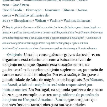
+
zero
Covid zero
+
+
flexibilizada
Cremação
+
Guaxinim
+
Macau
Novos
+
casos
Primeiro trimestre de
+
2023
Sinopharm
+
Wuhan
+
Vacina
+
Vacinas chinesas
Cf
.
Pequim, cidade-fantasma
+
China mantém fronteiras fechadas apesar da vacinação em
massa
+
A política da «covid zero» é uma armadilha para a China?
+
A China está obcecada
com a desinfeção contra a covid. Mas estará a causar mais mal do que bem?
+
Como a covid
criou um congestionamento gigantesco no porto de Xangai que afeta o mundo
inteiro
+
Confinamento manteve chineses em casa durante sismo que já matou dezenas
—
Oxigénio
. Uma das consequências graves da covid-19 no
organismo está relacionada com a baixa dos níveis de
oxigénio no sangue. Quando esta situação ocorre, os
pacientes têm de receber oxigénio suplementar, por meio de
cateter nasal ou de intubação. Por esta razão, é tão grave a
possibilidade de falta de oxigénio nos hospitais. Em
Manaus,
no Brasil, a falta de oxigénio terá sido responsável por
muitas mortes
. Em Portugal, na segunda quinzena de janeiro
de 2021, por exemplo, ocorreu
um problema de pressão do
oxigénio no Hospital Amadora-Sintra
, que obrigou a que
doentes fossem transferidos para outras unidades