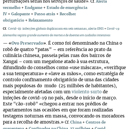
perturbações sérias nos serviços de saúde».
Cf.
Alerta
vermelho
+
Endgame
+
Estado de emergência
IV
+
Galopante
+
Passo atrás
+
Recolher
obrigatório
+
Relaxamento
Cf.
Covid-19: infecções globais duplicaram em seis semanas, alerta OMS
+
Covid-19:
Alemanha regista grande aumento de mortes e de doentes em cuidados intensivos
É como foi denominado na China o
—
«
Ovo Preservado
»
.
robô de quatro “patas” – em referência ao prato da
culinária chinesa, passeia pelas ruas dos bairros de
Xangai – com um megafone atado à sua estrutura,
difundindo do conselhos como «use máscara», «verifique
a sua temperatura» e «lave as mãos», como estratégia de
controlo confinamento obrigatório de uma das cidades
mais populosas do mudo (25 milhões de habitantes),
especialmente afetadas com um
violento surto
de
infeções de covid-19 no país, desde o início de março.
Este "cão-robô" «chegou a entrar nos prédios de
apartamentos nas ocasiões em que foram realizadas
testagens noturnas em massa, convocando os moradores
para a recolha de amostras.»
Cf.
China
+
Centros de
+
quarentena
Confinados na China, 37 milhões
+
Covid