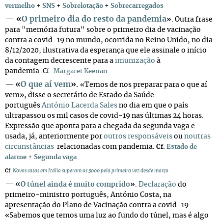
vermelho
+
SNS
+
Sobrelotação
+
Sobrecarregados
—
«
O primeiro dia do resto da pandemia
»
. Outra frase
para "memória futura" sobre o primeiro dia de vacinação
contra a covid-19 no mundo, ocorrida no Reino Unido, no dia
8/12/2020, ilustrativa da esperança que ele assinale o início
da contagem decrescente para a
imunização
à
pandemia .
Cf.
Margaret Keenan
—
«
O que aí vem
»
.
«Temos de nos preparar para o que aí
vem», disse o secretário de Estado da Saúde
português
António Lacerda Sales
no dia em que o país
ultrapassou os mil casos de covid-19 nas últimas 24 horas.
Expressão que aponta para a chegada da segunda vaga e
usada, já, anteriormente por
outros responsáveis
ou
noutras
circunstâncias
relacionadas com pandemia.
Cf.
Estado de
alarme
+
Segunda vaga
Cf.
Novos casos em Itália superam os 5000 pela primeira vez desde março
—
«
O túnel ainda é muito comprido
»
.
Declaração
do
primeiro-ministro português, António Costa, na
apresentação do Plano de Vacinação contra a covid-19:
«Sabemos que temos uma luz ao fundo do túnel, mas é algo