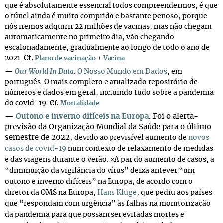
que é absolutamente essencial todos compreendermos, é que
o túnel ainda é muito comprido e bastante penoso, porque
nós iremos adquirir 22 milhões de vacinas, mas não chegam
automaticamente no primeiro dia, vão chegando
escalonadamente, gradualmente ao longo de todo o ano de
2021.
Cf.
Plano de vacinação
+
Vacina
—
Our World In Data
.
O Nosso Mundo em Dados
, em
português. O mais completo e atualizado repositório de
números e dados em geral, incluindo tudo sobre a pandemia
do covid-19.
Cf.
Mortalidade
—
Outono e inverno difíceis na Europa
.
Foi o alerta-
previsão
da Organização Mundial da Saúde para o último
semestre de 2022,
devido ao previsível aumento de
novos
casos de covid-19
num contexto de relaxamento de medidas
e das viagens durante o verão. «A
par do aumento de casos, a
“diminuição da vigilância do vírus” deixa antever “um
outono e inverno difíceis” na Europa, de acordo com o
diretor da OMS na Europa,
Hans Kluge
, que pediu aos países
que “respondam com urgência” às falhas na monitorização
da pandemia para que possam ser evitadas mortes e