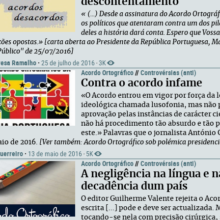
descontentamento
« (...) Desde a assinatura do Acordo Ortogr
os políticos que atentaram contra um dos pil
deles a história dará conta. Espero que Voss
zões opostas.»
[carta aberta ao Presidente da República Portuguesa, M
Público" de 25/07/2016]
resa Ramalho
·
25 de julho de 2016
3K
·
Acordo Ortográfico
//
Controvérsias (anti)
Contra o acordo infame
«O Acordo entrou em vigor por força da 
ideológica chamada lusofonia, mas não p
aprovação pelas instâncias de carácter ci
não há procedimento tão absurdo e tão p
este.» Palavras que o jornalista António 
aio de 2016.
[Ver também: Acordo Ortográfico sob polémica presidenci
uerreiro
·
13 de maio de 2016
5K
·
Acordo Ortográfico
//
Controvérsias (anti)
A negligência na língua e n
decadência dum país
O editor Guilherme Valente rejeita o Acor
escrita [...] pode e deve ser actualizada.
tocando-se nela com precisão cirúrgica, s