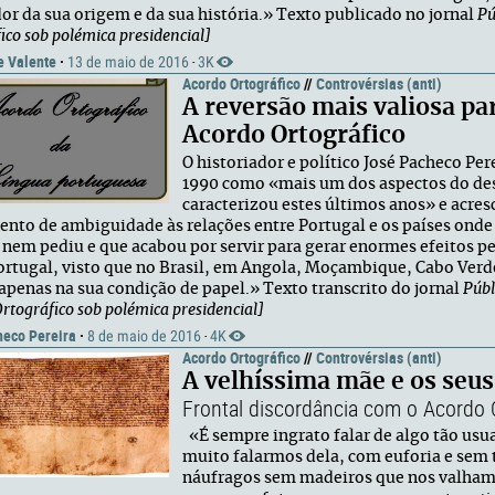
or da sua origem e da sua história.» Texto publicado no jornal
Pú
ico sob polémica presidencial]
e Valente
·
13 de maio de 2016
3K
·
Acordo Ortográfico
//
Controvérsias (anti)
A reversão mais valiosa pa
Acordo Ortográfico
O historiador e político José Pacheco Per
1990 como «mais um dos aspectos do de
caracterizou estes últimos anos» e acre
to de ambiguidade às relações entre Portugal e os países onde 
 nem pediu e que acabou por servir para gerar enormes efeitos pe
ortugal, visto que no Brasil, em Angola, Moçambique, Cabo Verd
apenas na sua condição de papel.» Texto transcrito do jornal
Públ
rtográfico sob polémica presidencial]
heco Pereira
·
8 de maio de 2016
4K
·
Acordo Ortográfico
//
Controvérsias (anti)
A velhíssima mãe e os seus
Frontal discordância com o Acordo 
«É sempre ingrato falar de algo tão usua
muito falarmos dela, com euforia e sem 
náufragos sem madeiros que nos valham