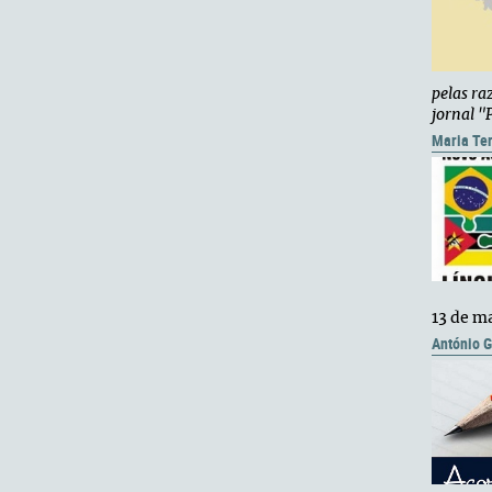
pelas ra
jornal "
Maria Te
13 de m
António G