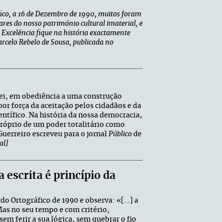
áfico, a 16 de Dezembro de 1990, muitos foram
ares do nosso património cultural imaterial, e
a Excelência fique na história exactamente
arcelo Rebelo de Sousa, publicada no
lei, em obediência a uma construção
or força da aceitação pelos cidadãos e da
entífico. Na história da nossa democracia,
róprio de um poder totalitário como
Guerreiro escreveu para o jornal
Público
de
al]
a escrita é princípio da
do Ortográfico de 1990 e observa: «[...] a
 Mas no seu tempo e com critério,
em ferir a sua lógica, sem quebrar o fio