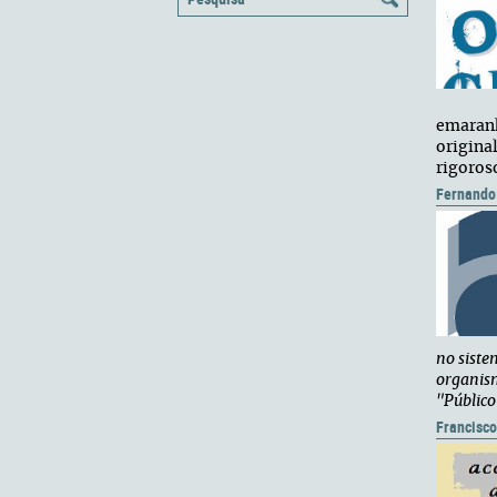
emaranh
origina
rigoros
Fernando
no siste
organism
"Público
Francisc