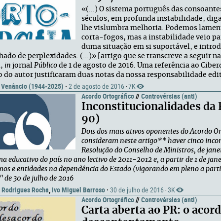
«(...) O sistema português das consoant
séculos, em profunda instabilidade, dig
lhe vislumbra melhoria. Podemos lamentá
corta-fogos, mas a instabilidade veio par
duma situação em si suportável, e int
ado de perplexidades. (...)» [artigo que se transcreve a seguir 
l,
in
jornal
Público
de 1 de agosto de 2016. Uma referência ao Cib
o do autor justificaram duas notas da nossa responsabilidade edit
 Venâncio (1944-2025)
·
2 de agosto de 2016
7K
·
Acordo Ortográfico
//
Controvérsias (anti)
Inconstitucionalidades da 
90)
Dois dos mais ativos oponentes do Acordo Or
consideram neste artigo** haver cinco incon
Resolução do Conselho de Ministros, de jane
ma educativo do país no ano lectivo de 2011-2012 e, a partir de 1 de jane
os e entidades na dependência do Estado (vigorando em pleno a partir
" de 30 de julho de 2016
o Rodrigues Rocha
,
Ivo Miguel Barroso
·
30 de julho de 2016
3K
·
Acordo Ortográfico
//
Controvérsias (anti)
Carta aberta ao PR: o acor