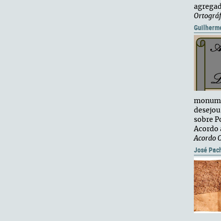
agregad
Ortográf
Guilherm
monumen
desejou
sobre P
Acordo 
Acordo O
José Pac