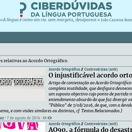
«A língua é como um rio: sem margens, desaparece.»
João Carreira Bo
s relativas ao Acordo Ortográfico.
Acordo Ortográfico
//
Controvérsias (anti)
O injustificável acordo ort
Artigo de contestação ao Acordo Ortográfic
completa inutilidade, que desfigura desnece
um suposto objectivo cujo ponto de partida 
entendimento absurdo do que faz divergir os 
"Público" de 7/08/2016, de que, com a devida
tema, e com visões similares ou distintas, cf. Textos Relacionados.]
ruz
·
7 de agosto de 2016
4K
·
Acordo Ortográfico
//
Controvérsias (anti)
AO90, a fórmula do desast