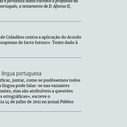
go o jornalista Nuno Pacheco a propósito da
ortuguês, o testamento de D. Afonso II,
a de Cidadãos contra a aplicação do Acordo
 suspenso de facto futuro». Texto dado à
 língua portuguesa
ificar, juntar, como se pudéssemos todos
língua pode falar-se nas variantes
nsões, elas são atribuíveis a questões
s ortográficas», escreve o
a 14 de julho de 2011 no jornal
Público
.