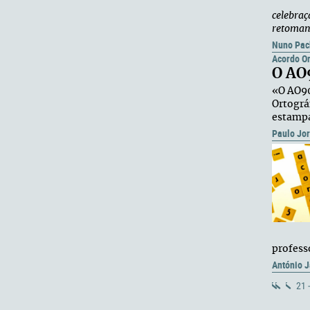
celebraç
retomand
Nuno Pac
Acordo Or
O AO
«O AO90
Ortográ
estampa
Paulo Jo
professo
António J
21 