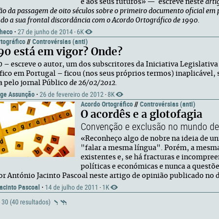
e aos seus futuros» — escreve neste
arti
ão da passagem de oito séculos sobre o primeiro documento oficial em p
o a sua frontal discordância com o Acordo Ortográfico de 1990.
heco
·
27 de junho de 2014
6K
·
tográfico
//
Controvérsias (anti)
90 está em vigor? Onde?
 – escreve o autor, um dos subscritores da Iniciativa Legislativ
fico em Portugal – ficou (nos seus próprios termos) inaplicável,
 pelo jornal Público
de 26/02/2012.
rge Assunção
·
26 de fevereiro de 2012
8K
·
Acordo Ortográfico
//
Controvérsias (anti)
O acordês e a glotofagia
Convenção e exclusão no mundo de
«Reconheço algo de nobre na ideia de un
"falar a mesma língua". Porém, a mesma 
existentes e, se há fracturas e incompree
políticas e económicas e nunca a questõe
r António Jacinto Pascoal neste artigo de opinião publicado no di
acinto Pascoal
·
14 de julho de 2011
1K
·
- 30 (40 resultados)