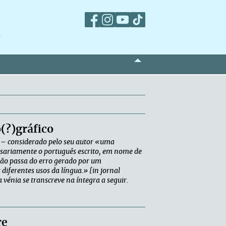
m
o(?)gráfico
o – considerado pelo seu autor «uma
ssariamente o português escrito, em nome de
não passa do erro gerado por um
diferentes usos da língua.» [in jornal
 vénia se transcreve na íntegra a seguir.
re