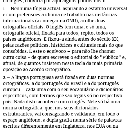
do inglês, conviria pôr aqui alguns pontos nos ii.
1 –
Nenhuma língua actual, aspirando a estatuto universal
e com pretensões a idioma de trabalho nas instâncias
internacionais (a começar na ONU), acolhe duas
ortografias oficiais. O inglês tem uma, e só uma,
ortografia oficial, fixada para todos, repito, todos os
países anglófonos. E fixou-a ainda antes do século XX,
pelas razões políticas, históricas e culturais mais do que
consabidas. É este o equívoco – para não lhe chamar
outra coisa - de quem escreveu o editorial do "Público" e,
afinal, de quantos insistem nesta tecla da mais primária
oposição ao Acordo Ortográfico.
2 –
A língua portuguesa está fixada em duas normas
ortográficas: a do português do Brasil e a do português
europeu – cada uma com o seu vocabulário e dicionários
específicos, com termos que são legais só no respectivo
país. Nada disto acontece com o inglês. Nele só há uma
norma ortográfica, que, nos seus dicionários
estruturantes, vai consagrando e validando, em todo o
espaço anglófono, a dupla grafia numa série de palavras
escritas diferentemente em Inglaterra, nos EUA ou na