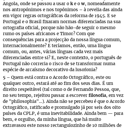
Angola, onde se passou a usar o
k
e o
w
, nomeadamente
nos antropónimos e nos topónimos – à revelia das ainda
em vigor regras ortográficas da reforma de 1945. E se
Portugal e o Brasil fixaram normas diferenciadas na sua
ortografia oficial, porque não hão-de seguir o mesmo
rumo os países africanos e Timor? Com que
consequências para a projecção da nossa língua comum,
internacionalmente? E teríamos, então, uma língua
comum, ou, antes, várias línguas cada vez mais
diferenciadas entre si? E, neste contexto, o português de
Portugal não correria o risco de se transformar numa
espécie de arcaísmo decorativo da lusofonia?
5 –
Quem está contra o Acordo Ortográfico, este ou
qualquer outro, estará até ao fim dos seus dias. É um
direito respeitável (tal como o de Fernando Pessoa, que,
no seu tempo, rejeitou passar a escrever
filosofia
, em vez
de "philosophia"…). Ainda não se percebeu é que o Acordo
Ortográfico, ratificado e promulgado já por seis dos oito
países da CPLP, é uma inevitabilidade. Ainda bem — para
bem, e orgulho, da minha língua, que há muito
extravasou este nosso rectangulozinho de 10 milhões de