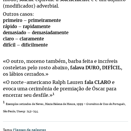
(modificador) adverbial.
Outros casos:
primeiro – primeiramente
rápido – rapidamente
demasiado – demasiadamente
claro – claramente
difícil – dificilmente
«O outro, moreno também, barba feita e incríveis
costeletas pelo rosto abaixo,
falava DURO, DIFÍCIL
,
os lábios cerrados.»
«O norte-americano Ralph Lauren
fala CLARO
e
evoca uma cerimônia de premiação de Óscar para
1
encerrar seu desfile.»
1
Exemplos retirados de Neves, Maria Helena de Moura, 1999 –
Gramática de Usos do Português
,
São Paulo, Unesp: 243-244.
Classes de palavras
Tema