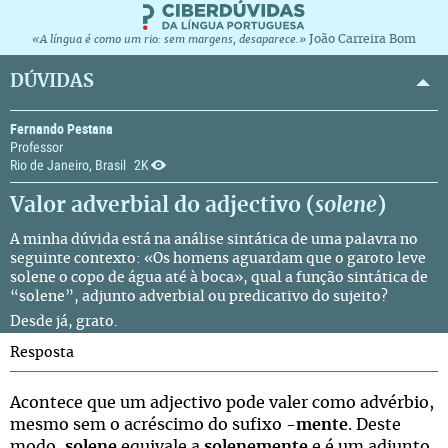
João Carreira Bom
«A língua é como um rio: sem margens, desaparece.»
DÚVIDAS
Fernando Pestana
Professor
Rio de Janeiro, Brasil
2K
Valor adverbial do adjectivo (
solene
)
A minha dúvida está na análise sintática de uma palavra no
seguinte contexto: «Os homens aguardam que o garoto leve
solene o copo de água até à boca», qual a função sintática de
“solene”, adjunto adverbial ou predicativo do sujeito?
Desde já, grato.
Resposta
Acontece que um adjectivo pode valer como advérbio,
mesmo sem o acréscimo do sufixo
-mente
. Deste
modo,
solene
equivale a
solenemente
e é um adjunto