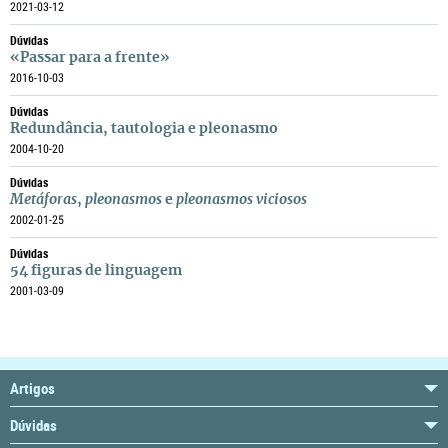
2021-03-12
Dúvidas
«Passar para a frente»
2016-10-03
Dúvidas
Redundância, tautologia e pleonasmo
2004-10-20
Dúvidas
Metáforas
,
pleonasmos
e
pleonasmos viciosos
2002-01-25
Dúvidas
54 figuras de linguagem
2001-03-09
Artigos
Dúvidas