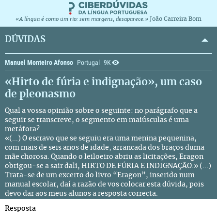
João Carreira Bom
«A língua é como um rio: sem margens, desaparece.»
DÚVIDAS
Manuel Monteiro Afonso
Portugal
9K
«Hirto de fúria e indignação», um caso
de pleonasmo
Qual a vossa opinião sobre o seguinte: no parágrafo que a
seguir se transcreve, o segmento em maiúsculas é uma
metáfora?
«(...) O escravo que se seguiu era uma menina pequenina,
com mais de seis anos de idade, arrancada dos braços duma
mãe chorosa. Quando o leiloeiro abriu as licitações, Eragon
obrigou-se a sair dali, HIRTO DE FÚRIA E INDIGNAÇÃO.» (...)
Trata-se de um excerto do livro “Eragon”, inserido num
manual escolar, daí a razão de vos colocar esta dúvida, pois
devo dar aos meus alunos a resposta correcta.
Resposta