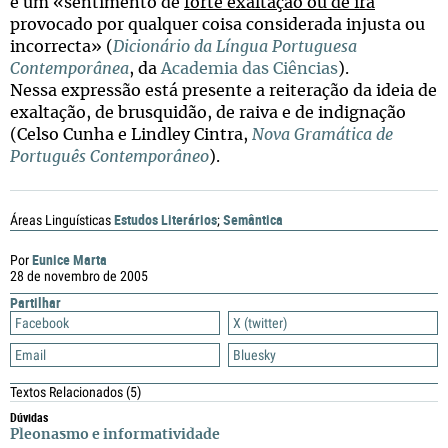
é um «sentimento de
forte exaltação ou de ira
provocado por qualquer coisa considerada injusta ou
incorrecta» (
Dicionário da Língua Portuguesa
Contemporânea
, da
Academia das Ciências
).
Nessa expressão está presente a reiteração da ideia de
exaltação, de brusquidão, de raiva e de indignação
(Celso Cunha e Lindley Cintra,
Nova Gramática de
Português Contemporâneo
).
Estudos Literários
Semântica
Áreas Linguísticas
;
Eunice Marta
Por
28 de novembro de 2005
Partilhar
Facebook
X (twitter)
Email
Bluesky
Textos Relacionados
(5)
Dúvidas
Pleonasmo e informatividade