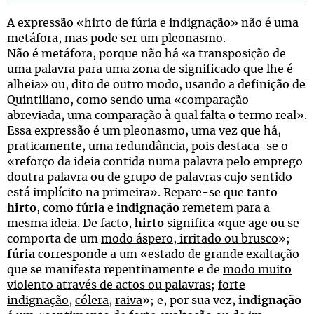
A expressão «hirto de fúria e indignação» não é uma
metáfora, mas pode ser um pleonasmo.
Não é metáfora, porque não há «a transposição de
uma palavra para uma zona de significado que lhe é
alheia» ou, dito de outro modo, usando a definição de
Quintiliano, como sendo uma «comparação
abreviada, uma comparação à qual falta o termo real».
Essa expressão é um pleonasmo, uma vez que há,
praticamente, uma redundância, pois destaca-se o
«reforço da ideia contida numa palavra pelo emprego
doutra palavra ou de grupo de palavras cujo sentido
está implícito na primeira». Repare-se que tanto
hirto
, como
fúria
e
indignação
remetem para a
mesma ideia. De facto,
hirto
significa «que age ou se
comporta de um
modo áspero, irritado ou brusco
»;
fúria
corresponde a um «estado de grande
exaltação
que se manifesta repentinamente e de
modo muito
violento através de actos ou palavras
;
forte
indignação
,
cólera
,
raiva
»; e, por sua vez,
indignação