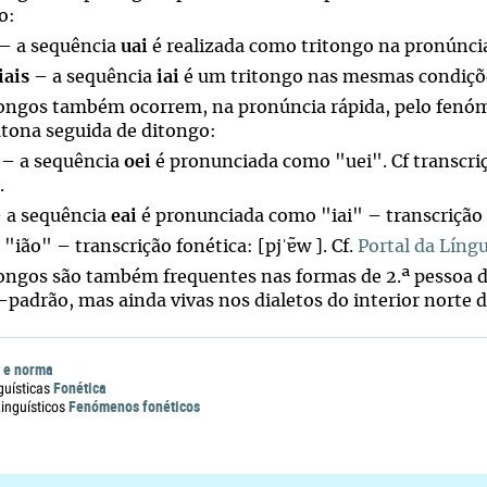
o:
– a sequência
uai
é realizada como tritongo na pronúnci
iais
– a sequência
iai
é um tritongo nas mesmas condiçõ
tongos também ocorrem, na pronúncia rápida, pelo fenó
átona seguida de ditongo:
– a sequência
oei
é pronunciada como "uei". Cf transcriç
.
 a sequência
eai
é pronunciada como "iai" – transcrição [
"ião" – transcrição fonética: [pjˈɐ̃w ]. Cf.
Portal da Líng
tongos são também frequentes nas formas de 2.ª pessoa d
padrão, mas ainda vivas nos dialetos do interior norte 
 e norma
Fonética
guísticas
Fenómenos fonéticos
nguísticos