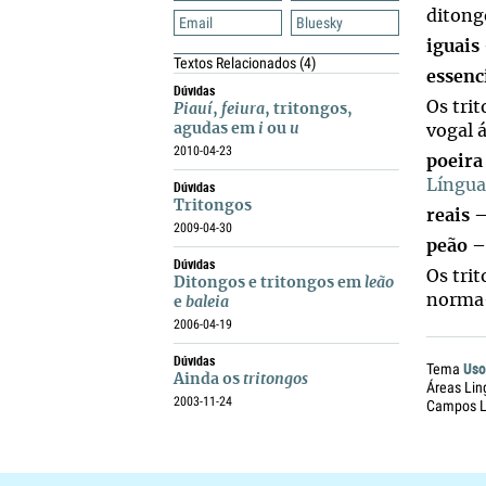
ditong
Email
Bluesky
iguais
Textos Relacionados
(4)
essenc
Dúvidas
Os tri
Piauí
,
feiura
, tritongos,
agudas em
i
ou
u
vogal 
2010-04-23
poeira
Língua
Dúvidas
Tritongos
reais
–
2009-04-30
peão
– 
Dúvidas
Os tri
Ditongos e tritongos em
leão
norma-
e
baleia
2006-04-19
Dúvidas
Uso
Tema
Ainda os
tritongos
Áreas Lin
2003-11-24
Campos Li