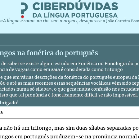
«A língua é como um rio: sem margens, desaparece.»
João Carreira Bo
ngos na fonética do português
 de saber se existe algum estudo em Fonética ou Fonologia do p
ncia de vogais como em
saia
é considerada como tritongo.
e que em várias descrições da fonética do português europeu da 
 80 e até as mais recentes estas sequências vocálicas vêm sido 
ciados numa só sílaba», o que gera muita confusão nos estudan
isto que tal pronúncia é foneticamente difícil se não impossível.
brigado!
ta
a
não há um tritongo, mas sim duas sílabas separadas po
tongos em português produzem-se na pronúncia normal 