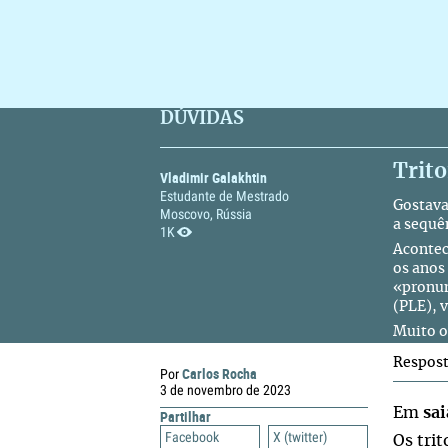
DÚVIDAS
Trito
Vladimir Galakhtin
Estudante de Mestrado
Gostava
Moscovo, Rússia
a sequê
1K
Acontec
os anos
«pronun
(PLE), v
Muito o
Respos
Carlos Rocha
Por
3 de novembro de 2023
Em
sai
Partilhar
Facebook
X (twitter)
Os tri