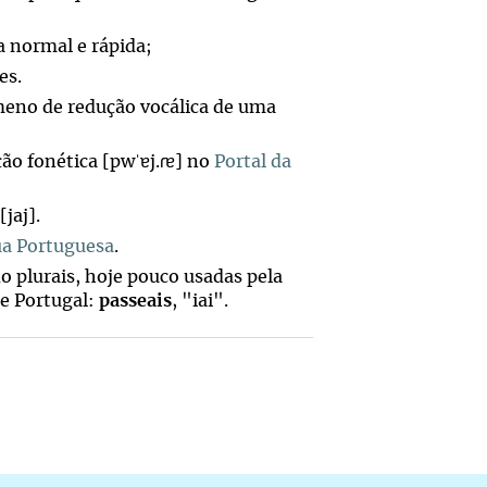
a normal e rápida;
es.
meno de redução vocálica de uma
ão fonética [pwˈɐj.ɾɐ] no
Portal da
jaj].
ua Portuguesa
.
o plurais, hoje pouco usadas pela
de Portugal:
passeais
, "iai".