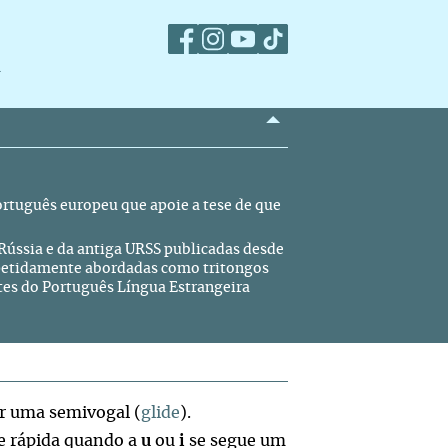
m
ortuguês europeu que apoie a tese de que
Rússia e da antiga URSS publicadas desde
repetidamente abordadas como tritongos
tes do Português Língua Estrangeira
r uma semivogal (
glide
).
e rápida quando a
u
ou
i
se segue um