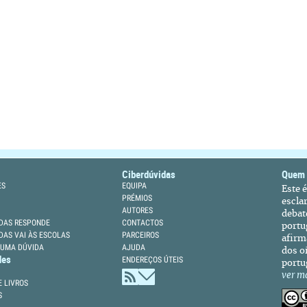
Ciberdúvidas
Quem
ES
EQUIPA
Este 
PRÉMIOS
escla
AUTORES
debat
DAS RESPONDE
CONTACTOS
portu
DAS VAI ÀS ESCOLAS
PARCEIROS
afirm
 UMA DÚVIDA
AJUDA
dos oi
des
ENDEREÇOS ÚTEIS
portu
ver m
 LIVROS
S