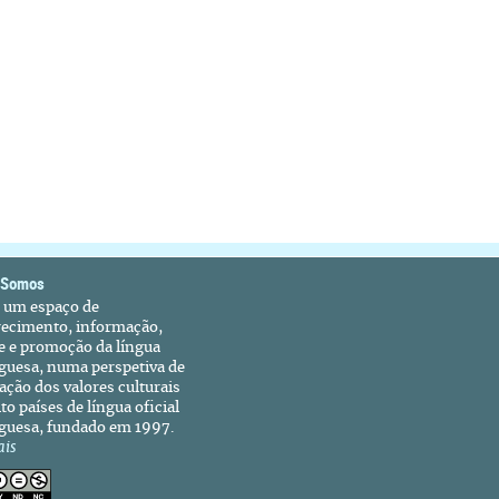
 Somos
é um espaço de
recimento, informação,
e e promoção da língua
guesa, numa perspetiva de
ação dos valores culturais
to países de língua oficial
guesa, fundado em 1997.
ais