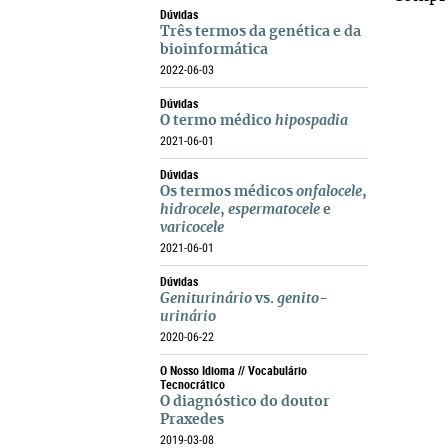
Dúvidas
Três termos da genética e da
bioinformática
2022-06-03
Dúvidas
O termo médico
hipospadia
2021-06-01
Dúvidas
Os termos médicos
onfalocele
,
hidrocele
,
espermatocele
e
varicocele
2021-06-01
Dúvidas
Geniturinário
vs.
genito-
urinário
2020-06-22
O Nosso Idioma // Vocabulário
Tecnocrático
O diagnóstico do doutor
Praxedes
2019-03-08