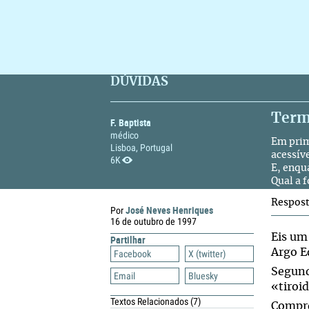
DÚVIDAS
Term
F. Baptista
médico
Em prim
Lisboa, Portugal
acessív
6K
E, enqu
Qual a 
Respos
José Neves Henriques
Por
16 de outubro de 1997
Eis um
Partilhar
Argo E
Facebook
X (twitter)
Segund
Email
Bluesky
«tiroi
Textos Relacionados
(7)
Compre