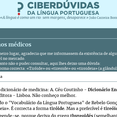
«A língua é como um rio: sem margens, desaparece.»
João Carreira Bo
os médicos
eiro lugar, agradecia que me informassem da existência de alg
el no mercado.
anto não o puder consultar, aqui lhes deixo uma dúvida:
forma correcta: «Tiróide» ou «tireoide» ou «tiroideia» (a glândul
ta
 dicionário de medicina: A. Céu Coutinho -
Dicionário En
ditora - Lisboa. Não conheço melhor.
o o "Vocabulário da Língua Portuguesa" de Rebelo Gonça
deia». É correcta a forma
tiróide
. Mas a preferível é
tireói
ende-se, porque deriva do grego
thyreoidés
(semelhant