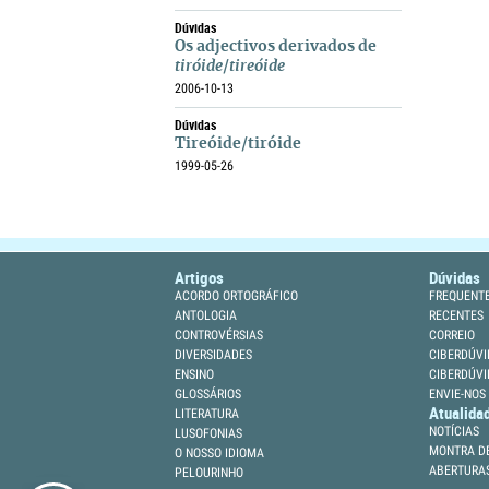
Dúvidas
Os adjectivos derivados de
tiróide
/
tireóide
2006-10-13
Dúvidas
Tireóide/tiróide
1999-05-26
Artigos
Dúvidas
ACORDO ORTOGRÁFICO
FREQUENT
ANTOLOGIA
RECENTES
CONTROVÉRSIAS
CORREIO
DIVERSIDADES
CIBERDÚVI
ENSINO
CIBERDÚVI
GLOSSÁRIOS
ENVIE-NOS
Atualida
LITERATURA
NOTÍCIAS
LUSOFONIAS
MONTRA DE
O NOSSO IDIOMA
ABERTURA
PELOURINHO