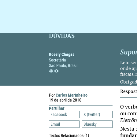
DÚVIDAS
Supor
Rosely Chagas
Secretária
Leio se
Sao Paulo, Brasil
onde aj
4K
fiscais.
Obrigad
Respos
Carlos Marinheiro
Por
19 de abril de 2010
O ver
Partilhar
ou cont
Facebook
X (twitter)
Eletrôn
Email
Bluesky
Nesta 
Textos Relacionados
(1)
funda