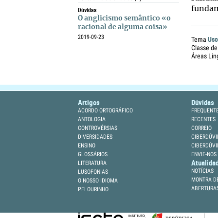
fundam
Dúvidas
O anglicismo semântico «o
racional de alguma coisa»
2019-09-23
Uso
Tema
Classe de
Áreas Lin
Artigos
Dúvidas
ACORDO ORTOGRÁFICO
FREQUENT
ANTOLOGIA
RECENTES
CONTROVÉRSIAS
CORREIO
DIVERSIDADES
CIBERDÚVI
ENSINO
CIBERDÚVI
GLOSSÁRIOS
ENVIE-NOS
Atualida
LITERATURA
NOTÍCIAS
LUSOFONIAS
MONTRA DE
O NOSSO IDIOMA
ABERTURA
PELOURINHO