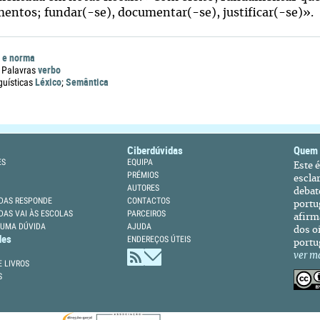
entos; fundar(-se), documentar(-se), justificar(-se)».
 e norma
verbo
 Palavras
Léxico
Semântica
guísticas
;
Ciberdúvidas
Quem
ES
EQUIPA
Este 
PRÉMIOS
escla
AUTORES
debat
DAS RESPONDE
CONTACTOS
portu
DAS VAI ÀS ESCOLAS
PARCEIROS
afirm
 UMA DÚVIDA
AJUDA
dos oi
des
ENDEREÇOS ÚTEIS
portu
ver m
 LIVROS
S