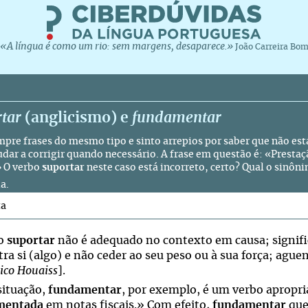
«A língua é como um rio: sem margens, desaparece.»
João Carreira Bo
tar
(anglicismo) e
fundamentar
mpre frases do mesmo tipo e sinto arrepios por saber que não está
udar a corrigir quando necessário. A frase em questão é: «Prestaç
» O verbo
suportar
neste caso está incorreto, certo? Qual o sinôn
a.
ta
bo
suportar
não é adequado no contexto em causa; signific
ra si (algo) e não ceder ao seu peso ou à sua força; aguen
ico Houaiss
].
situação,
fundamentar
, por exemplo, é um verbo apropri
mentada
em notas fiscais.» Com efeito,
fundamentar
que