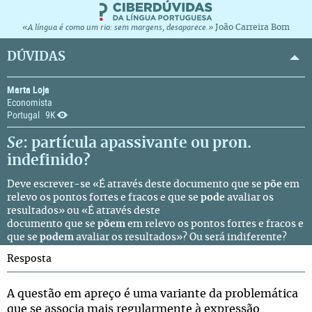
João Carreira Bom
«A língua é como um rio: sem margens, desaparece.»
DÚVIDAS
Marta Loja
Economista
Portugal
9K
Se
: partícula apassivante ou pron.
indefinido?
Deve escrever-se «É através deste documento que se
põe
em
relevo os pontos fortes e fracos e que se
pode
avaliar os
resultados» ou «É através deste
documento que se
põem
em relevo os pontos fortes e fracos e
que se
podem
avaliar os resultados»? Ou será indiferente?
Resposta
A questão em apreço é uma variante da problemática
que se associa mais regularmente à expressão