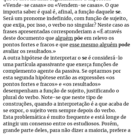
«Vende-se casas» ou «Vendem-se casas». O que
importa saber é qual é, afinal, a função daquele
se
.
Será um pronome indefinido, com função de sujeito,
que exija, por isso, o verbo no singular? Neste caso as
frases apresentadas corresponderiam a «É através
deste documento que
alguém
põe
em relevo os
pontos fortes e fracos e que
esse mesmo alguém
pode
avaliar os resultados.»
A outra hipótese de interpretar o
se
é considerá-lo
uma partícula apassivante que exerça funções de
complemento agente da passiva. Se optarmos por
esta segunda hipótese então as expressões «os
pontos fortes e fracos» e «os resultados»
desempenham a função de sujeito, justificando o
plural do verbo. Note-se que neste tipo de
construções, quando a interpretação é a que acaba de
se expor, o sujeito vem sempre depois do verbo.
Esta problemática é muito frequente e está longe de
atingir um consenso entre os estudiosos. Porém,
grande parte deles, para não dizer a maioria, prefere a