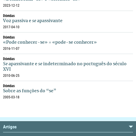
2023-12-12
Dúvidas
Voz passiva e
se
apassivante
2017-04-10
Dúvidas
«Pode conhecer-se» = «pode-se conhecer»
2016-11-07
Dúvidas
Se
apassivante e
se
indeterminado no português do século
XVI
2010-06-25
Dúvidas
Sobre as funções do “se”
2005-03-18
Artigos