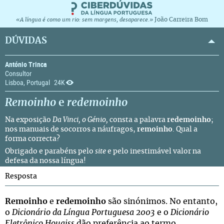
João Carreira Bom
«A língua é como um rio: sem margens, desaparece.»
DÚVIDAS
António Trinca
Consultor
Lisboa, Portugal
24K
Remoinho
e
redemoinho
Na exposição
Da Vinci, o Génio,
consta a palavra
redemoinho
;
nos manuais de socorros a náufragos,
remoinho
. Qual a
forma correcta?
Obrigado e parabéns pelo
site
e pelo inestimável valor na
defesa da nossa língua!
Resposta
Remoinho
e
redemoinho
são sinónimos. No entanto,
o
Dicionário da Língua Portuguesa 2003
e o
Dicionário
Eletrônico Houaiss
dão preferência ao termo