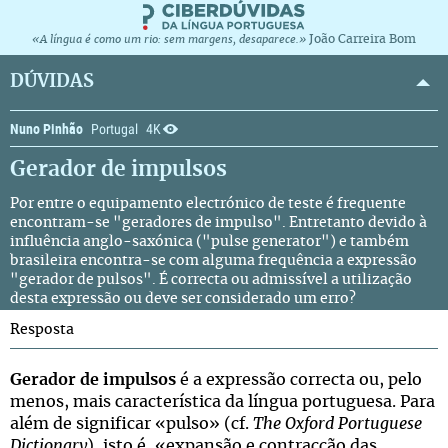
João Carreira Bom
«A língua é como um rio: sem margens, desaparece.»
DÚVIDAS
Nuno Pinhão
Portugal
4K
Gerador de impulsos
Por entre o equipamento electrónico de teste é frequente
encontram-se "geradores de impulso". Entretanto devido à
influência anglo-saxónica ("pulse generator") e também
brasileira encontra-se com alguma frequência a expressão
"gerador de pulsos". É correcta ou admissível a utilização
desta expressão ou deve ser considerado um erro?
Resposta
Gerador de impulsos
é a expressão correcta ou, pelo
menos, mais característica da língua portuguesa. Para
além de significar «pulso» (cf.
The Oxford Portuguese
Dictionary
), isto é, «expansão e contracção das