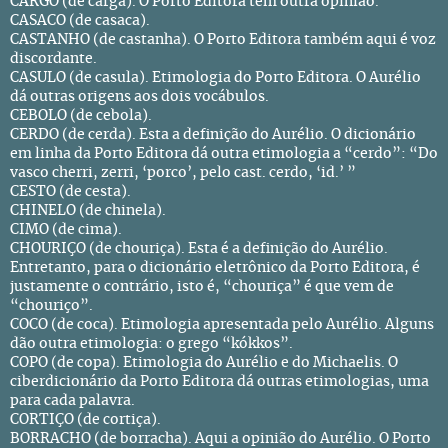
CARGO (de carga). O Porto Editora tem outra opinião.
CASACO (de casaca).
CASTANHO (de castanha). O Porto Editora também aqui é voz
discordante.
CASULO (de casula). Etimologia do Porto Editora. O Aurélio
dá outras origens aos dois vocábulos.
CEBOLO (de cebola).
CERDO (de cerda). Esta a definição do Aurélio. O dicionário
em linha da Porto Editora dá outra etimologia a “cerdo”: “Do
vasco cherri, zerri, ‘porco’, pelo cast. cerdo, ‘id.’ ”
CESTO (de cesta).
CHINELO (de chinela).
CIMO (de cima).
CHOURIÇO (de chouriça). Esta é a definição do Aurélio.
Entretanto, para o dicionário eletrônico da Porto Editora, é
justamente o contrário, isto é, “chouriça” é que vem de
“chouriço”.
COCO (de coca). Etimologia apresentada pelo Aurélio. Alguns
dão outra etimologia: o grego “kókkos”.
COPO (de copa). Etimologia do Aurélio e do Michaelis. O
ciberdicionário da Porto Editora dá outras etimologias, uma
para cada palavra.
CORTIÇO (de cortiça).
BORRACHO (de borracha). Aqui a opinião do Aurélio. O Porto