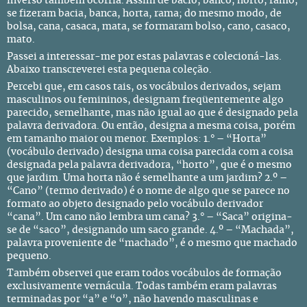
inverso também ocorria. Assim de bacio, banco, horto, ramo,
se fizeram bacia, banca, horta, rama; do mesmo modo, de
bolsa, cana, casaca, mata, se formaram bolso, cano, casaco,
mato.
Passei a interessar-me por estas palavras e colecioná-las.
Abaixo transcreverei esta pequena coleção.
Percebi que, em casos tais, os vocábulos derivados, sejam
masculinos ou femininos, designam freqüentemente algo
parecido, semelhante, mas não igual ao que é designado pela
palavra derivadora. Ou então, designa a mesma coisa, porém
em tamanho maior ou menor. Exemplos: 1.° – “Horta”
(vocábulo derivado) designa uma coisa parecida com a coisa
designada pela palavra derivadora, “horto”, que é o mesmo
que jardim. Uma horta não é semelhante a um jardim? 2.º –
“Cano” (termo derivado) é o nome de algo que se parece no
formato ao objeto designado pelo vocábulo derivador
“cana”. Um cano não lembra um cana? 3.° – “Saca” origina-
se de “saco”, designando um saco grande. 4.º – “Machada”,
palavra proveniente de “machado”, é o mesmo que machado
pequeno.
Também observei que eram todos vocábulos de formação
exclusivamente vernácula. Todas também eram palavras
terminadas por “a” e “o”, não havendo masculinas e