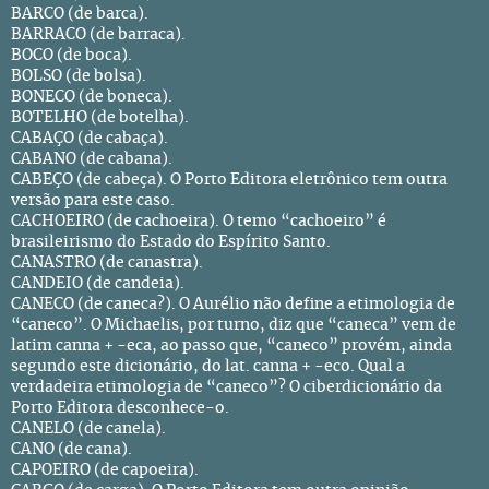
BARCO (de barca).
BARRACO (de barraca).
BOCO (de boca).
BOLSO (de bolsa).
BONECO (de boneca).
BOTELHO (de botelha).
CABAÇO (de cabaça).
CABANO (de cabana).
CABEÇO (de cabeça). O Porto Editora eletrônico tem outra
versão para este caso.
CACHOEIRO (de cachoeira). O temo “cachoeiro” é
brasileirismo do Estado do Espírito Santo.
CANASTRO (de canastra).
CANDEIO (de candeia).
CANECO (de caneca?). O Aurélio não define a etimologia de
“caneco”. O Michaelis, por turno, diz que “caneca” vem de
latim canna + -eca, ao passo que, “caneco” provém, ainda
segundo este dicionário, do lat. canna + -eco. Qual a
verdadeira etimologia de “caneco”? O ciberdicionário da
Porto Editora desconhece-o.
CANELO (de canela).
CANO (de cana).
CAPOEIRO (de capoeira).