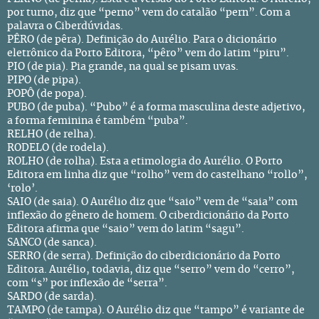
por turno, diz que “perno” vem do catalão “pern”. Com a
palavra o Ciberdúvidas.
PÊRO (de pêra). Definição do Aurélio. Para o dicionário
eletrônico da Porto Editora, “pêro” vem do latim “piru”.
PIO (de pia). Pia grande, na qual se pisam uvas.
PIPO (de pipa).
POPÔ (de popa).
PUBO (de puba). “Pubo” é a forma masculina deste adjetivo,
a forma feminina é também “puba”.
RELHO (de relha).
RODELO (de rodela).
ROLHO (de rolha). Esta a etimologia do Aurélio. O Porto
Editora em linha diz que “rolho” vem do castelhano “rollo”,
‘rolo’.
SAIO (de saia). O Aurélio diz que “saio” vem de “saia” com
inflexão do gênero de homem. O ciberdicionário da Porto
Editora afirma que “saio” vem do latim “sagu”.
SANCO (de sanca).
SERRO (de serra). Definição do ciberdicionário da Porto
Editora. Aurélio, todavia, diz que “serro” vem do “cerro”,
com “s” por inflexão de “serra”.
SARDO (de sarda).
TAMPO (de tampa). O Aurélio diz que “tampo” é variante de