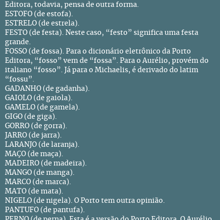
Editora, todavia, pensa de outra forma.
ESTOFO (de estofa).
ESTRELO (de estrela).
FESTO (de festa). Neste caso, “festo” significa uma festa
grande.
FOSSO (de fossa). Para o dicionário eletrônico da Porto
Editora, “fosso” vem de “fossa”. Para o Aurélio, provém do
italiano “fosso”. Já para o Michaelis, é derivado do latim
“fossu”.
GADANHO (de gadanha).
GAIOLO (de gaiola).
GAMELO (de gamela).
GIGO (de giga).
GORRO (de gorra).
JARRO (de jarra).
LARANJO (de laranja).
MAÇO (de maça).
MADEIRO (de madeira).
MANGO (de manga).
MARCO (de marca).
MATO (de mata).
NIGELO (de nigela). O Porto tem outra opinião.
PANTUFO (de pantufa).
PERNO (de perna). Esta é a versão do Porto Editora. O Aurélio,