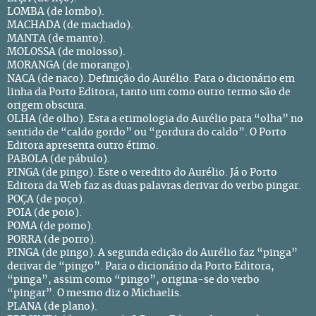
LOMBA (de lombo).
MACHADA (de machado).
MANTA (de manto).
MOLOSSA (de molosso).
MORANGA (de morango).
NACA (de naco). Definição do Aurélio. Para o dicionário em
linha da Porto Editora, tanto um como outro termo são de
origem obscura.
OLHA (de olho). Esta a etimologia do Aurélio para “olha” no
sentido de “caldo gordo” ou “gordura do caldo”. O Porto
Editora apresenta outro étimo.
PABOLA (de pábulo).
PINGA (de pingo). Este o veredito do Aurélio. Já o Porto
Editora da Web faz as duas palavras derivar do verbo pingar.
POÇA (de poço).
POIA (de poio).
POMA (de pomo).
PORRA (de porro).
PINGA (de pingo). A segunda edição do Aurélio faz “pinga”
derivar de “pingo”. Para o dicionário da Porto Editora,
“pinga”, assim como “pingo”, origina-se do verbo
“pingar”. O mesmo diz o Michaelis.
PLANA (de plano).