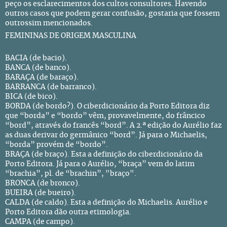
peço os esclarecimentos dos cultos consultores. Havendo
outros casos que podem gerar confusão, gostaria que fossem
outrossim mencionados.
FEMININAS DE ORIGEM MASCULINA
BACIA (de bacio).
BANCA (de banco).
BARAÇA (de baraço).
BARRANCA (de barranco).
BICA (de bico).
BORDA (de bordo?). O ciberdicionário da Porto Editora diz
que “borda” e “bordo” vêm, provavelmente, do frâncico
“bord”, através do francês “bord”. A 2.ª edição do Aurélio faz
as duas derivar do germânico “bord”. Já para o Michaelis,
“borda” provém de “bordo”.
BRAÇA (de braço). Esta a definição do ciberdicionário da
Porto Editora. Já para o Aurélio, “braça” vem do latim
“brachia”, pl. de “brachin”, "braço".
BRONCA (de bronco).
BUEIRA (de bueiro).
CALDA (de caldo). Esta a definição do Michaelis. Aurélio e
Porto Editora dão outra etimologia.
CAMPA (de campo).