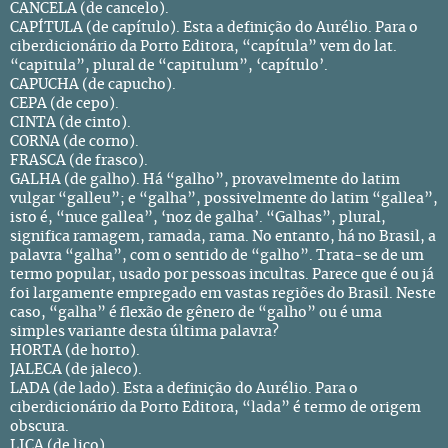
CANCELA (de cancelo).
CAPÍTULA (de capítulo). Esta a definição do Aurélio. Para o
ciberdicionário da Porto Editora, “capítula” vem do lat.
“capitula”, plural de “capitulum”, ‘capítulo’.
CAPUCHA (de capucho).
CEPA (de cepo).
CINTA (de cinto).
CORNA (de corno).
FRASCA (de frasco).
GALHA (de galho). Há “galho”, provavelmente do latim
vulgar “galleu”; e “galha”, possivelmente do latim “gallea”,
isto é, “nuce gallea”, ‘noz de galha’. “Galhas”, plural,
significa ramagem, ramada, rama. No entanto, há no Brasil, a
palavra “galha”, com o sentido de “galho”. Trata-se de um
termo popular, usado por pessoas incultas. Parece que é ou já
foi largamente empregado em vastas regiões do Brasil. Neste
caso, “galha” é flexão de gênero de “galho” ou é uma
simples variante desta última palavra?
HORTA (de horto).
JALECA (de jaleco).
LADA (de lado). Esta a definição do Aurélio. Para o
ciberdicionário da Porto Editora, “lada” é termo de origem
obscura.
LIÇA (de liço).