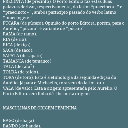
PRECINTA (de precinto). O Porto Editora faz estas duas
palavras derivar, respectivamente, do latim “praecincta-” e
“praecincto-”, ambos particípio passado do verbo latino
“praecingere”.
PÚCARA (de púcaro). Opinião do porto Editora, porém, para o
Aurélio, “púcara” é variante de “púcaro”.
RAMA (de ramo).
RIA (de rio).
RIÇA (de riço).
SACA (de saco).
SAPATA (de sapato).
TAMANCA (de tamanco).
TALA (de talo?).
TOLDA (de toldo).
TORA (de toro). Esta é a etimologia da segunda edição do
Aurélio. Já para o Michaelis, tora vem do latim toru.
VALA (de valo). Esta a origem apresentada pelo Aurélio. O
Porto Editora em linha dá-lhe outra origem.
MASCULINAS DE ORIGEM FEMININA
BAGO (de baga).
BANDO (de banda).