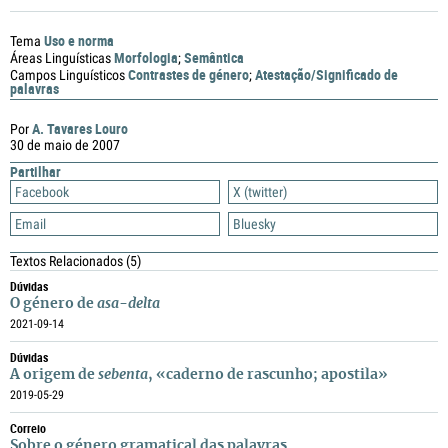
Uso e norma
Tema
Morfologia
Semântica
Áreas Linguísticas
;
Contrastes de género
Atestação/Significado de
Campos Linguísticos
;
palavras
A. Tavares Louro
Por
30 de maio de 2007
Partilhar
Facebook
X (twitter)
Email
Bluesky
Textos Relacionados
(5)
Dúvidas
O género de
asa-delta
2021-09-14
Dúvidas
A origem de
sebenta
, «caderno de rascunho; apostila»
2019-05-29
Correio
Sobre o género gramatical das palavras