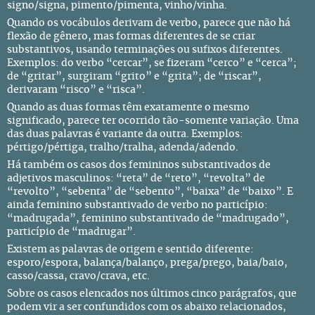
signo/signa, pimento/pimenta, vinho/vinha.
Quando os vocábulos derivam de verbo, parece que não há
flexão de gênero, mas formas diferentes de se criar
substantivos, usando terminações ou sufixos diferentes.
Exemplos: do verbo “cercar”, se fizeram “cerco” e “cerca”;
de “gritar”, surgiram “grito” e “grita”; de “riscar”,
derivaram “risco” e “risca”.
Quando as duas formas têm exatamente o mesmo
significado, parece ter ocorrido tão-somente variação. Uma
das duas palavras é variante da outra. Exemplos:
pértigo/pértiga, tralho/tralha, adenda/adendo.
Há também os casos dos femininos substantivados de
adjetivos masculinos: “reta” de “reto”, “revolta” de
“revolto”, “sebenta” de “sebento”, “baixa” de “baixo”. E
ainda feminino substantivado de verbo no particípio:
“madrugada”, feminino substantivado de “madrugado”,
particípio de “madrugar”.
Existem as palavras de origem e sentido diferente:
esporo/espora, balança/balanço, prega/prego, baia/baio,
casso/cassa, cravo/crava, etc.
Sobre os casos elencados nos últimos cinco parágrafos, que
podem vir a ser confundidos com os abaixo relacionados,