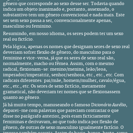
gênero que corresponde ao sexo desse ser. Todavia quando
indica um objeto inanimado e, portanto, assexuado, o
substantivo tem um gênero convencional e nada mais. Este
ser sem sexo passa a ser, convencionalmente apenas,
masculino ou feminino.
Resumindo, em nosso idioma, os seres podem ter um sexo
real ou fictício.
Pela lógica, apenas os nomes que designam seres de sexo real
deveriam sofrer flexão de gênero, do masculino para o
feminino e vice-versa, já que os seres de sexo real são,
normalmente, macho ou fêmea. Assim, com o mesmo
radical, flexionam-se: menino/menina, leão/leoa,
imperador/imperatriz, senhor/senhora, etc., etc., etc. Com
radicais diferentes: pai/mãe, homem/mulher, cavalo/égua,
etc., etc., etc. Os seres de sexo fictício, meramente
gramatical, não deveriam ter nomes que se flexionassem
quanto ao gênero.
Já há muito tempo, manuseando o famoso D
icionário Aurélio
,
deparei-me com palavras que pareciam contrariar o que
disse no parágrafo anterior, pois eram ficticiamente
femininas e derivavam, ao que tudo indica por flexão de
gênero, de outras de sexo masculino igualmente fictício. O