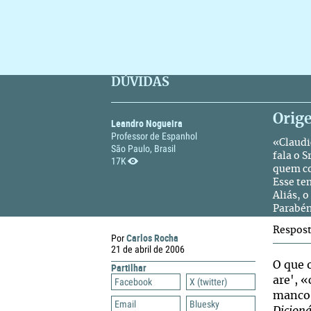
DÚVIDAS
Orige
Leandro Nogueira
Professor de Espanhol
«Claudi
São Paulo, Brasil
fala o 
17K
quem con
Esse te
Aliás, o
Parabén
Respos
Carlos Rocha
Por
21 de abril de 2006
O que 
Partilhar
are', 
Facebook
X (twitter)
manco»
Email
Bluesky