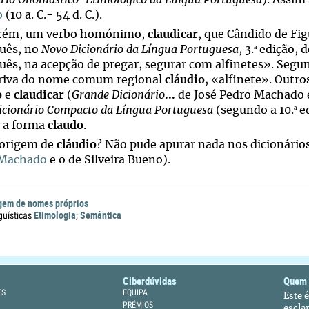
ário Onomástico-Etimológico da Língua Portuguesa
). Assi
o
(10 a. C.- 54 d. C.).
orém, um verbo homónimo,
claudicar
, que Cândido de Fi
ª
uês, no
Novo Dicionário da Língua Portuguesa
, 3.
edição, 
uês, na acepção de pregar, segurar com alfinetes». Segu
riva do nome comum regional
cláudio
, «alfinete». Outr
o
e
claudicar
(
Grande Dicionário
...
de José Pedro Machado e 
ª
icionário Compacto da Língua Portuguesa
(segundo a 10.
ed
a a forma
claudo
.
 origem de
cláudio
? Não pude apurar nada nos dicionário
 Machado
e o de Silveira Bueno).
gem de nomes próprios
Etimologia
Semântica
guísticas
;
Ciberdúvidas
Quem
ES
EQUIPA
Este 
PRÉMIOS
escla