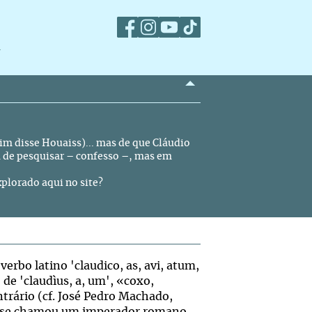
m
m disse Houaiss)... mas de que Cláudio
a de pesquisar – confesso –, mas em
xplorado aqui no site?
erbo latino 'claudico, as, avi, atum,
de 'claudìus, a, um', «coxo,
ntrário (cf. José Pedro Machado,