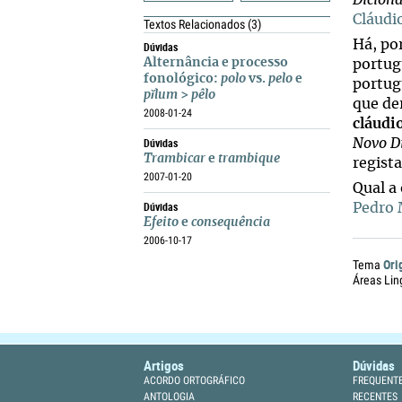
Dicion
Cláudi
Textos Relacionados
(3)
Há, p
Dúvidas
Alternância e processo
portug
fonológico:
polo
vs.
pelo
e
portug
pĭlum
>
pêlo
que de
2008-01-24
cláudi
Dúvidas
Novo D
Trambicar
e
trambique
regist
2007-01-20
Qual a
Dúvidas
Pedro
Efeito
e
consequência
2006-10-17
Ori
Tema
Áreas Lin
Artigos
Dúvidas
ACORDO ORTOGRÁFICO
FREQUENT
ANTOLOGIA
RECENTES