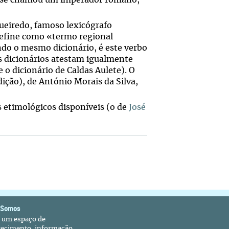
m se chamou um imperador romano,
gueiredo, famoso lexicógrafo
define como «termo regional
ndo o mesmo dicionário, é este verbo
os dicionários atestam igualmente
o dicionário de Caldas Aulete). O
ição), de António Morais da Silva,
s etimológicos disponíveis (o de
José
 Somos
é um espaço de
recimento, informação,