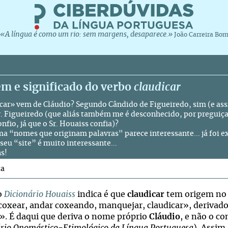
«A língua é como um rio: sem margens, desaparece.»
João Carreira Bo
m e significado do verbo
claudicar
car» vem de Cláudio? Segundo Cândido de Figueiredo, sim (e assi
Sr. Figueiredo (que aliás também me é desconhecido, por preguiç
fio, já que o Sr. Houaiss confia)?
ma “nomes que originam palavras" parece interessante... já foi e
 seu “site” é muito interessante...
s!
ta
o
Dicionário Houaiss
indica é que
claudicar
tem origem no v
«coxear, andar coxeando, manquejar, claudicar», derivado 
. É daqui que deriva o nome próprio
Cláudio
, e não o co